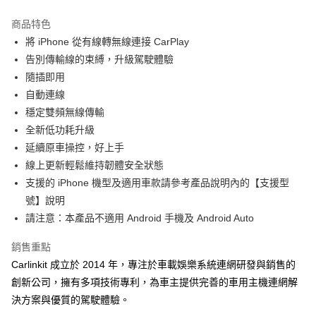
LINE Pay
商品特色
Apple Pay
將 iPhone 從有線轉無線連接 CarPlay
告別傳輸線的束縛，升級駕駛體驗
街口支付
隨插即用
悠遊付
自動連線
穩定雙頻無線傳輸
Google Pay
全新低功耗升級
全盈+PAY
延續原車操控，好上手
線上更新輕鬆維持韌體安全狀態
大哥付你分期
支援的 iPhone 機型及適用車款請參考產品說明內的【支援型
相關說明
號】說明
【大哥付你分期使用說明】
AFTEE先享後付
1.本服務由台灣大哥大提供，台灣大哥大用戶可立即使用無須另外申請。
請注意：本產品不適用 Android 手機及 Android Auto
2.付款方式選擇「大哥付你分期」，訂單成立後會自動跳轉到大哥付的交易
相關說明
流程，驗證手機門號後，選擇欲分期的期數、繳款截止日，確認付款後即完
【關於「AFTEE先享後付」】
銷售重點
成交易。
ATM付款
AFTEE先享後付是「在收到商品之後才付款」的支付方式。 讓您購物簡單
Carlinkit 成立於 2014 年，專注於車載娛樂系統連網研發與銷售的
3.實際核准額度、可分期數及費用金額請依後續交易確認頁面所載為準。
便利好安心！
4.訂單成立30分鐘內，如未前往確認交易或遇審核未通過，訂單將自動取
創新公司，擁有多項技術專利，為車主提供完善的車用主機連網解
１．簡單：不需註冊會員、不需綁卡、不需儲值。
運送方式
消。如遇「轉專審核」未通過狀況，表示未達大哥付你分期系統評分，恕無
２．便利：只要手機號碼，簡訊認證，即可結帳。
決方案與優質的駕駛體驗。
法說明評估內容。
３．安心：先確認商品／服務後，再付款。
全家取貨付款