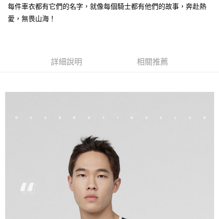
運送方式
消。如遇「轉專審核」未通過狀況，表示未達大哥付你分期系統評分，恕無
２．便利：只要手機號碼，簡訊認證，即可結帳。
每件車衣都有它們的名字，就像每個騎士都有他們的故事，奔赴熱
法說明評估內容。
３．安心：先確認商品／服務後，再付款。
全家取貨付款
【繳款方式說明】
愛，無畏山海！
1.分期款項不併入電信帳單，「大哥付你分期」於每月結算日後寄送繳費提
每筆NT$60，滿NT$998(含以上)免運費
【「AFTEE先享後付」結帳流程】
醒簡訊。
１．於結帳方式選擇「AFTEE先享後付」後，將跳轉至「AFTEE先享後付」
2.透過簡訊連結打開帳單後，可選擇「超商條碼／台灣大直營門市／銀行轉
全家純取貨
結帳頁面，進行簡訊認證並確認金額後，即可完成結帳。
帳／街口支付／iPASS MONEY」等通路繳費。
２．訂單成立數日內，您將收到繳費通知簡訊。
每筆NT$60，滿NT$998(含以上)免運費
詳細說明
相關推薦
３．收到繳費通知簡訊後14天內，點擊此簡訊中的連結，可透過四大超商／
【注意事項】
ATM／網路銀行／等多元方式進行付款，方視為交易完成。
7-11取貨付款
1.本服務係由「台灣大哥大股份有限公司」（以下簡稱本公司）所提供，讓
※ 請注意：結帳手續完成當下不需立刻繳費，但若您需要取消訂單，請聯絡
用戶於交易時，得透過本服務購買商品或服務，並由商店將買賣／分期付款
每筆NT$60，滿NT$998(含以上)免運費
購買商品的店家。未經商家同意取消之訂單仍視為有效，需透過AFTEE先享
買賣價金債權讓與本公司後，依約使用本公司帳單繳交帳款。
後付繳納相關費用。
2.基於同意付款使用「大哥付你分期」之契約關係目的，商店將以您的個人
7-11純取貨
※ 交易是否成功請以「AFTEE先享後付 」之結帳頁面顯示為準，若有關於
資料（包含姓名、電話或地址）提供予台灣大哥大進項蒐集、處理及利用，
是否繳費成功／繳費後需取消欲退款等相關疑問，請聯繫「AFTEE先享後付
每筆NT$60，滿NT$998(含以上)免運費
由本公司與您本人進行分期帳單所需資料之確認、核對及更正。
客戶支援中心」
https://netprotections.freshdesk.com/support/home
3.完整用戶服務條款，請詳閱以下連結：
https://oppay.tw/userRule
宅配
【注意事項】
１．透過由恩沛科技股份有限公司提供之「AFTEE先享後付」服務完成之交
每筆NT$80，滿NT$1,300(含以上)免運費
易，需依本服務之必要範圍內提供個人資料，並將交易相關給付款項請求債
權轉讓予恩沛科技股份有限公司。
２．關於個人資料處理事宜，請瀏覽以下網址：
https://aftee.tw/terms/#terms3
３．未成年的使用者請事先徵得法定代理人或監護人之同意方可使用
「AFTEE先享後付」，若未經同意申辦者引起之損失，本公司不負相關責
任。