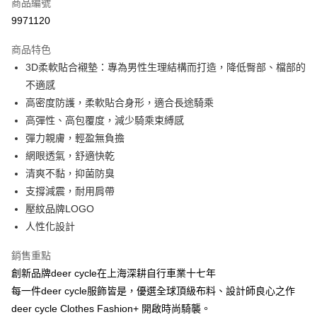
商品編號
超商取貨付款
9971120
LINE Pay
商品特色
Apple Pay
3D柔軟貼合襯墊：專為男性生理結構而打造，降低臀部、檔部的
不適感
街口支付
高密度防護，柔軟貼合身形，適合長途騎乘
悠遊付
高彈性、高包覆度，減少騎乘束縛感
彈力親膚，輕盈無負擔
Google Pay
網眼透氣，舒適快乾
全盈+PAY
清爽不黏，抑菌防臭
支撐減震，耐用肩帶
大哥付你分期
壓紋品牌LOGO
相關說明
人性化設計
【大哥付你分期使用說明】
AFTEE先享後付
1.本服務由台灣大哥大提供，台灣大哥大用戶可立即使用無須另外申請。
2.付款方式選擇「大哥付你分期」，訂單成立後會自動跳轉到大哥付的交易
銷售重點
相關說明
流程，驗證手機門號後，選擇欲分期的期數、繳款截止日，確認付款後即完
【關於「AFTEE先享後付」】
創新品牌deer cycle在上海深耕自行車業十七年
成交易。
ATM付款
AFTEE先享後付是「在收到商品之後才付款」的支付方式。 讓您購物簡單
每一件deer cycle服飾皆是，優選全球頂級布料、設計師良心之作
3.實際核准額度、可分期數及費用金額請依後續交易確認頁面所載為準。
便利好安心！
4.訂單成立30分鐘內，如未前往確認交易或遇審核未通過，訂單將自動取
deer cycle Clothes Fashion+ 開啟時尚騎襲。
１．簡單：不需註冊會員、不需綁卡、不需儲值。