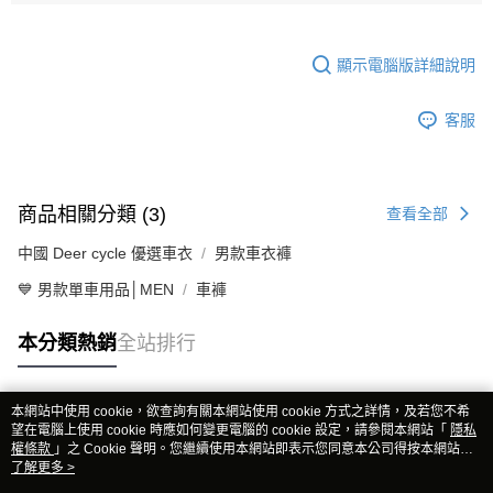
顯示電腦版詳細說明
客服
商品相關分類 (3)
查看全部
中國 Deer cycle 優選車衣
男款車衣褲
💙 男款單車用品│MEN
車褲
本分類熱銷
全站排行
本網站中使用 cookie，欲查詢有關本網站使用 cookie 方式之詳情，及若您不希
熱門標籤
望在電腦上使用 cookie 時應如何變更電腦的 cookie 設定，請參閱本網站「
隱私
權條款
」之 Cookie 聲明。您繼續使用本網站即表示您同意本公司得按本網站使
用條款之 Cookie 聲明使用 cookie。
了解更多 >