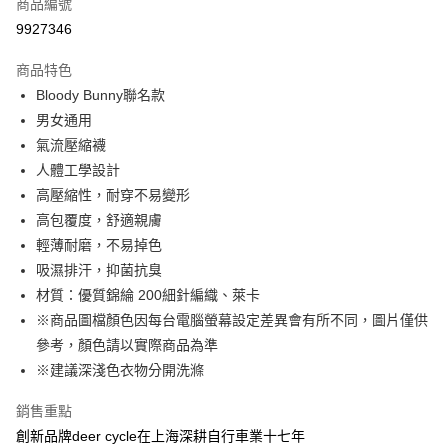
商品編號
超商取貨付款
9927346
LINE Pay
商品特色
Apple Pay
Bloody Bunny聯名款
男女通用
街口支付
氣流壓縮襪
悠遊付
人體工學設計
高壓縮性，耐穿不易變形
Google Pay
高包覆度，舒適親膚
全盈+PAY
輕薄耐磨，不易掉色
吸濕排汗，抑菌抗臭
大哥付你分期
材質：優質錦綸 200細針編織、萊卡
相關說明
※商品圖檔顏色因每台電腦螢幕設定差異會有所不同，圖片僅供
【大哥付你分期使用說明】
AFTEE先享後付
1.本服務由台灣大哥大提供，台灣大哥大用戶可立即使用無須另外申請。
參考，顏色請以實際商品為準
2.付款方式選擇「大哥付你分期」，訂單成立後會自動跳轉到大哥付的交易
相關說明
※建議深淺色衣物分開洗滌
流程，驗證手機門號後，選擇欲分期的期數、繳款截止日，確認付款後即完
【關於「AFTEE先享後付」】
成交易。
ATM付款
AFTEE先享後付是「在收到商品之後才付款」的支付方式。 讓您購物簡單
銷售重點
3.實際核准額度、可分期數及費用金額請依後續交易確認頁面所載為準。
便利好安心！
4.訂單成立30分鐘內，如未前往確認交易或遇審核未通過，訂單將自動取
創新品牌deer cycle在上海深耕自行車業十七年
１．簡單：不需註冊會員、不需綁卡、不需儲值。