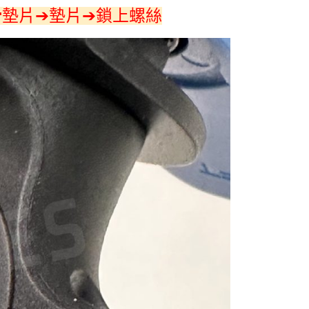
滑墊片➔墊片➔鎖上螺絲