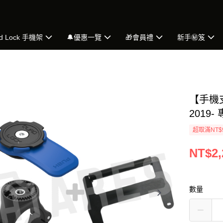
d Lock 手機架
🔔優惠一覽
🎁會員禮
新手㊙️笈
【手機支
2019-
超取滿NT$
NT$2,
數量