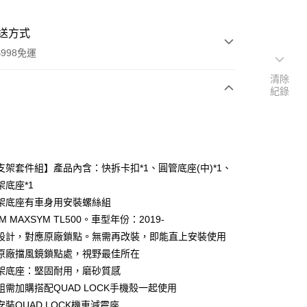
送方式
998免運
清除
紀錄
次付款
付款
支架套件組】產品內含：快拆卡扣*1、圓管底座(中)*1、
架底座*1
架底座有車身用安裝螺絲組
M MAXSYM TL500。車型年份：2019-
設計，對應原廠鎖點。無需再改裝，即能直上安裝使用
原廠擋風鏡鎖點處，視野最佳所在
y
架底座：堅固耐用，磨砂質感
組需加購搭配QUAD LOCK手機殼一起使用
裝QUAD LOCK機車減震座