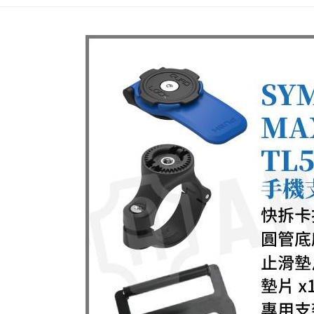
每筆NT$6
3.完整用
【注意事
宅配
１．透過由
交易，需
每筆NT$8
求債權轉
２．關於
https://aft
３．未成
「AFTE
任。
４．使用「
即時審查
結果請求
５．嚴禁
形，恩沛
動。