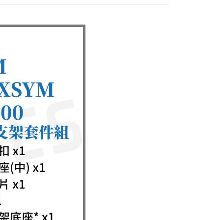
0，滿NT$998(含以上)免運費
戶服務條款，請詳閱以下連結：
https://oppay.tw/userRule
項】
恩沛科技股份有限公司提供之「AFTEE先享後付」服務完成之
依本服務之必要範圍內提供個人資料，並將交易相關給付款項請
0，滿NT$1,300(含以上)免運費
讓予恩沛科技股份有限公司。
個人資料處理事宜，請瀏覽以下網址：
ee.tw/terms/#terms3
年的使用者請事先徵得法定代理人或監護人之同意方可使用
E先享後付」，若未經同意申辦者引起之損失，本公司不負相關責
AFTEE先享後付」時，將依據個別帳號之用戶狀況，依本公司
核予不同之上限額度；若仍有額度不足之情形，本公司將視審查
用戶進行身份認證。
一人註冊多個帳號或使用他人資訊註冊。若發現惡意使用之情
科技股份有限公司將有權停止該用戶之使用額度並採取法律行