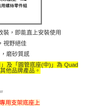
改裝，即能直上安裝使用
，視野絕佳
用，磨砂質感
「圓管底座(中)」為 Quad
為其他品牌產品。
///
▸專用支架底座上