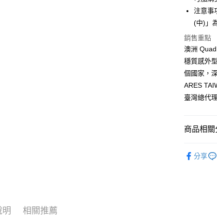
大哥付你
注意事
相關說明
(中)」
【大哥付
AFTEE先
1.本服務
銷售重點
2.付款方
相關說明
澳洲 Qu
流程，驗
【關於「A
穩質感外型
ATM付款
完成交易
AFTEE
3.實際核
個國家，深
便利好安
4.訂單成
１．簡單
ARES TA
消。如遇
２．便利
運送方式
臺灣總代
無法說明
３．安心
【繳款方
全家取貨
1.分期款
【「AFT
醒簡訊。
每筆NT$6
１．於結帳
商品相關分
2.透過簡
付」結帳
帳／街口支
全家純取
２．訂單
澳洲 Qua
３．收到繳
每筆NT$6
分享
【注意事
／ATM／
1.本服務
※ 請注意
7-11取貨
用戶於交
絡購買商品
款買賣價
先享後付
每筆NT$6
2.基於同
※ 交易是
資料（包
是否繳費成
7-11純取
說明
相關推薦
用，由本
付客戶支