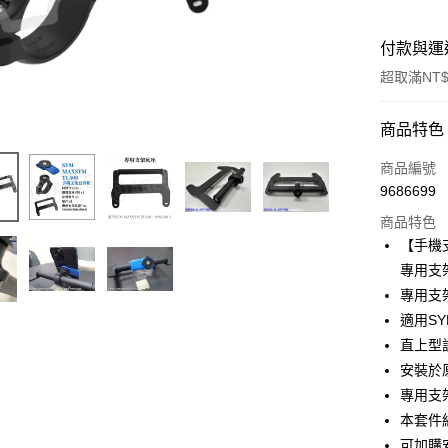
付款與運
超取滿NT$
付款方式
商品特色
信用卡一
商品編號
9686699
超商取貨
商品特色
LINE Pay
【手機
專用支
Apple Pay
專用支
街口支付
適用SY
直上型
悠遊付
安裝於
Google Pa
專用支
本套件
全盈+PAY
可加購安