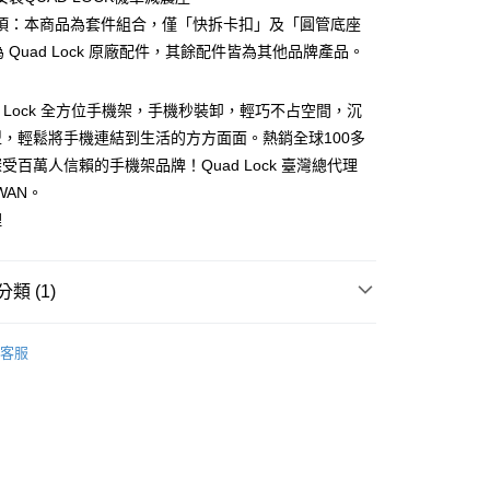
分期
項：本商品為套件組合，僅「快拆卡扣」及「圓管底座
為 Quad Lock 原廠配件，其餘配件皆為其他品牌產品。
你分期使用說明】
享後付
由台灣大哥大提供，台灣大哥大用戶可立即使用無須另外申請。
式選擇「大哥付你分期」，訂單成立後會自動跳轉到大哥付的交易
ad Lock 全方位手機架，手機秒裝卸，輕巧不占空間，沉
證手機門號後，選擇欲分期的期數、繳款截止日，確認付款後即
FTEE先享後付」】
，輕鬆將手機連結到生活的方方面面。熱銷全球100多
。
先享後付是「在收到商品之後才付款」的支付方式。 讓您購物簡單
准額度、可分期數及費用金額請依後續交易確認頁面所載為準。
受百萬人信賴的手機架品牌！Quad Lock 臺灣總代理
心！
立30分鐘內，如未前往確認交易或遇審核未通過，訂單將自動取
：不需註冊會員、不需綁卡、不需儲值。
IWAN。
「轉專審核」未通過狀況，表示未達大哥付你分期系統評分，恕
：只要手機號碼，簡訊認證，即可結帳。
理
評估內容。
：先確認商品／服務後，再付款。
式說明】
付款
項不併入電信帳單，「大哥付你分期」於每月結算日後寄送繳費提
EE先享後付」結帳流程】
0，滿NT$998(含以上)免運費
方式選擇「AFTEE先享後付」後，將跳轉至「AFTEE先享後
類 (1)
訊連結打開帳單後，可選擇「超商條碼／台灣大直營門市／銀行轉
頁面，進行簡訊認證並確認金額後，即可完成結帳。
付／iPASS MONEY」等通路繳費。
貨
成立數日內，您將收到繳費通知簡訊。
d Lock 全方位手機架
▸機車套件組
費通知簡訊後14天內，點擊此簡訊中的連結，可透過四大超商
0，滿NT$998(含以上)免運費
客服
項】
網路銀行／等多元方式進行付款，方視為交易完成。
係由「台灣大哥大股份有限公司」（以下簡稱本公司）所提供，讓
：結帳手續完成當下不需立刻繳費，但若您需要取消訂單，請聯
付款
易時，得透過本服務購買商品或服務，並由商店將買賣／分期付
的店家。未經商家同意取消之訂單仍視為有效，需透過AFTEE
金債權讓與本公司後，依約使用本公司帳單繳交帳款。
繳納相關費用。
0，滿NT$998(含以上)免運費
意付款使用「大哥付你分期」之契約關係目的，商店將以您的個人
否成功請以「AFTEE先享後付 」之結帳頁面顯示為準，若有關於
含姓名、電話或地址）提供予台灣大哥大進項蒐集、處理及利
功／繳費後需取消欲退款等相關疑問，請聯繫「AFTEE先享後
貨
公司與您本人進行分期帳單所需資料之確認、核對及更正。
援中心」
https://netprotections.freshdesk.com/support/home