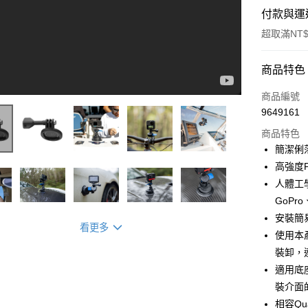
付款與運
超取滿NT$
付款方式
商品特色
信用卡一
商品編號
9649161
超商取貨
商品特色
LINE Pay
簡潔俐
高強度
Apple Pay
人體工
Quad Lock - Action Cam Adaptors | Mount Your Action Camera Anywhere
街口支付
GoP
安裝簡
悠遊付
看更多
使用本
Google Pa
裝卸，連
適用底
全盈+PAY
裝介面
大哥付你
相容Qu