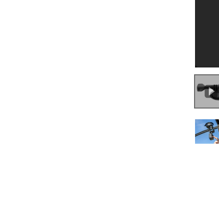
0:00
/
0:52