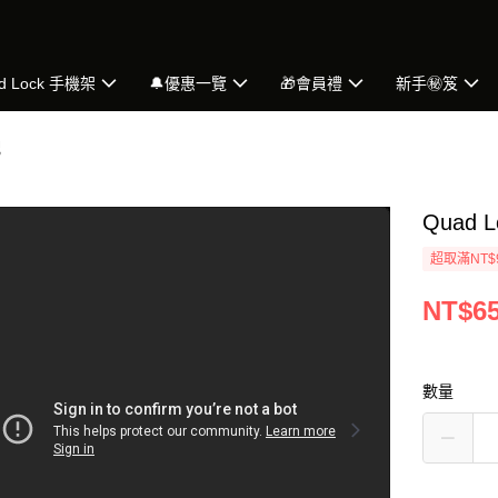
d Lock 手機架
🔔優惠一覽
🎁會員禮
新手㊙️笈
配
Quad
超取滿NT$
NT$6
數量