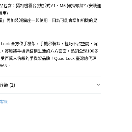
產品包含：攝相機雲台(快拆式)*1、M5 拇指螺絲*1(安裝運
你分期使用說明】
享後付
機用)
由台灣大哥大提供，台灣大哥大用戶可立即使用無須另外申請。
式選擇「大哥付你分期」，訂單成立後會自動跳轉到大哥付的交易
議」再加裝減震座一起使用，因為可能會增加相機的晃
證手機門號後，選擇欲分期的期數、繳款截止日，確認付款後即
FTEE先享後付」】
。
先享後付是「在收到商品之後才付款」的支付方式。 讓您購物簡單
准額度、可分期數及費用金額請依後續交易確認頁面所載為準。
心！
立30分鐘內，如未前往確認交易或遇審核未通過，訂單將自動取
：不需註冊會員、不需綁卡、不需儲值。
ad Lock 全方位手機架，手機秒裝卸，輕巧不占空間，沉
「轉專審核」未通過狀況，表示未達大哥付你分期系統評分，恕
：只要手機號碼，簡訊認證，即可結帳。
，輕鬆將手機連結到生活的方方面面。熱銷全球100多
評估內容。
：先確認商品／服務後，再付款。
式說明】
受百萬人信賴的手機架品牌！Quad Lock 臺灣總代理
付款
項不併入電信帳單，「大哥付你分期」於每月結算日後寄送繳費提
EE先享後付」結帳流程】
IWAN。
0，滿NT$998(含以上)免運費
方式選擇「AFTEE先享後付」後，將跳轉至「AFTEE先享後
訊連結打開帳單後，可選擇「超商條碼／台灣大直營門市／銀行轉
頁面，進行簡訊認證並確認金額後，即可完成結帳。
付／iPASS MONEY」等通路繳費。
貨
成立數日內，您將收到繳費通知簡訊。
費通知簡訊後14天內，點擊此簡訊中的連結，可透過四大超商
類 (1)
0，滿NT$998(含以上)免運費
項】
網路銀行／等多元方式進行付款，方視為交易完成。
係由「台灣大哥大股份有限公司」（以下簡稱本公司）所提供，讓
：結帳手續完成當下不需立刻繳費，但若您需要取消訂單，請聯
d Lock 全方位手機架
▍360™ 自由搭配
付款
易時，得透過本服務購買商品或服務，並由商店將買賣／分期付
的店家。未經商家同意取消之訂單仍視為有效，需透過AFTEE
客服
金債權讓與本公司後，依約使用本公司帳單繳交帳款。
繳納相關費用。
0，滿NT$998(含以上)免運費
意付款使用「大哥付你分期」之契約關係目的，商店將以您的個人
否成功請以「AFTEE先享後付 」之結帳頁面顯示為準，若有關於
含姓名、電話或地址）提供予台灣大哥大進項蒐集、處理及利
功／繳費後需取消欲退款等相關疑問，請聯繫「AFTEE先享後
貨
公司與您本人進行分期帳單所需資料之確認、核對及更正。
援中心」
https://netprotections.freshdesk.com/support/home
0，滿NT$998(含以上)免運費
戶服務條款，請詳閱以下連結：
https://oppay.tw/userRule
項】