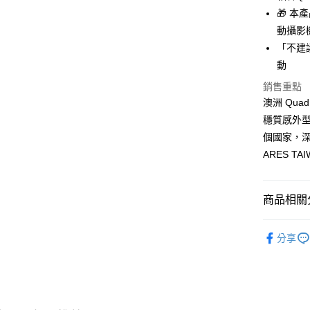
相關說明
🎁 本
【大哥付
AFTEE先
動攝影
1.本服務
2.付款方
相關說明
「不建
流程，驗
【關於「A
動
ATM付款
完成交易
AFTEE
3.實際核
便利好安
銷售重點
4.訂單成
１．簡單
澳洲 Qu
消。如遇
２．便利
運送方式
穩質感外型
無法說明
３．安心
【繳款方
個國家，深
全家取貨
1.分期款
【「AFT
ARES TA
醒簡訊。
每筆NT$6
１．於結帳
2.透過簡
付」結帳
帳／街口支
全家純取
２．訂單
３．收到繳
商品相關分
每筆NT$6
【注意事
／ATM／
1.本服務
※ 請注意
澳洲 Qua
7-11取貨
用戶於交
絡購買商品
分享
款買賣價
先享後付
每筆NT$6
2.基於同
※ 交易是
資料（包
是否繳費成
7-11純取
用，由本
付客戶支
每筆NT$6
3.完整用
【注意事