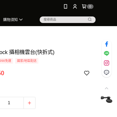
0
購物須知
 Lock 攝相機雲台(快拆式)
998免運
國家/地區配送
50