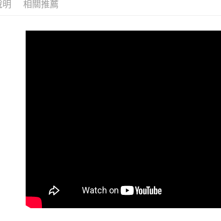
說明
相關推薦
宅配
１．透過由
交易，需
每筆NT$8
求債權轉
２．關於
海外配送
https://aft
３．未成
「AFTE
任。
４．使用「
即時審查
結果請求
５．嚴禁
形，恩沛
動。