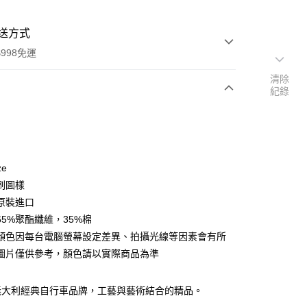
送方式
998免運
清除
紀錄
次付款
付款
ze
刷圖樣
原裝進口
65%聚酯纖維，35%棉
顏色因每台電腦螢幕設定差異、拍攝光線等因素會有所
圖片僅供參考，顏色請以實際商品為準
y
li ─ 義大利經典自行車品牌，工藝與藝術結合的精品。