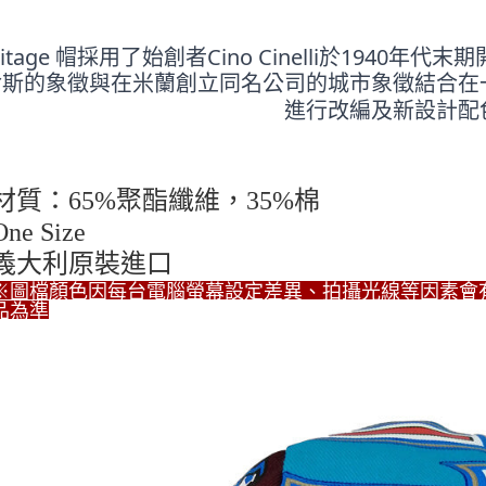
每筆NT$6
3.完整用
【注意事
宅配
１．透過由
ritage 帽採用了始創者Cino Cinelli於194
交易，需
每筆NT$8
倫斯的象徵與在米蘭創立同名公司的城市象徵結合在
求債權轉
進行改編及新設計配
２．關於
海外配送
https://aft
３．未成
「AFTE
任。
材質：65%聚酯纖維，35%棉
４．使用「
即時審查
One Size
結果請求
義大利原裝進口
５．嚴禁
形，恩沛
※
圖檔顏色因每台電腦螢幕設定差異、拍攝光線等因素會
動。
品為準