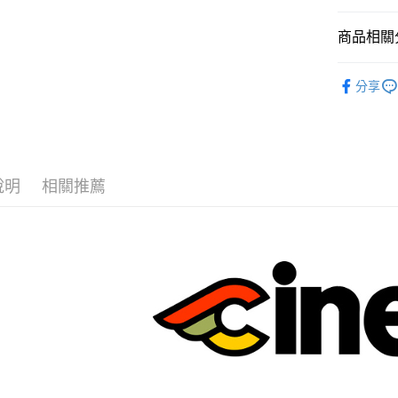
大哥付你
相關說明
商品相關分
【大哥付
AFTEE先
1.本服務
義大利 Cin
2.付款方
相關說明
分享
流程，驗
◣小帽、布
【關於「A
ATM付款
完成交易
AFTEE
🌻夏季T恤
3.實際核
便利好安
4.訂單成
１．簡單
消。如遇
２．便利
運送方式
無法說明
３．安心
說明
相關推薦
【繳款方
全家取貨
1.分期款
【「AFT
醒簡訊。
每筆NT$6
１．於結帳
2.透過簡
付」結帳
帳／街口支
全家純取
２．訂單
３．收到繳
每筆NT$6
【注意事
／ATM／
1.本服務
※ 請注意
7-11取貨
用戶於交
絡購買商品
款買賣價
先享後付
每筆NT$6
2.基於同
※ 交易是
資料（包
是否繳費成
7-11純取
用，由本
付客戶支