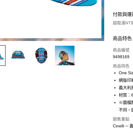
付款與運
超取滿NT$
付款方式
商品特色
信用卡一
商品編號
9498169
超商取貨
商品特色
LINE Pay
One Si
網版印
Apple Pay
義大利
街口支付
材質：
※圖檔
悠遊付
不同，
Google Pa
銷售重點
全盈+PAY
Cinel