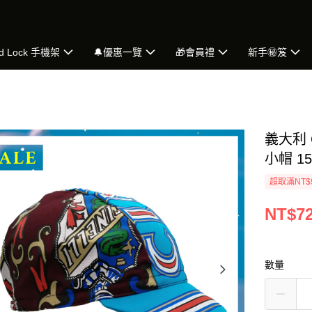
d Lock 手機架
🔔優惠一覽
🎁會員禮
新手㊙️笈
義大利 C
小帽 15
超取滿NT$
NT$7
數量