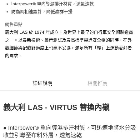
Apple Pay
Interpower® 單向導濕排汗材質，透氣速乾
防蟲網相連設計，降低蟲群干擾
街口支付
銷售重點
悠遊付
義大利 LAS 於 1974 年成立，為世界上最早的自行車安全帽製造商
Google Pay
之一。以最新技術、嚴苛測試及最高標準製造安全帽的同時，在外
觀細節與配戴舒適度上也毫不妥協，滿足所有「輪」上運動愛好者
全盈+PAY
的需求。
大哥付你分期
相關說明
【大哥付你分期使用說明】
AFTEE先享後付
1.本服務由台灣大哥大提供，台灣大哥大用戶可立即使用無須另外申請。
詳細說明
相關推薦
2.付款方式選擇「大哥付你分期」，訂單成立後會自動跳轉到大哥付的交易
相關說明
流程，驗證手機門號後，選擇欲分期的期數、繳款截止日，確認付款後即完
【關於「AFTEE先享後付」】
成交易。
ATM付款
AFTEE先享後付是「在收到商品之後才付款」的支付方式。 讓您購物簡單
3.實際核准額度、可分期數及費用金額請依後續交易確認頁面所載為準。
義大利 LAS - VIRTUS 替換內襯
便利好安心！
4.訂單成立30分鐘內，如未前往確認交易或遇審核未通過，訂單將自動取
１．簡單：不需註冊會員、不需綁卡、不需儲值。
運送方式
消。如遇「轉專審核」未通過狀況，表示未達大哥付你分期系統評分，恕無
２．便利：只要手機號碼，簡訊認證，即可結帳。
法說明評估內容。
３．安心：先確認商品／服務後，再付款。
全家取貨付款
【繳款方式說明】
● Interpower® 單向導濕排汗材質，可迅速地將水分吸
1.分期款項不併入電信帳單，「大哥付你分期」於每月結算日後寄送繳費提
每筆NT$60，滿NT$998(含以上)免運費
【「AFTEE先享後付」結帳流程】
收並引導至布料外層，透氣速乾
醒簡訊。
１．於結帳方式選擇「AFTEE先享後付」後，將跳轉至「AFTEE先享後付」