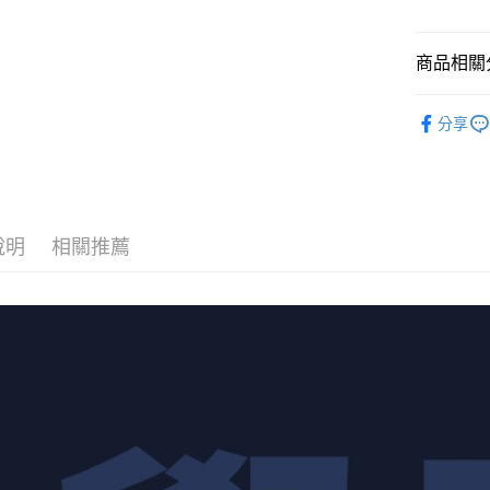
7-11取貨
用戶於交
絡購買商品
款買賣價
先享後付
每筆NT$6
2.基於同
※ 交易是
商品相關分
資料（包
是否繳費成
7-11純取
用，由本
付客戶支
每筆NT$6
3.完整用
中國 Deer
分享
【注意事
宅配
💙 男款單
１．透過由
交易，需
每筆NT$8
🚩夏季車
求債權轉
２．關於
https://aft
說明
相關推薦
３．未成
「AFTE
任。
４．使用「
即時審查
結果請求
５．嚴禁
形，恩沛
動。