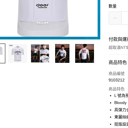
數量
付款與運
超取滿NT$
付款方式
商品特色
信用卡一
商品編號
9103212
超商取貨
商品特色
LINE Pay
L 號
Blood
Apple Pay
高彈力
街口支付
東麗絲
挺版設
悠遊付