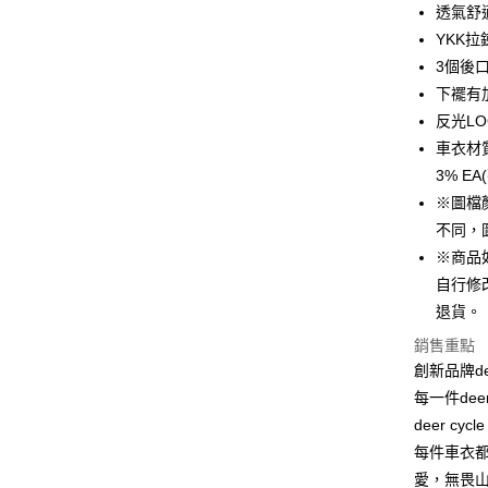
透氣舒
Google Pa
YKK
3個後
全盈+PAY
下襬有
大哥付你
反光LO
相關說明
車衣材質：
【大哥付
AFTEE先
3% E
1.本服務
2.付款方
相關說明
※圖檔
流程，驗
【關於「A
不同，
ATM付款
完成交易
AFTEE
3.實際核
※商品
便利好安
4.訂單成
１．簡單
自行修
消。如遇
２．便利
運送方式
退貨。
無法說明
３．安心
【繳款方
銷售重點
全家取貨
1.分期款
【「AFT
創新品牌de
醒簡訊。
每筆NT$6
１．於結帳
2.透過簡
每一件de
付」結帳
帳／街口支
全家純取
２．訂單
deer cyc
３．收到繳
每筆NT$6
每件車衣
【注意事
／ATM／
1.本服務
※ 請注意
愛，無畏