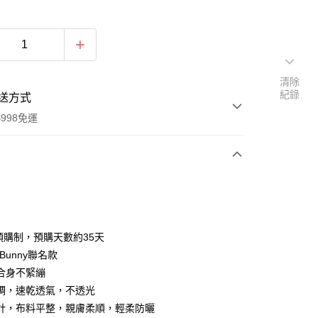
清除
紀錄
送方式
998免運
次付款
付款
為預購制，預購天數約35天
y Bunny聯名款
合身不緊繃
綢，速乾透氣，不透光
計，布料平整，親膚柔順，輕柔防曬