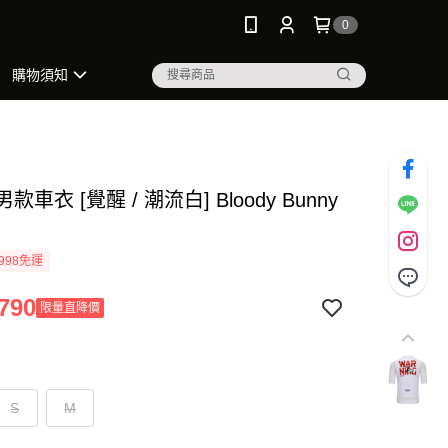
0
購物須知
- 男款車衣 [覺醒 / 潮流白] Bloody Bunny
998免運
790
限量直降價
S
M