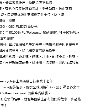
適，優異吸濕排汗，快乾清爽不黏膩
y
拉鍊，有貼心包覆拉鍊頭設計，不卡領口、防止夾肉
口袋，口袋結構強化支撐穩定性更佳，防下墜
加寬止滑帶
分期
GO，GIO-FLEX超亮反光
主體100% PL(Polyeaster聚酯纖維), 袖子97%PL +
你分期使用說明】
享後付
A(彈力纖維)
由台灣大哥大提供，台灣大哥大用戶可立即使用無須另外申請。
式選擇「大哥付你分期」，訂單成立後會自動跳轉到大哥付的交易
顏色因每台電腦螢幕設定差異、拍攝光線等因素會有所
證手機門號後，選擇欲分期的期數、繳款截止日，確認付款後即
FTEE先享後付」】
圖片僅供參考，顏色請以實際商品為準
。
先享後付是「在收到商品之後才付款」的支付方式。 讓您購物簡單
准額度、可分期數及費用金額請依後續交易確認頁面所載為準。
如沾染彩妝、香水味、體味、汙漬、配件不全、拆標、
心！
立30分鐘內，如未前往確認交易或遇審核未通過，訂單將自動取
：不需註冊會員、不需綁卡、不需儲值。
改、吊牌拆除或遺失、已使用、洗滌過，則恕無法接受
「轉專審核」未通過狀況，表示未達大哥付你分期系統評分，恕
：只要手機號碼，簡訊認證，即可結帳。
評估內容。
：先確認商品／服務後，再付款。
式說明】
付款
項不併入電信帳單，「大哥付你分期」於每月結算日後寄送繳費提
EE先享後付」結帳流程】
er cycle在上海深耕自行車業十七年
0，滿NT$998(含以上)免運費
方式選擇「AFTEE先享後付」後，將跳轉至「AFTEE先享後
訊連結打開帳單後，可選擇「超商條碼／台灣大直營門市／銀行轉
er cycle服飾皆是，優選全球頂級布料、設計師良心之作
頁面，進行簡訊認證並確認金額後，即可完成結帳。
付／iPASS MONEY」等通路繳費。
貨
成立數日內，您將收到繳費通知簡訊。
le Clothes Fashion+ 開啟時尚騎襲。
費通知簡訊後14天內，點擊此簡訊中的連結，可透過四大超商
0，滿NT$998(含以上)免運費
都有它們的名字，就像每個騎士都有他們的故事，奔赴熱
項】
網路銀行／等多元方式進行付款，方視為交易完成。
係由「台灣大哥大股份有限公司」（以下簡稱本公司）所提供，讓
：結帳手續完成當下不需立刻繳費，但若您需要取消訂單，請聯
山海！