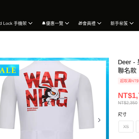
d Lock 手機架
🔔優惠一覽
🎁會員禮
新手㊙️笈
Deer 
聯名款
超取滿NT$
NT$1,
NT$2,350
尺寸
XS