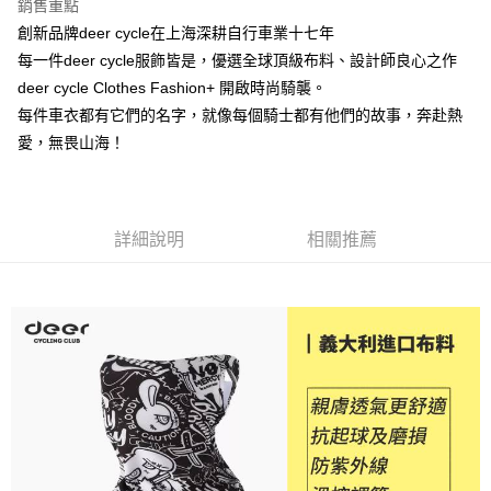
銷售重點
2.透過簡訊連結打開帳單後，可選擇「超商條碼／台灣大直營門市／銀行轉
全家純取貨
結帳頁面，進行簡訊認證並確認金額後，即可完成結帳。
帳／街口支付／iPASS MONEY」等通路繳費。
創新品牌deer cycle在上海深耕自行車業十七年
２．訂單成立數日內，您將收到繳費通知簡訊。
每筆NT$60，滿NT$998(含以上)免運費
３．收到繳費通知簡訊後14天內，點擊此簡訊中的連結，可透過四大超商／
每一件deer cycle服飾皆是，優選全球頂級布料、設計師良心之作
【注意事項】
ATM／網路銀行／等多元方式進行付款，方視為交易完成。
7-11取貨付款
deer cycle Clothes Fashion+ 開啟時尚騎襲。
1.本服務係由「台灣大哥大股份有限公司」（以下簡稱本公司）所提供，讓
※ 請注意：結帳手續完成當下不需立刻繳費，但若您需要取消訂單，請聯絡
用戶於交易時，得透過本服務購買商品或服務，並由商店將買賣／分期付款
每筆NT$60，滿NT$998(含以上)免運費
每件車衣都有它們的名字，就像每個騎士都有他們的故事，奔赴熱
購買商品的店家。未經商家同意取消之訂單仍視為有效，需透過AFTEE先享
買賣價金債權讓與本公司後，依約使用本公司帳單繳交帳款。
後付繳納相關費用。
愛，無畏山海！
2.基於同意付款使用「大哥付你分期」之契約關係目的，商店將以您的個人
7-11純取貨
※ 交易是否成功請以「AFTEE先享後付 」之結帳頁面顯示為準，若有關於
資料（包含姓名、電話或地址）提供予台灣大哥大進項蒐集、處理及利用，
是否繳費成功／繳費後需取消欲退款等相關疑問，請聯繫「AFTEE先享後付
每筆NT$60，滿NT$998(含以上)免運費
由本公司與您本人進行分期帳單所需資料之確認、核對及更正。
客戶支援中心」
https://netprotections.freshdesk.com/support/home
3.完整用戶服務條款，請詳閱以下連結：
https://oppay.tw/userRule
宅配
【注意事項】
詳細說明
相關推薦
１．透過由恩沛科技股份有限公司提供之「AFTEE先享後付」服務完成之交
每筆NT$80，滿NT$1,300(含以上)免運費
易，需依本服務之必要範圍內提供個人資料，並將交易相關給付款項請求債
權轉讓予恩沛科技股份有限公司。
２．關於個人資料處理事宜，請瀏覽以下網址：
https://aftee.tw/terms/#terms3
３．未成年的使用者請事先徵得法定代理人或監護人之同意方可使用
「AFTEE先享後付」，若未經同意申辦者引起之損失，本公司不負相關責
任。
４．使用「AFTEE先享後付」時，將依據個別帳號之用戶狀況，依本公司即
時審查核予不同之上限額度；若仍有額度不足之情形，本公司將視審查結果
請求用戶進行身份認證。
５．嚴禁一人註冊多個帳號或使用他人資訊註冊。若發現惡意使用之情形，
恩沛科技股份有限公司將有權停止該用戶之使用額度並採取法律行動。