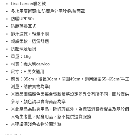
Apple Pay
Lisa Larson聯名款
多功用魔術頭巾/防塵戶外圍脖/防曬面罩
街口支付
防曬UPF50+
悠遊付
防脫落掛耳式
排汗速乾，輕量不悶
Google Pay
親膚柔軟，透氣舒適
全盈+PAY
抗起球及磨損
重量：18g
大哥付你分期
材質：義大利carvico
相關說明
尺寸：F 男女通用
【大哥付你分期使用說明】
AFTEE先享後付
1.本服務由台灣大哥大提供，台灣大哥大用戶可立即使用無須另外申請。
前長：35cm，後長36cm，筒圍49cm，適用頭圍55~65cm(手工
2.付款方式選擇「大哥付你分期」，訂單成立後會自動跳轉到大哥付的交易
相關說明
測量，請依實物為準)
流程，驗證手機門號後，選擇欲分期的期數、繳款截止日，確認付款後即完
【關於「AFTEE先享後付」】
成交易。
※商品圖檔顏色因每台電腦螢幕設定差異會有所不同，圖片僅供
ATM付款
AFTEE先享後付是「在收到商品之後才付款」的支付方式。 讓您購物簡單
3.實際核准額度、可分期數及費用金額請依後續交易確認頁面所載為準。
參考，顏色請以實際商品為準
便利好安心！
4.訂單成立30分鐘內，如未前往確認交易或遇審核未通過，訂單將自動取
１．簡單：不需註冊會員、不需綁卡、不需儲值。
※此產品為貼身用品，除遇瑕疵外，為保障消費者權益及基於個
運送方式
消。如遇「轉專審核」未通過狀況，表示未達大哥付你分期系統評分，恕無
２．便利：只要手機號碼，簡訊認證，即可結帳。
法說明評估內容。
人衛生考量，貼身用品，恕不提供退貨服務
３．安心：先確認商品／服務後，再付款。
全家取貨付款
【繳款方式說明】
※建議深淺色衣物分開洗滌
1.分期款項不併入電信帳單，「大哥付你分期」於每月結算日後寄送繳費提
每筆NT$60，滿NT$998(含以上)免運費
【「AFTEE先享後付」結帳流程】
醒簡訊。
１．於結帳方式選擇「AFTEE先享後付」後，將跳轉至「AFTEE先享後付」