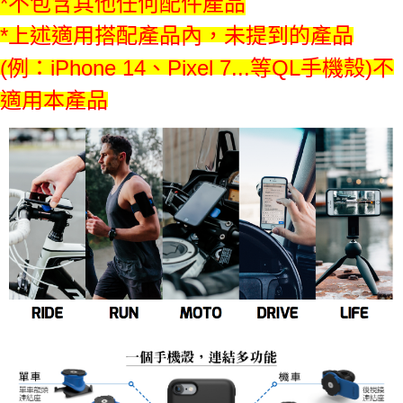
*不包含其他任何配件產品
*上述
適用
搭配產品內，
未提到的產品
(例：
iPhone 14、Pixel 7...等QL手機殼)不
適用本產品