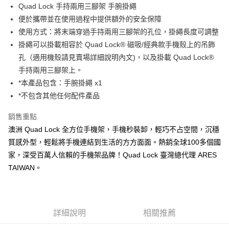
Apple Pay
Quad Lock 手持兩用三腳架 手腕掛繩
便於攜帶並在使用過程中提供額外的安全保障
街口支付
使用方式：將末端穿過手持兩用三腳架的孔位，掛繩長度可調整
悠遊付
掛繩可以掛載相容於 Quad Lock® 磁吸/經典款手機殼上的吊飾
孔（適用機殼請見賣場詳細說明內文)，以及掛載 Quad Lock®
Google Pay
手持兩用三腳架上。
全盈+PAY
*本產品包含：手腕掛繩 x1
*不包含其他任何配件產品
大哥付你分期
相關說明
銷售重點
【大哥付你分期使用說明】
澳洲 Quad Lock 全方位手機架，手機秒裝卸，輕巧不占空間，沉穩
AFTEE先享後付
1.本服務由台灣大哥大提供，台灣大哥大用戶可立即使用無須另外申請。
2.付款方式選擇「大哥付你分期」，訂單成立後會自動跳轉到大哥付的交易
質感外型，輕鬆將手機連結到生活的方方面面。熱銷全球100多個國
相關說明
流程，驗證手機門號後，選擇欲分期的期數、繳款截止日，確認付款後即完
【關於「AFTEE先享後付」】
家，深受百萬人信賴的手機架品牌！Quad Lock 臺灣總代理 ARES
成交易。
ATM付款
AFTEE先享後付是「在收到商品之後才付款」的支付方式。 讓您購物簡單
TAIWAN。
3.實際核准額度、可分期數及費用金額請依後續交易確認頁面所載為準。
便利好安心！
4.訂單成立30分鐘內，如未前往確認交易或遇審核未通過，訂單將自動取
１．簡單：不需註冊會員、不需綁卡、不需儲值。
運送方式
消。如遇「轉專審核」未通過狀況，表示未達大哥付你分期系統評分，恕無
２．便利：只要手機號碼，簡訊認證，即可結帳。
法說明評估內容。
３．安心：先確認商品／服務後，再付款。
全家取貨付款
【繳款方式說明】
詳細說明
相關推薦
1.分期款項不併入電信帳單，「大哥付你分期」於每月結算日後寄送繳費提
每筆NT$60，滿NT$998(含以上)免運費
【「AFTEE先享後付」結帳流程】
醒簡訊。
１．於結帳方式選擇「AFTEE先享後付」後，將跳轉至「AFTEE先享後付」