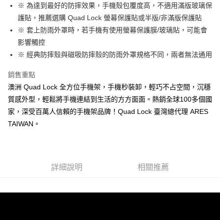
１．簡單：不需註冊會員、不需綁卡、不需儲值。
※ 為達到最好的防摔效果，手機殼包覆度高，不適用滿版玻璃保
運送方式
消。如遇「轉專審核」未通過狀況，表示未達大哥付你分期系統評分，恕無
２．便利：只要手機號碼，簡訊認證，即可結帳。
法說明評估內容。
護貼，推薦選購 Quad Lock 螢幕保護貼或半版/非滿版保護貼
３．安心：先確認商品／服務後，再付款。
全家取貨付款
【繳款方式說明】
※ 套上防雨外罩時，若手機有使用螢幕保護膜/玻璃貼，可能會
1.分期款項不併入電信帳單，「大哥付你分期」於每月結算日後寄送繳費提
每筆NT$60，滿NT$998(含以上)免運費
【「AFTEE先享後付」結帳流程】
影響觸控
醒簡訊。
１．於結帳方式選擇「AFTEE先享後付」後，將跳轉至「AFTEE先享後付」
2.透過簡訊連結打開帳單後，可選擇「超商條碼／台灣大直營門市／銀行轉
全家純取貨
※ 經典防摔殼與磁吸防摔殼的防雨外罩規格不同，兩者無法通用
結帳頁面，進行簡訊認證並確認金額後，即可完成結帳。
帳／街口支付／iPASS MONEY」等通路繳費。
２．訂單成立數日內，您將收到繳費通知簡訊。
每筆NT$60，滿NT$998(含以上)免運費
３．收到繳費通知簡訊後14天內，點擊此簡訊中的連結，可透過四大超商／
銷售重點
【注意事項】
ATM／網路銀行／等多元方式進行付款，方視為交易完成。
7-11取貨付款
澳洲 Quad Lock 全方位手機架，手機秒裝卸，輕巧不占空間，沉穩
1.本服務係由「台灣大哥大股份有限公司」（以下簡稱本公司）所提供，讓
※ 請注意：結帳手續完成當下不需立刻繳費，但若您需要取消訂單，請聯絡
用戶於交易時，得透過本服務購買商品或服務，並由商店將買賣／分期付款
每筆NT$60，滿NT$998(含以上)免運費
質感外型，輕鬆將手機連結到生活的方方面面。熱銷全球100多個國
購買商品的店家。未經商家同意取消之訂單仍視為有效，需透過AFTEE先享
買賣價金債權讓與本公司後，依約使用本公司帳單繳交帳款。
後付繳納相關費用。
家，深受百萬人信賴的手機架品牌！Quad Lock 臺灣總代理 ARES
2.基於同意付款使用「大哥付你分期」之契約關係目的，商店將以您的個人
7-11純取貨
※ 交易是否成功請以「AFTEE先享後付 」之結帳頁面顯示為準，若有關於
資料（包含姓名、電話或地址）提供予台灣大哥大進項蒐集、處理及利用，
TAIWAN。
是否繳費成功／繳費後需取消欲退款等相關疑問，請聯繫「AFTEE先享後付
每筆NT$60，滿NT$998(含以上)免運費
由本公司與您本人進行分期帳單所需資料之確認、核對及更正。
客戶支援中心」
https://netprotections.freshdesk.com/support/home
3.完整用戶服務條款，請詳閱以下連結：
https://oppay.tw/userRule
宅配
【注意事項】
１．透過由恩沛科技股份有限公司提供之「AFTEE先享後付」服務完成之交
每筆NT$80，滿NT$1,300(含以上)免運費
詳細說明
相關推薦
易，需依本服務之必要範圍內提供個人資料，並將交易相關給付款項請求債
權轉讓予恩沛科技股份有限公司。
海外配送（運費貨到付款）
查看運費
２．關於個人資料處理事宜，請瀏覽以下網址：
https://aftee.tw/terms/#terms3
３．未成年的使用者請事先徵得法定代理人或監護人之同意方可使用
「AFTEE先享後付」，若未經同意申辦者引起之損失，本公司不負相關責