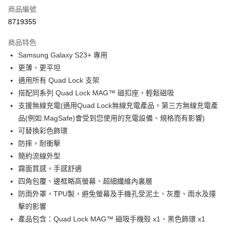
商品編號
超商取貨付款
8719355
LINE Pay
商品特色
Apple Pay
Samsung Galaxy S23+ 專用
更薄、更平坦
街口支付
適用所有 Quad Lock 支架
悠遊付
搭配同系列 Quad Lock MAG™ 磁扣座，輕鬆磁吸
支援無線充電(適用Quad Lock無線充電產品，第三方無線充電產
Google Pay
品(例如:MagSafe)會受到您使用的充電設備、規格而有影響)
全盈+PAY
可替換彩色飾環
防摔，耐衝擊
大哥付你分期
簡約流線外型
相關說明
霧面質感，手感舒適
【大哥付你分期使用說明】
AFTEE先享後付
1.本服務由台灣大哥大提供，台灣大哥大用戶可立即使用無須另外申請。
四角包覆、邊框略高螢幕、超細纖維內裏層
2.付款方式選擇「大哥付你分期」，訂單成立後會自動跳轉到大哥付的交易
相關說明
防雨外罩，TPU製，避免螢幕及手機孔受泥土、灰塵、雨水及撞
流程，驗證手機門號後，選擇欲分期的期數、繳款截止日，確認付款後即完
【關於「AFTEE先享後付」】
成交易。
擊的影響
ATM付款
AFTEE先享後付是「在收到商品之後才付款」的支付方式。 讓您購物簡單
3.實際核准額度、可分期數及費用金額請依後續交易確認頁面所載為準。
產品包含：Quad Lock MAG™ 磁吸手機殼 x1、黑色飾環 x1
便利好安心！
4.訂單成立30分鐘內，如未前往確認交易或遇審核未通過，訂單將自動取