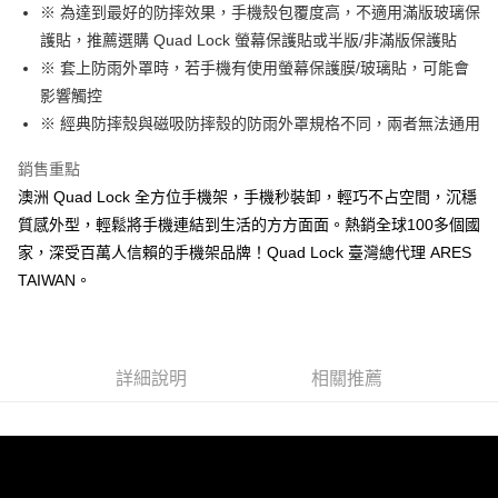
１．簡單：不需註冊會員、不需綁卡、不需儲值。
※ 為達到最好的防摔效果，手機殼包覆度高，不適用滿版玻璃保
運送方式
消。如遇「轉專審核」未通過狀況，表示未達大哥付你分期系統評分，恕無
２．便利：只要手機號碼，簡訊認證，即可結帳。
法說明評估內容。
護貼，推薦選購 Quad Lock 螢幕保護貼或半版/非滿版保護貼
３．安心：先確認商品／服務後，再付款。
全家取貨付款
【繳款方式說明】
※ 套上防雨外罩時，若手機有使用螢幕保護膜/玻璃貼，可能會
1.分期款項不併入電信帳單，「大哥付你分期」於每月結算日後寄送繳費提
每筆NT$60，滿NT$998(含以上)免運費
【「AFTEE先享後付」結帳流程】
影響觸控
醒簡訊。
１．於結帳方式選擇「AFTEE先享後付」後，將跳轉至「AFTEE先享後付」
2.透過簡訊連結打開帳單後，可選擇「超商條碼／台灣大直營門市／銀行轉
全家純取貨
※ 經典防摔殼與磁吸防摔殼的防雨外罩規格不同，兩者無法通用
結帳頁面，進行簡訊認證並確認金額後，即可完成結帳。
帳／街口支付／iPASS MONEY」等通路繳費。
２．訂單成立數日內，您將收到繳費通知簡訊。
每筆NT$60，滿NT$998(含以上)免運費
３．收到繳費通知簡訊後14天內，點擊此簡訊中的連結，可透過四大超商／
銷售重點
【注意事項】
ATM／網路銀行／等多元方式進行付款，方視為交易完成。
7-11取貨付款
澳洲 Quad Lock 全方位手機架，手機秒裝卸，輕巧不占空間，沉穩
1.本服務係由「台灣大哥大股份有限公司」（以下簡稱本公司）所提供，讓
※ 請注意：結帳手續完成當下不需立刻繳費，但若您需要取消訂單，請聯絡
用戶於交易時，得透過本服務購買商品或服務，並由商店將買賣／分期付款
每筆NT$60，滿NT$998(含以上)免運費
質感外型，輕鬆將手機連結到生活的方方面面。熱銷全球100多個國
購買商品的店家。未經商家同意取消之訂單仍視為有效，需透過AFTEE先享
買賣價金債權讓與本公司後，依約使用本公司帳單繳交帳款。
後付繳納相關費用。
家，深受百萬人信賴的手機架品牌！Quad Lock 臺灣總代理 ARES
2.基於同意付款使用「大哥付你分期」之契約關係目的，商店將以您的個人
7-11純取貨
※ 交易是否成功請以「AFTEE先享後付 」之結帳頁面顯示為準，若有關於
資料（包含姓名、電話或地址）提供予台灣大哥大進項蒐集、處理及利用，
TAIWAN。
是否繳費成功／繳費後需取消欲退款等相關疑問，請聯繫「AFTEE先享後付
每筆NT$60，滿NT$998(含以上)免運費
由本公司與您本人進行分期帳單所需資料之確認、核對及更正。
客戶支援中心」
https://netprotections.freshdesk.com/support/home
3.完整用戶服務條款，請詳閱以下連結：
https://oppay.tw/userRule
宅配
【注意事項】
１．透過由恩沛科技股份有限公司提供之「AFTEE先享後付」服務完成之交
每筆NT$80，滿NT$1,300(含以上)免運費
詳細說明
相關推薦
易，需依本服務之必要範圍內提供個人資料，並將交易相關給付款項請求債
權轉讓予恩沛科技股份有限公司。
海外配送（運費貨到付款）
查看運費
２．關於個人資料處理事宜，請瀏覽以下網址：
https://aftee.tw/terms/#terms3
３．未成年的使用者請事先徵得法定代理人或監護人之同意方可使用
「AFTEE先享後付」，若未經同意申辦者引起之損失，本公司不負相關責