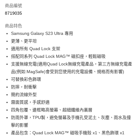
商品編號
超商取貨付款
8719035
LINE Pay
商品特色
Apple Pay
Samsung Galaxy S23 Ultra 專用
更薄、更平坦
街口支付
適用所有 Quad Lock 支架
悠遊付
搭配同系列 Quad Lock MAG™ 磁扣座，輕鬆磁吸
支援無線充電(適用Quad Lock無線充電產品，第三方無線充電產
Google Pay
品(例如:MagSafe)會受到您使用的充電設備、規格而有影響)
全盈+PAY
可替換彩色飾環
防摔，耐衝擊
大哥付你分期
簡約流線外型
相關說明
霧面質感，手感舒適
【大哥付你分期使用說明】
AFTEE先享後付
1.本服務由台灣大哥大提供，台灣大哥大用戶可立即使用無須另外申請。
四角包覆、邊框略高螢幕、超細纖維內裏層
2.付款方式選擇「大哥付你分期」，訂單成立後會自動跳轉到大哥付的交易
相關說明
防雨外罩，TPU製，避免螢幕及手機孔受泥土、灰塵、雨水及撞
流程，驗證手機門號後，選擇欲分期的期數、繳款截止日，確認付款後即完
【關於「AFTEE先享後付」】
成交易。
擊的影響
ATM付款
AFTEE先享後付是「在收到商品之後才付款」的支付方式。 讓您購物簡單
3.實際核准額度、可分期數及費用金額請依後續交易確認頁面所載為準。
產品包含：Quad Lock MAG™ 磁吸手機殼 x1、黑色飾環 x1
便利好安心！
4.訂單成立30分鐘內，如未前往確認交易或遇審核未通過，訂單將自動取