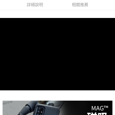
2.透過簡訊連結打開帳單後，可選擇「超商條碼／台灣大直營門市／銀行轉
全家純取貨
結帳頁面，進行簡訊認證並確認金額後，即可完成結帳。
詳細說明
相關推薦
帳／街口支付／iPASS MONEY」等通路繳費。
２．訂單成立數日內，您將收到繳費通知簡訊。
每筆NT$60，滿NT$998(含以上)免運費
３．收到繳費通知簡訊後14天內，點擊此簡訊中的連結，可透過四大超商／
【注意事項】
ATM／網路銀行／等多元方式進行付款，方視為交易完成。
7-11取貨付款
1.本服務係由「台灣大哥大股份有限公司」（以下簡稱本公司）所提供，讓
※ 請注意：結帳手續完成當下不需立刻繳費，但若您需要取消訂單，請聯絡
用戶於交易時，得透過本服務購買商品或服務，並由商店將買賣／分期付款
每筆NT$60，滿NT$998(含以上)免運費
購買商品的店家。未經商家同意取消之訂單仍視為有效，需透過AFTEE先享
買賣價金債權讓與本公司後，依約使用本公司帳單繳交帳款。
後付繳納相關費用。
2.基於同意付款使用「大哥付你分期」之契約關係目的，商店將以您的個人
7-11純取貨
※ 交易是否成功請以「AFTEE先享後付 」之結帳頁面顯示為準，若有關於
資料（包含姓名、電話或地址）提供予台灣大哥大進項蒐集、處理及利用，
是否繳費成功／繳費後需取消欲退款等相關疑問，請聯繫「AFTEE先享後付
每筆NT$60，滿NT$998(含以上)免運費
由本公司與您本人進行分期帳單所需資料之確認、核對及更正。
客戶支援中心」
https://netprotections.freshdesk.com/support/home
3.完整用戶服務條款，請詳閱以下連結：
https://oppay.tw/userRule
宅配
【注意事項】
１．透過由恩沛科技股份有限公司提供之「AFTEE先享後付」服務完成之交
每筆NT$80，滿NT$1,300(含以上)免運費
易，需依本服務之必要範圍內提供個人資料，並將交易相關給付款項請求債
權轉讓予恩沛科技股份有限公司。
海外配送（運費貨到付款）
查看運費
２．關於個人資料處理事宜，請瀏覽以下網址：
https://aftee.tw/terms/#terms3
３．未成年的使用者請事先徵得法定代理人或監護人之同意方可使用
「AFTEE先享後付」，若未經同意申辦者引起之損失，本公司不負相關責
任。
４．使用「AFTEE先享後付」時，將依據個別帳號之用戶狀況，依本公司即
時審查核予不同之上限額度；若仍有額度不足之情形，本公司將視審查結果
請求用戶進行身份認證。
５．嚴禁一人註冊多個帳號或使用他人資訊註冊。若發現惡意使用之情形，
恩沛科技股份有限公司將有權停止該用戶之使用額度並採取法律行動。