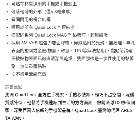
Apple Pay
可貼在材質適用的手機或手機殼上
俐落輕薄的外形（僅5.3毫米厚）
街口支付
堅固耐用的複合結構
悠遊付
適用於所有 Quad Lock™ 連結座
搭配同系列 Quad Lock MAG™ 磁吸座，輕鬆磁吸
Google Pay
採用 3M VHB 超強力雙面膠帶，僅能黏附於光滑、無紋理、無孔
全盈+PAY
表面的塑料或金屬(橡膠、矽膠、TPU等無法黏附)，黏貼前請確
保被貼物表面已徹底清潔與乾燥，雙面膠帶是一次性使用的黏著
大哥付你分期
劑，無法重覆黏貼
相關說明
※不適用無線充電
【大哥付你分期使用說明】
AFTEE先享後付
1.本服務由台灣大哥大提供，台灣大哥大用戶可立即使用無須另外申請。
2.付款方式選擇「大哥付你分期」，訂單成立後會自動跳轉到大哥付的交易
銷售重點
相關說明
流程，驗證手機門號後，選擇欲分期的期數、繳款截止日，確認付款後即完
【關於「AFTEE先享後付」】
澳洲 Quad Lock 全方位手機架，手機秒裝卸，輕巧不占空間，沉穩
成交易。
ATM付款
AFTEE先享後付是「在收到商品之後才付款」的支付方式。 讓您購物簡單
質感外型，輕鬆將手機連結到生活的方方面面。熱銷全球100多個國
3.實際核准額度、可分期數及費用金額請依後續交易確認頁面所載為準。
便利好安心！
4.訂單成立30分鐘內，如未前往確認交易或遇審核未通過，訂單將自動取
家，深受百萬人信賴的手機架品牌！Quad Lock 臺灣總代理 ARES
１．簡單：不需註冊會員、不需綁卡、不需儲值。
運送方式
消。如遇「轉專審核」未通過狀況，表示未達大哥付你分期系統評分，恕無
２．便利：只要手機號碼，簡訊認證，即可結帳。
TAIWAN。
法說明評估內容。
３．安心：先確認商品／服務後，再付款。
全家取貨付款
【繳款方式說明】
1.分期款項不併入電信帳單，「大哥付你分期」於每月結算日後寄送繳費提
每筆NT$60，滿NT$998(含以上)免運費
【「AFTEE先享後付」結帳流程】
醒簡訊。
１．於結帳方式選擇「AFTEE先享後付」後，將跳轉至「AFTEE先享後付」