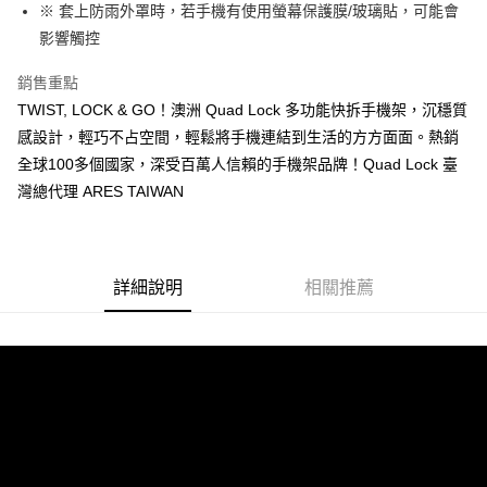
法說明評估內容。
※ 套上防雨外罩時，若手機有使用螢幕保護膜/玻璃貼，可能會
３．安心：先確認商品／服務後，再付款。
全家取貨付款
【繳款方式說明】
影響觸控
1.分期款項不併入電信帳單，「大哥付你分期」於每月結算日後寄送繳費提
每筆NT$60，滿NT$998(含以上)免運費
【「AFTEE先享後付」結帳流程】
醒簡訊。
１．於結帳方式選擇「AFTEE先享後付」後，將跳轉至「AFTEE先享後付」
銷售重點
2.透過簡訊連結打開帳單後，可選擇「超商條碼／台灣大直營門市／銀行轉
全家純取貨
結帳頁面，進行簡訊認證並確認金額後，即可完成結帳。
帳／街口支付／iPASS MONEY」等通路繳費。
TWIST, LOCK & GO！澳洲 Quad Lock 多功能快拆手機架，沉穩質
２．訂單成立數日內，您將收到繳費通知簡訊。
每筆NT$60，滿NT$998(含以上)免運費
３．收到繳費通知簡訊後14天內，點擊此簡訊中的連結，可透過四大超商／
感設計，輕巧不占空間，輕鬆將手機連結到生活的方方面面。熱銷
【注意事項】
ATM／網路銀行／等多元方式進行付款，方視為交易完成。
7-11取貨付款
全球100多個國家，深受百萬人信賴的手機架品牌！Quad Lock 臺
1.本服務係由「台灣大哥大股份有限公司」（以下簡稱本公司）所提供，讓
※ 請注意：結帳手續完成當下不需立刻繳費，但若您需要取消訂單，請聯絡
用戶於交易時，得透過本服務購買商品或服務，並由商店將買賣／分期付款
每筆NT$60，滿NT$998(含以上)免運費
灣總代理 ARES TAIWAN
購買商品的店家。未經商家同意取消之訂單仍視為有效，需透過AFTEE先享
買賣價金債權讓與本公司後，依約使用本公司帳單繳交帳款。
後付繳納相關費用。
2.基於同意付款使用「大哥付你分期」之契約關係目的，商店將以您的個人
7-11純取貨
※ 交易是否成功請以「AFTEE先享後付 」之結帳頁面顯示為準，若有關於
資料（包含姓名、電話或地址）提供予台灣大哥大進項蒐集、處理及利用，
是否繳費成功／繳費後需取消欲退款等相關疑問，請聯繫「AFTEE先享後付
每筆NT$60，滿NT$998(含以上)免運費
由本公司與您本人進行分期帳單所需資料之確認、核對及更正。
客戶支援中心」
https://netprotections.freshdesk.com/support/home
3.完整用戶服務條款，請詳閱以下連結：
https://oppay.tw/userRule
詳細說明
相關推薦
宅配
【注意事項】
１．透過由恩沛科技股份有限公司提供之「AFTEE先享後付」服務完成之交
每筆NT$80，滿NT$1,300(含以上)免運費
易，需依本服務之必要範圍內提供個人資料，並將交易相關給付款項請求債
權轉讓予恩沛科技股份有限公司。
海外配送（運費貨到付款）
查看運費
２．關於個人資料處理事宜，請瀏覽以下網址：
https://aftee.tw/terms/#terms3
３．未成年的使用者請事先徵得法定代理人或監護人之同意方可使用
「AFTEE先享後付」，若未經同意申辦者引起之損失，本公司不負相關責
任。
４．使用「AFTEE先享後付」時，將依據個別帳號之用戶狀況，依本公司即