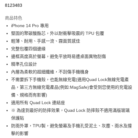
超商取貨付款
8123483
LINE Pay
商品特色
Apple Pay
iPhone 14 Pro 專用
堅固的聚碳酸酯芯，外以耐衝擊吸震的 TPU 包覆
街口支付
輕薄、耐用、手感一流、霧面質感佳
悠遊付
完整包覆四個邊緣
邊框高度高於螢幕，避免平放時易遭桌面異物刮傷
Google Pay
精準孔位設計
全盈+PAY
內層為柔軟的超細纖維，不刮傷手機機身
不需要拆下手機殼，也能無線充電(適用Quad Lock無線充電產
大哥付你分期
品，第三方無線充電產品(例如:MagSafe)會受到您使用的充電設
相關說明
備、規格而有影響)
【大哥付你分期使用說明】
AFTEE先享後付
1.本服務由台灣大哥大提供，台灣大哥大用戶可立即使用無須另外申請。
適用所有 Quad Lock 連結座
2.付款方式選擇「大哥付你分期」，訂單成立後會自動跳轉到大哥付的交易
相關說明
※ 為達到最好的防摔效果，Quad Lock 防摔殼不適用滿版玻璃
流程，驗證手機門號後，選擇欲分期的期數、繳款截止日，確認付款後即完
【關於「AFTEE先享後付」】
成交易。
保護貼
ATM付款
AFTEE先享後付是「在收到商品之後才付款」的支付方式。 讓您購物簡單
3.實際核准額度、可分期數及費用金額請依後續交易確認頁面所載為準。
防雨外罩，TPU製，避免螢幕及手機孔受泥土、灰塵、雨水及撞
便利好安心！
4.訂單成立30分鐘內，如未前往確認交易或遇審核未通過，訂單將自動取
１．簡單：不需註冊會員、不需綁卡、不需儲值。
擊的影響
運送方式
消。如遇「轉專審核」未通過狀況，表示未達大哥付你分期系統評分，恕無
２．便利：只要手機號碼，簡訊認證，即可結帳。