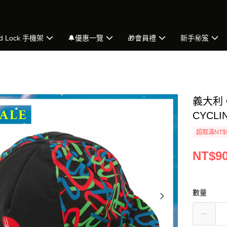
d Lock 手機架
🔔優惠一覽
🎁會員禮
新手㊙️笈
義大利 C
CYCLI
超取滿NT$
NT$9
數量