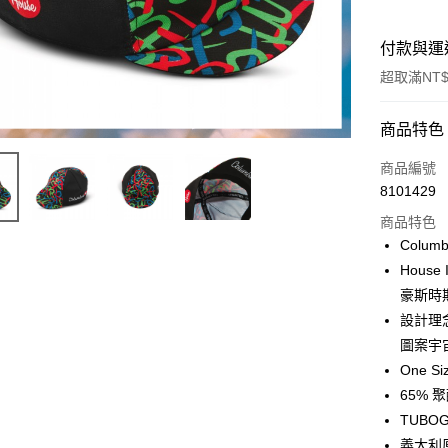
付款與運
超取滿NT$
付款方式
商品特色
信用卡一
商品編號
8101429
超商取貨
商品特色
LINE Pay
Columb
Hous
Apple Pay
豪斯時
街口支付
設計理
圖案宇宙
悠遊付
One Si
Google Pa
65% 
TUBO
全盈+PAY
義大利