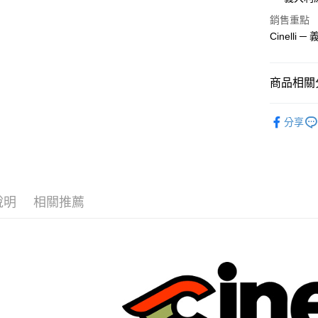
大哥付你
銷售重點
相關說明
Cinel
【大哥付
AFTEE先
1.本服務
2.付款方
相關說明
流程，驗
【關於「A
商品相關分
ATM付款
完成交易
AFTEE
3.實際核
便利好安
義大利 Cin
4.訂單成
１．簡單
分享
消。如遇
２．便利
◣小帽、布
運送方式
無法說明
３．安心
【繳款方
🌻夏季T恤
全家取貨
1.分期款
【「AFT
醒簡訊。
每筆NT$6
１．於結帳
2.透過簡
付」結帳
說明
相關推薦
帳／街口支
全家純取
２．訂單
３．收到繳
每筆NT$6
【注意事
／ATM／
1.本服務
※ 請注意
7-11取貨
用戶於交
絡購買商品
款買賣價
先享後付
每筆NT$6
2.基於同
※ 交易是
資料（包
是否繳費成
7-11純取
用，由本
付客戶支