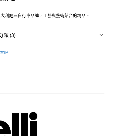
分期
li ─ 義大利經典自行車品牌，工藝與藝術結合的精品。
你分期使用說明】
享後付
由台灣大哥大提供，台灣大哥大用戶可立即使用無須另外申請。
式選擇「大哥付你分期」，訂單成立後會自動跳轉到大哥付的交易
證手機門號後，選擇欲分期的期數、繳款截止日，確認付款後即
FTEE先享後付」】
類 (3)
。
先享後付是「在收到商品之後才付款」的支付方式。 讓您購物簡單
准額度、可分期數及費用金額請依後續交易確認頁面所載為準。
心！
elli 自行車
小帽
立30分鐘內，如未前往確認交易或遇審核未通過，訂單將自動取
：不需註冊會員、不需綁卡、不需儲值。
客服
「轉專審核」未通過狀況，表示未達大哥付你分期系統評分，恕
：只要手機號碼，簡訊認證，即可結帳。
帽│CAP
CINELLI | 小帽
評估內容。
：先確認商品／服務後，再付款。
式說明】
 & 小帽｜７５折起
付款
項不併入電信帳單，「大哥付你分期」於每月結算日後寄送繳費提
EE先享後付」結帳流程】
0，滿NT$998(含以上)免運費
方式選擇「AFTEE先享後付」後，將跳轉至「AFTEE先享後
訊連結打開帳單後，可選擇「超商條碼／台灣大直營門市／銀行轉
頁面，進行簡訊認證並確認金額後，即可完成結帳。
付／iPASS MONEY」等通路繳費。
貨
成立數日內，您將收到繳費通知簡訊。
費通知簡訊後14天內，點擊此簡訊中的連結，可透過四大超商
0，滿NT$998(含以上)免運費
項】
網路銀行／等多元方式進行付款，方視為交易完成。
係由「台灣大哥大股份有限公司」（以下簡稱本公司）所提供，讓
：結帳手續完成當下不需立刻繳費，但若您需要取消訂單，請聯
付款
易時，得透過本服務購買商品或服務，並由商店將買賣／分期付
的店家。未經商家同意取消之訂單仍視為有效，需透過AFTEE
金債權讓與本公司後，依約使用本公司帳單繳交帳款。
繳納相關費用。
0，滿NT$998(含以上)免運費
意付款使用「大哥付你分期」之契約關係目的，商店將以您的個人
否成功請以「AFTEE先享後付 」之結帳頁面顯示為準，若有關於
含姓名、電話或地址）提供予台灣大哥大進項蒐集、處理及利
功／繳費後需取消欲退款等相關疑問，請聯繫「AFTEE先享後
貨
公司與您本人進行分期帳單所需資料之確認、核對及更正。
援中心」
https://netprotections.freshdesk.com/support/home