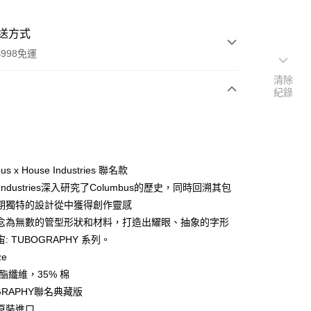
送方式
998免運
清除
紀錄
次付款
付款
us x House Industries 聯名款
e Industries深入研究了Columbus的歷史，同時回溯其包
期獨特的設計從中獲得創作靈感
念為無數的管型形狀和材料，打造出耀眼、抽象的字形
: TUBOGRAPHY 系列。
ze
y
聚酯纖維，35% 棉
GRAPHY聯名典藏版
原裝進口