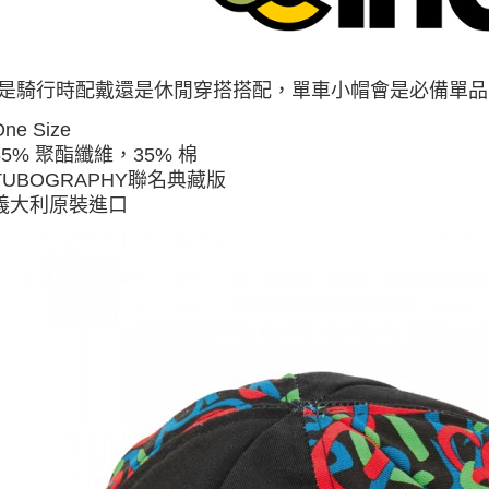
每筆NT$6
3.完整用
【注意事
宅配
１．透過由
交易，需
每筆NT$8
是騎行時配戴還是休閒穿搭搭配，單車小帽會是必備單品
求債權轉
２．關於
海外配送
One Size
https://aft
３．未成
65% 聚酯纖維，35% 棉
「AFTE
TUBOGRAPHY
聯名典藏版
任。
義大利原裝進口
４．使用「
即時審查
結果請求
５．嚴禁
形，恩沛
動。