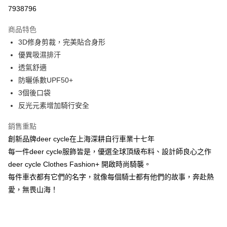
超商取貨付款
7938796
LINE Pay
商品特色
Apple Pay
3D修身剪裁，完美貼合身形
優異吸濕排汗
街口支付
透氣舒適
悠遊付
防曬係數UPF50+
3個後口袋
Google Pay
反光元素增加騎行安全
全盈+PAY
銷售重點
大哥付你分期
創新品牌deer cycle在上海深耕自行車業十七年
相關說明
每一件deer cycle服飾皆是，優選全球頂級布料、設計師良心之作
【大哥付你分期使用說明】
deer cycle Clothes Fashion+ 開啟時尚騎襲。
AFTEE先享後付
1.本服務由台灣大哥大提供，台灣大哥大用戶可立即使用無須另外申請。
2.付款方式選擇「大哥付你分期」，訂單成立後會自動跳轉到大哥付的交易
每件車衣都有它們的名字，就像每個騎士都有他們的故事，奔赴熱
相關說明
流程，驗證手機門號後，選擇欲分期的期數、繳款截止日，確認付款後即完
【關於「AFTEE先享後付」】
愛，無畏山海！
成交易。
ATM付款
AFTEE先享後付是「在收到商品之後才付款」的支付方式。 讓您購物簡單
3.實際核准額度、可分期數及費用金額請依後續交易確認頁面所載為準。
便利好安心！
4.訂單成立30分鐘內，如未前往確認交易或遇審核未通過，訂單將自動取
１．簡單：不需註冊會員、不需綁卡、不需儲值。
運送方式
消。如遇「轉專審核」未通過狀況，表示未達大哥付你分期系統評分，恕無
２．便利：只要手機號碼，簡訊認證，即可結帳。