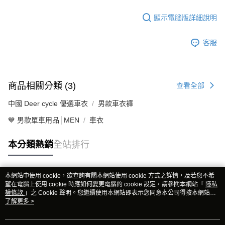
顯示電腦版詳細說明
客服
商品相關分類 (3)
查看全部
中國 Deer cycle 優選車衣
男款車衣褲
💙 男款單車用品│MEN
車衣
本分類熱銷
全站排行
本網站中使用 cookie，欲查詢有關本網站使用 cookie 方式之詳情，及若您不希
熱門標籤
望在電腦上使用 cookie 時應如何變更電腦的 cookie 設定，請參閱本網站「
隱私
權條款
」之 Cookie 聲明。您繼續使用本網站即表示您同意本公司得按本網站使
用條款之 Cookie 聲明使用 cookie。
了解更多 >