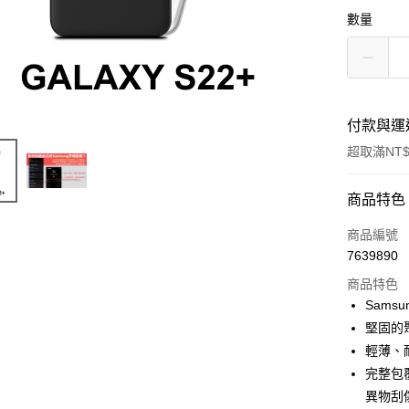
數量
付款與運
超取滿NT$
付款方式
商品特色
信用卡一
商品編號
7639890
超商取貨
商品特色
LINE Pay
Samsu
堅固的
Apple Pay
輕薄、
街口支付
完整包
異物刮
悠遊付