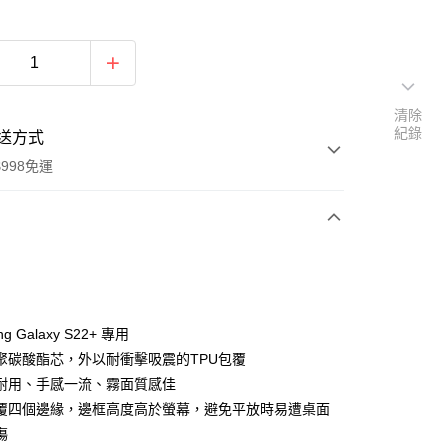
清除
紀錄
送方式
998免運
次付款
付款
ng Galaxy S22+ 專用
聚碳酸酯芯，外以耐衝擊吸震的TPU包覆
耐用、手感一流、霧面質感佳
覆四個邊緣，邊框高度高於螢幕，避免平放時易遭桌面
傷