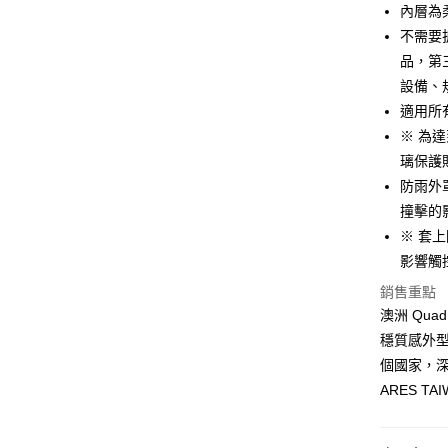
內層為
Google Pa
不需要
品，第三
全盈+PAY
設備、
大哥付你
適用所有
相關說明
※ 為
【大哥付
AFTEE先
璃保護
1.本服務
2.付款方
相關說明
防雨外
流程，驗
【關於「A
撞擊的
ATM付款
完成交易
AFTEE
3.實際核
※ 套
便利好安
4.訂單成
１．簡單
影響觸
消。如遇
２．便利
運送方式
無法說明
銷售重點
３．安心
【繳款方
澳洲 Qu
全家取貨
1.分期款
【「AFT
穩質感外型
醒簡訊。
每筆NT$6
１．於結帳
2.透過簡
個國家，深
付」結帳
帳／街口支
全家純取
２．訂單
ARES TA
３．收到繳
每筆NT$6
【注意事
／ATM／
1.本服務
※ 請注意