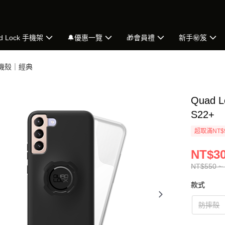
d Lock 手機架
🔔優惠一覽
🎁會員禮
新手㊙️笈
手機殼｜經典
Quad 
S22+
超取滿NT$
NT$30
NT$550 ~
款式
防摔殼