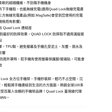
柔軟的超細纖維，不刮傷手機機身
y
拆下手機殼，也能無線充電(適用Quad Lock無線充電產
方無線充電產品(例如:MagSafe)會受到您使用的充電
規格而有影響)
分期
 Quad Lock 連結座
達到最好的防摔效果，QUAD LOCK 防摔殼不適用滿版玻
你分期使用說明】
享後付
貼
由台灣大哥大提供，台灣大哥大用戶可立即使用無須另外申請。
式選擇「大哥付你分期」，訂單成立後會自動跳轉到大哥付的交易
罩，TPU製，避免螢幕及手機孔受泥土、灰塵、雨水及
證手機門號後，選擇欲分期的期數、繳款截止日，確認付款後即
FTEE先享後付」】
影響
。
先享後付是「在收到商品之後才付款」的支付方式。 讓您購物簡單
准額度、可分期數及費用金額請依後續交易確認頁面所載為準。
上防雨外罩時，若手機有使用螢幕保護膜/玻璃貼，可能會
心！
立30分鐘內，如未前往確認交易或遇審核未通過，訂單將自動取
：不需註冊會員、不需綁卡、不需儲值。
控
「轉專審核」未通過狀況，表示未達大哥付你分期系統評分，恕
：只要手機號碼，簡訊認證，即可結帳。
評估內容。
：先確認商品／服務後，再付款。
式說明】
ad Lock 全方位手機架，手機秒裝卸，輕巧不占空間，沉
付款
項不併入電信帳單，「大哥付你分期」於每月結算日後寄送繳費提
EE先享後付」結帳流程】
，輕鬆將手機連結到生活的方方面面。熱銷全球100多
0，滿NT$998(含以上)免運費
方式選擇「AFTEE先享後付」後，將跳轉至「AFTEE先享後
訊連結打開帳單後，可選擇「超商條碼／台灣大直營門市／銀行轉
受百萬人信賴的手機架品牌！Quad Lock 臺灣總代理
頁面，進行簡訊認證並確認金額後，即可完成結帳。
付／iPASS MONEY」等通路繳費。
貨
成立數日內，您將收到繳費通知簡訊。
IWAN。
費通知簡訊後14天內，點擊此簡訊中的連結，可透過四大超商
0，滿NT$998(含以上)免運費
項】
網路銀行／等多元方式進行付款，方視為交易完成。
係由「台灣大哥大股份有限公司」（以下簡稱本公司）所提供，讓
：結帳手續完成當下不需立刻繳費，但若您需要取消訂單，請聯