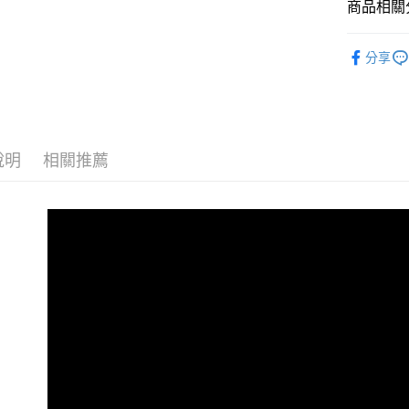
7-11取貨
用戶於交
商品相關分
絡購買商品
款買賣價
先享後付
每筆NT$6
2.基於同
※ 交易是
澳洲 Qua
資料（包
是否繳費成
分享
7-11純取
用，由本
付客戶支
每筆NT$6
3.完整用
【注意事
宅配
１．透過由
交易，需
每筆NT$8
求債權轉
說明
相關推薦
２．關於
海外配送
https://aft
３．未成
「AFTE
任。
４．使用「
即時審查
結果請求
５．嚴禁
形，恩沛
動。