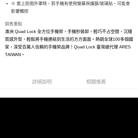
１．簡單：不需註冊會員、不需綁卡、不需儲值。
※ 套上防雨外罩時，若手機有使用螢幕保護膜/玻璃貼，可能會
運送方式
消。如遇「轉專審核」未通過狀況，表示未達大哥付你分期系統評分，恕無
２．便利：只要手機號碼，簡訊認證，即可結帳。
法說明評估內容。
影響觸控
３．安心：先確認商品／服務後，再付款。
全家取貨付款
【繳款方式說明】
1.分期款項不併入電信帳單，「大哥付你分期」於每月結算日後寄送繳費提
每筆NT$60，滿NT$998(含以上)免運費
銷售重點
【「AFTEE先享後付」結帳流程】
醒簡訊。
１．於結帳方式選擇「AFTEE先享後付」後，將跳轉至「AFTEE先享後付」
澳洲 Quad Lock 全方位手機架，手機秒裝卸，輕巧不占空間，沉穩
2.透過簡訊連結打開帳單後，可選擇「超商條碼／台灣大直營門市／銀行轉
全家純取貨
結帳頁面，進行簡訊認證並確認金額後，即可完成結帳。
帳／街口支付／iPASS MONEY」等通路繳費。
質感外型，輕鬆將手機連結到生活的方方面面。熱銷全球100多個國
２．訂單成立數日內，您將收到繳費通知簡訊。
每筆NT$60，滿NT$998(含以上)免運費
３．收到繳費通知簡訊後14天內，點擊此簡訊中的連結，可透過四大超商／
家，深受百萬人信賴的手機架品牌！Quad Lock 臺灣總代理 ARES
【注意事項】
ATM／網路銀行／等多元方式進行付款，方視為交易完成。
7-11取貨付款
TAIWAN。
1.本服務係由「台灣大哥大股份有限公司」（以下簡稱本公司）所提供，讓
※ 請注意：結帳手續完成當下不需立刻繳費，但若您需要取消訂單，請聯絡
用戶於交易時，得透過本服務購買商品或服務，並由商店將買賣／分期付款
每筆NT$60，滿NT$998(含以上)免運費
購買商品的店家。未經商家同意取消之訂單仍視為有效，需透過AFTEE先享
買賣價金債權讓與本公司後，依約使用本公司帳單繳交帳款。
後付繳納相關費用。
2.基於同意付款使用「大哥付你分期」之契約關係目的，商店將以您的個人
7-11純取貨
※ 交易是否成功請以「AFTEE先享後付 」之結帳頁面顯示為準，若有關於
資料（包含姓名、電話或地址）提供予台灣大哥大進項蒐集、處理及利用，
是否繳費成功／繳費後需取消欲退款等相關疑問，請聯繫「AFTEE先享後付
詳細說明
相關推薦
每筆NT$60，滿NT$998(含以上)免運費
由本公司與您本人進行分期帳單所需資料之確認、核對及更正。
客戶支援中心」
https://netprotections.freshdesk.com/support/home
3.完整用戶服務條款，請詳閱以下連結：
https://oppay.tw/userRule
宅配
【注意事項】
１．透過由恩沛科技股份有限公司提供之「AFTEE先享後付」服務完成之交
每筆NT$80，滿NT$1,300(含以上)免運費
易，需依本服務之必要範圍內提供個人資料，並將交易相關給付款項請求債
權轉讓予恩沛科技股份有限公司。
海外配送（運費貨到付款）
查看運費
２．關於個人資料處理事宜，請瀏覽以下網址：
https://aftee.tw/terms/#terms3
３．未成年的使用者請事先徵得法定代理人或監護人之同意方可使用
「AFTEE先享後付」，若未經同意申辦者引起之損失，本公司不負相關責