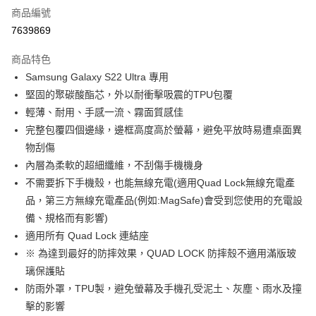
商品編號
超商取貨付款
7639869
LINE Pay
商品特色
Apple Pay
Samsung Galaxy S22 Ultra 專用
堅固的聚碳酸酯芯，外以耐衝擊吸震的TPU包覆
街口支付
輕薄、耐用、手感一流、霧面質感佳
悠遊付
完整包覆四個邊緣，邊框高度高於螢幕，避免平放時易遭桌面異
物刮傷
Google Pay
內層為柔軟的超細纖維，不刮傷手機機身
全盈+PAY
不需要拆下手機殼，也能無線充電(適用Quad Lock無線充電產
品，第三方無線充電產品(例如:MagSafe)會受到您使用的充電設
大哥付你分期
備、規格而有影響)
相關說明
適用所有 Quad Lock 連結座
【大哥付你分期使用說明】
AFTEE先享後付
1.本服務由台灣大哥大提供，台灣大哥大用戶可立即使用無須另外申請。
※ 為達到最好的防摔效果，QUAD LOCK 防摔殼不適用滿版玻
2.付款方式選擇「大哥付你分期」，訂單成立後會自動跳轉到大哥付的交易
相關說明
璃保護貼
流程，驗證手機門號後，選擇欲分期的期數、繳款截止日，確認付款後即完
【關於「AFTEE先享後付」】
成交易。
防雨外罩，TPU製，避免螢幕及手機孔受泥土、灰塵、雨水及撞
ATM付款
AFTEE先享後付是「在收到商品之後才付款」的支付方式。 讓您購物簡單
3.實際核准額度、可分期數及費用金額請依後續交易確認頁面所載為準。
擊的影響
便利好安心！
4.訂單成立30分鐘內，如未前往確認交易或遇審核未通過，訂單將自動取