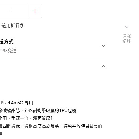
不適用折價券
清除
紀錄
送方式
998免運
次付款
付款
 Pixel 4a 5G 專用
聚碳酸酯芯，外以耐衝擊吸震的TPU包覆
耐用、手感一流、霧面質感佳
覆四個邊緣，邊框高度高於螢幕，避免平放時易遭桌面
傷