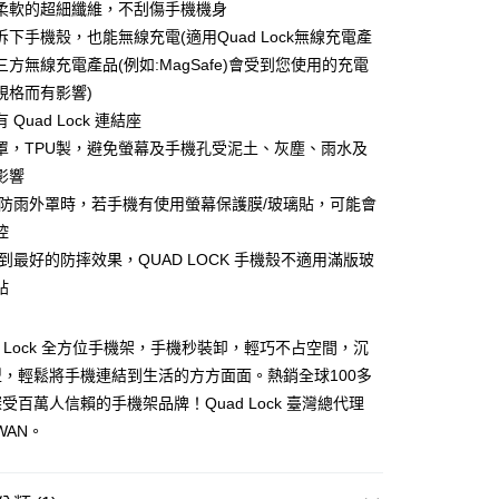
柔軟的超細纖維，不刮傷手機機身
y
拆下手機殼，也能無線充電(適用Quad Lock無線充電產
方無線充電產品(例如:MagSafe)會受到您使用的充電
規格而有影響)
分期
 Quad Lock 連結座
罩，TPU製，避免螢幕及手機孔受泥土、灰塵、雨水及
你分期使用說明】
享後付
影響
由台灣大哥大提供，台灣大哥大用戶可立即使用無須另外申請。
式選擇「大哥付你分期」，訂單成立後會自動跳轉到大哥付的交易
上防雨外罩時，若手機有使用螢幕保護膜/玻璃貼，可能會
證手機門號後，選擇欲分期的期數、繳款截止日，確認付款後即
FTEE先享後付」】
控
。
先享後付是「在收到商品之後才付款」的支付方式。 讓您購物簡單
准額度、可分期數及費用金額請依後續交易確認頁面所載為準。
達到最好的防摔效果，QUAD LOCK 手機殼不適用滿版玻
心！
立30分鐘內，如未前往確認交易或遇審核未通過，訂單將自動取
：不需註冊會員、不需綁卡、不需儲值。
貼
「轉專審核」未通過狀況，表示未達大哥付你分期系統評分，恕
：只要手機號碼，簡訊認證，即可結帳。
評估內容。
：先確認商品／服務後，再付款。
式說明】
ad Lock 全方位手機架，手機秒裝卸，輕巧不占空間，沉
付款
項不併入電信帳單，「大哥付你分期」於每月結算日後寄送繳費提
EE先享後付」結帳流程】
，輕鬆將手機連結到生活的方方面面。熱銷全球100多
0，滿NT$998(含以上)免運費
方式選擇「AFTEE先享後付」後，將跳轉至「AFTEE先享後
訊連結打開帳單後，可選擇「超商條碼／台灣大直營門市／銀行轉
受百萬人信賴的手機架品牌！Quad Lock 臺灣總代理
頁面，進行簡訊認證並確認金額後，即可完成結帳。
付／iPASS MONEY」等通路繳費。
貨
成立數日內，您將收到繳費通知簡訊。
IWAN。
費通知簡訊後14天內，點擊此簡訊中的連結，可透過四大超商
0，滿NT$998(含以上)免運費
項】
網路銀行／等多元方式進行付款，方視為交易完成。
係由「台灣大哥大股份有限公司」（以下簡稱本公司）所提供，讓
：結帳手續完成當下不需立刻繳費，但若您需要取消訂單，請聯
付款