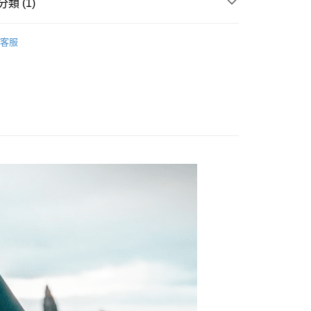
易時，得透過本服務購買商品或服務，並由商店將買賣／分期付
類 (1)
的店家。未經商家同意取消之訂單仍視為有效，需透過AFTEE
金債權讓與本公司後，依約使用本公司帳單繳交帳款。
繳納相關費用。
0，滿NT$998(含以上)免運費
意付款使用「大哥付你分期」之契約關係目的，商店將以您的個人
否成功請以「AFTEE先享後付 」之結帳頁面顯示為準，若有關於
d Lock 全方位手機架
◎ GOOGLE 手機殼｜經典
含姓名、電話或地址）提供予台灣大哥大進項蒐集、處理及利
功／繳費後需取消欲退款等相關疑問，請聯繫「AFTEE先享後
客服
貨
公司與您本人進行分期帳單所需資料之確認、核對及更正。
援中心」
https://netprotections.freshdesk.com/support/home
0，滿NT$998(含以上)免運費
戶服務條款，請詳閱以下連結：
https://oppay.tw/userRule
項】
恩沛科技股份有限公司提供之「AFTEE先享後付」服務完成之
依本服務之必要範圍內提供個人資料，並將交易相關給付款項請
0，滿NT$1,300(含以上)免運費
讓予恩沛科技股份有限公司。
個人資料處理事宜，請瀏覽以下網址：
（運費貨到付款）
查看運費
ee.tw/terms/#terms3
年的使用者請事先徵得法定代理人或監護人之同意方可使用
E先享後付」，若未經同意申辦者引起之損失，本公司不負相關責
AFTEE先享後付」時，將依據個別帳號之用戶狀況，依本公司
核予不同之上限額度；若仍有額度不足之情形，本公司將視審查
用戶進行身份認證。
一人註冊多個帳號或使用他人資訊註冊。若發現惡意使用之情
科技股份有限公司將有權停止該用戶之使用額度並採取法律行