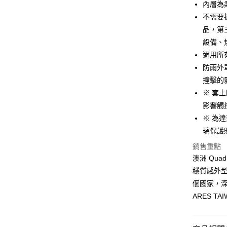
內層為
Google Pa
不需要
品，第三
全盈+PAY
設備、
大哥付你
適用所有
相關說明
防雨外
【大哥付
AFTEE先
撞擊的
1.本服務
2.付款方
相關說明
※ 套
流程，驗
【關於「A
影響觸
ATM付款
完成交易
AFTEE
3.實際核
※ 為
便利好安
4.訂單成
１．簡單
璃保護
消。如遇
２．便利
運送方式
無法說明
銷售重點
３．安心
【繳款方
澳洲 Qu
全家取貨
1.分期款
【「AFT
穩質感外型
醒簡訊。
每筆NT$6
１．於結帳
2.透過簡
個國家，深
付」結帳
帳／街口支
全家純取
２．訂單
ARES TA
３．收到繳
每筆NT$6
【注意事
／ATM／
1.本服務
※ 請注意
7-11取貨