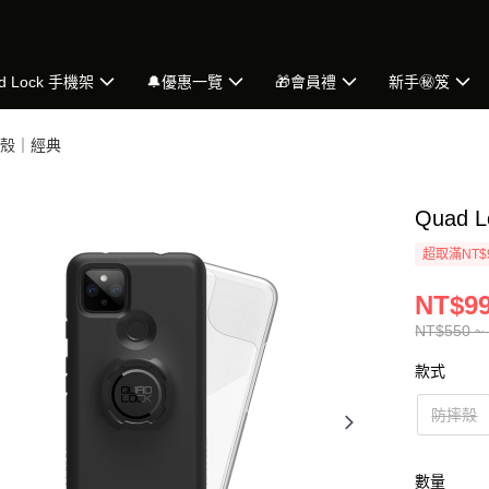
d Lock 手機架
🔔優惠一覽
🎁會員禮
新手㊙️笈
手機殼｜經典
Quad L
超取滿NT$
NT$99
NT$550 ~
款式
防摔殼
數量