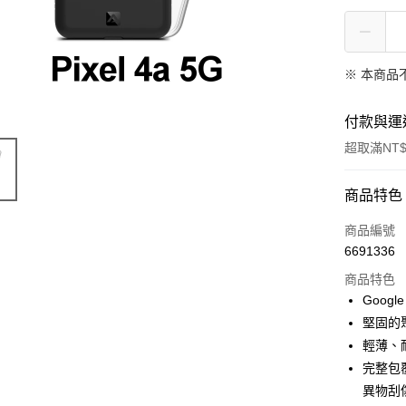
※ 本商品
付款與運
超取滿NT$
付款方式
商品特色
信用卡一
商品編號
6691336
超商取貨
商品特色
LINE Pay
Google
堅固的
Apple Pay
輕薄、
街口支付
完整包
異物刮
悠遊付