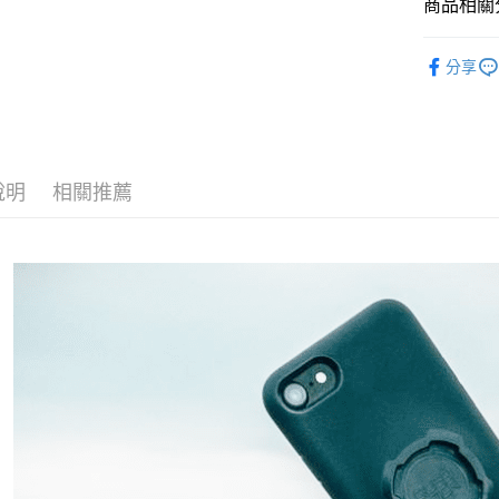
用戶於交
商品相關分
絡購買商品
款買賣價
先享後付
每筆NT$6
2.基於同
※ 交易是
澳洲 Qua
資料（包
是否繳費成
分享
7-11純取
用，由本
付客戶支
每筆NT$6
3.完整用
【注意事
宅配
１．透過由
交易，需
每筆NT$8
求債權轉
說明
相關推薦
２．關於
海外配送
https://aft
３．未成
「AFTE
任。
４．使用「
即時審查
結果請求
５．嚴禁
形，恩沛
動。