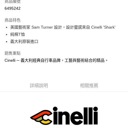
商品編號
超商取貨付款
6495242
LINE Pay
商品特色
Apple Pay
美國藝術家 Sam Turner 設計，設計靈感來自 Cinelli 'Shark'
純棉T恤
街口支付
義大利原裝進口
悠遊付
銷售重點
Google Pay
Cinelli ─ 義大利經典自行車品牌，工藝與藝術結合的精品。
全盈+PAY
大哥付你分期
詳細說明
相關推薦
相關說明
【大哥付你分期使用說明】
AFTEE先享後付
1.本服務由台灣大哥大提供，台灣大哥大用戶可立即使用無須另外申請。
2.付款方式選擇「大哥付你分期」，訂單成立後會自動跳轉到大哥付的交易
相關說明
流程，驗證手機門號後，選擇欲分期的期數、繳款截止日，確認付款後即完
【關於「AFTEE先享後付」】
成交易。
ATM付款
AFTEE先享後付是「在收到商品之後才付款」的支付方式。 讓您購物簡單
3.實際核准額度、可分期數及費用金額請依後續交易確認頁面所載為準。
便利好安心！
4.訂單成立30分鐘內，如未前往確認交易或遇審核未通過，訂單將自動取
１．簡單：不需註冊會員、不需綁卡、不需儲值。