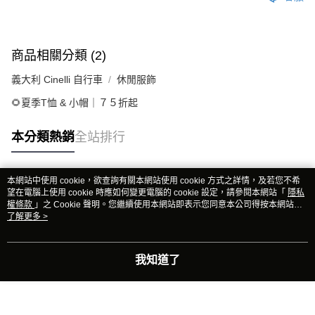
商品相關分類 (2)
義大利 Cinelli 自行車
休閒服飾
🌻夏季T恤 & 小帽｜７５折起
本分類熱銷
全站排行
本網站中使用 cookie，欲查詢有關本網站使用 cookie 方式之詳情，及若您不希
熱門標籤
望在電腦上使用 cookie 時應如何變更電腦的 cookie 設定，請參閱本網站「
隱私
權條款
」之 Cookie 聲明。您繼續使用本網站即表示您同意本公司得按本網站使
用條款之 Cookie 聲明使用 cookie。
了解更多 >
我知道了