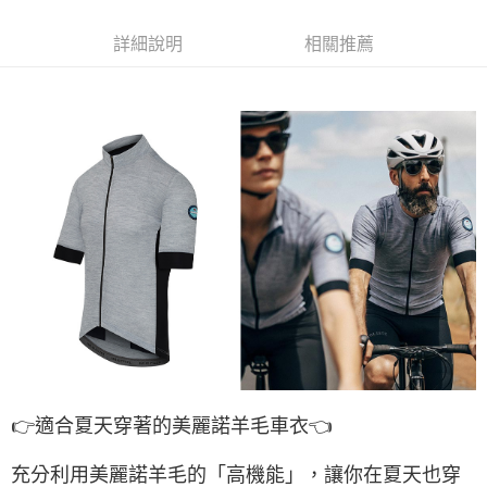
流程，驗證手機門號後，選擇欲分期的期數、繳款截止日，確認付款後即完
【關於「AFTEE先享後付」】
成交易。
ATM付款
AFTEE先享後付是「在收到商品之後才付款」的支付方式。 讓您購物簡單
詳細說明
相關推薦
3.實際核准額度、可分期數及費用金額請依後續交易確認頁面所載為準。
便利好安心！
4.訂單成立30分鐘內，如未前往確認交易或遇審核未通過，訂單將自動取
１．簡單：不需註冊會員、不需綁卡、不需儲值。
運送方式
消。如遇「轉專審核」未通過狀況，表示未達大哥付你分期系統評分，恕無
２．便利：只要手機號碼，簡訊認證，即可結帳。
法說明評估內容。
３．安心：先確認商品／服務後，再付款。
全家取貨付款
【繳款方式說明】
1.分期款項不併入電信帳單，「大哥付你分期」於每月結算日後寄送繳費提
每筆NT$60，滿NT$998(含以上)免運費
【「AFTEE先享後付」結帳流程】
醒簡訊。
１．於結帳方式選擇「AFTEE先享後付」後，將跳轉至「AFTEE先享後付」
2.透過簡訊連結打開帳單後，可選擇「超商條碼／台灣大直營門市／銀行轉
全家純取貨
結帳頁面，進行簡訊認證並確認金額後，即可完成結帳。
帳／街口支付／iPASS MONEY」等通路繳費。
２．訂單成立數日內，您將收到繳費通知簡訊。
每筆NT$60，滿NT$998(含以上)免運費
３．收到繳費通知簡訊後14天內，點擊此簡訊中的連結，可透過四大超商／
【注意事項】
ATM／網路銀行／等多元方式進行付款，方視為交易完成。
7-11取貨付款
1.本服務係由「台灣大哥大股份有限公司」（以下簡稱本公司）所提供，讓
※ 請注意：結帳手續完成當下不需立刻繳費，但若您需要取消訂單，請聯絡
用戶於交易時，得透過本服務購買商品或服務，並由商店將買賣／分期付款
每筆NT$60，滿NT$998(含以上)免運費
購買商品的店家。未經商家同意取消之訂單仍視為有效，需透過AFTEE先享
買賣價金債權讓與本公司後，依約使用本公司帳單繳交帳款。
後付繳納相關費用。
2.基於同意付款使用「大哥付你分期」之契約關係目的，商店將以您的個人
7-11純取貨
※ 交易是否成功請以「AFTEE先享後付 」之結帳頁面顯示為準，若有關於
資料（包含姓名、電話或地址）提供予台灣大哥大進項蒐集、處理及利用，
是否繳費成功／繳費後需取消欲退款等相關疑問，請聯繫「AFTEE先享後付
每筆NT$60，滿NT$998(含以上)免運費
由本公司與您本人進行分期帳單所需資料之確認、核對及更正。
客戶支援中心」
https://netprotections.freshdesk.com/support/home
3.完整用戶服務條款，請詳閱以下連結：
https://oppay.tw/userRule
宅配
【注意事項】
👉️適合夏天穿著的美麗諾羊毛車衣👈️
１．透過由恩沛科技股份有限公司提供之「AFTEE先享後付」服務完成之交
每筆NT$80，滿NT$1,300(含以上)免運費
易，需依本服務之必要範圍內提供個人資料，並將交易相關給付款項請求債
充分利用美麗諾羊毛的「高機能」，讓你在夏天也穿
權轉讓予恩沛科技股份有限公司。
海外配送（運費貨到付款）
查看運費