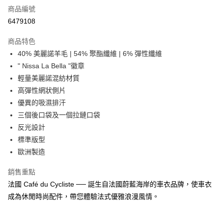
商品編號
信用卡分期付款
6479108
3 期 0 利率 每期
NT$2,000
21家銀行
商品特色
合作金庫商業銀行
第一商業銀行
超商取貨付款
40% 美麗諾羊毛 | 54% 聚酯纖維 | 6% 彈性纖維
華南商業銀行
彰化商業銀行
" Nissa La Bella "徽章
LINE Pay
上海商業儲蓄銀行
台北富邦商業銀行
國泰世華商業銀行
兆豐國際商業銀行
輕量美麗諾混紡材質
Apple Pay
臺灣中小企業銀行
台中商業銀行
高彈性網狀側片
匯豐（台灣）商業銀行
華泰商業銀行
優異的吸濕排汗
街口支付
聯邦商業銀行
遠東國際商業銀行
三個後口袋及一個拉鏈口袋
元大商業銀行
永豐商業銀行
悠遊付
反光設計
玉山商業銀行
星展（台灣）商業銀行
標準版型
台新國際商業銀行
中國信託商業銀行
Google Pay
台灣樂天信用卡公司
歐洲製造
全盈+PAY
銷售重點
大哥付你分期
法國 Café du Cycliste ── 誕生自法國蔚藍海岸的車衣品牌，使車衣
相關說明
成為休閒時尚配件，帶您體驗法式優雅浪漫風情。
【大哥付你分期使用說明】
AFTEE先享後付
1.本服務由台灣大哥大提供，台灣大哥大用戶可立即使用無須另外申請。
2.付款方式選擇「大哥付你分期」，訂單成立後會自動跳轉到大哥付的交易
相關說明