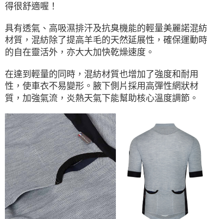
２．關於個人資料處理事宜，請瀏覽以下網址：
得很舒適喔！
https://aftee.tw/terms/#terms3
３．未成年的使用者請事先徵得法定代理人或監護人之同意方可使用
具有透氣、高吸濕排汗及抗臭機能的輕量美麗諾混紡
「AFTEE先享後付」，若未經同意申辦者引起之損失，本公司不負相關責
任。
材質，混紡除了提高羊毛的天然延展性，確保運動時
４．使用「AFTEE先享後付」時，將依據個別帳號之用戶狀況，依本公司即
的自在靈活外，亦大大加快乾燥速度。
時審查核予不同之上限額度；若仍有額度不足之情形，本公司將視審查結果
請求用戶進行身份認證。
５．嚴禁一人註冊多個帳號或使用他人資訊註冊。若發現惡意使用之情形，
在達到輕量的同時，混紡材質也增加了強度和耐用
恩沛科技股份有限公司將有權停止該用戶之使用額度並採取法律行動。
性，使車衣不易變形。腋下側片採用高彈性網狀材
質，加強氣流，炎熱天氣下能幫助核心溫度調節。