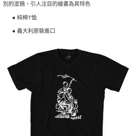
別的塗鴉，引人注目的繪畫為其特色
４．使用「AFTEE先享後付」時，將依據個別帳號之用戶狀況，依本公司即
時審查核予不同之上限額度；若仍有額度不足之情形，本公司將視審查結果
請求用戶進行身份認證。
● 純棉T恤
５．嚴禁一人註冊多個帳號或使用他人資訊註冊。若發現惡意使用之情形，
恩沛科技股份有限公司將有權停止該用戶之使用額度並採取法律行動。
● 義大利原裝進口