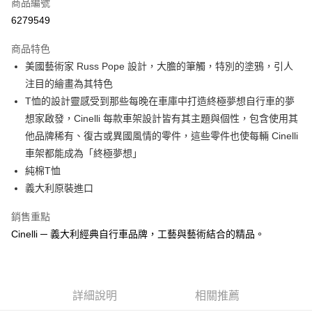
商品編號
超商取貨付款
6279549
LINE Pay
商品特色
Apple Pay
美國藝術家 Russ Pope 設計，大膽的筆觸，特別的塗鴉，引人
注目的繪畫為其特色
街口支付
T恤的設計靈感受到那些每晚在車庫中打造終極夢想自行車的夢
悠遊付
想家啟發，Cinelli 每款車架設計皆有其主題與個性，包含使用其
他品牌稀有、復古或異國風情的零件，這些零件也使每輛 Cinelli
Google Pay
車架都能成為「終極夢想」
全盈+PAY
純棉T恤
義大利原裝進口
大哥付你分期
相關說明
銷售重點
【大哥付你分期使用說明】
Cinelli ─ 義大利經典自行車品牌，工藝與藝術結合的精品。
AFTEE先享後付
1.本服務由台灣大哥大提供，台灣大哥大用戶可立即使用無須另外申請。
2.付款方式選擇「大哥付你分期」，訂單成立後會自動跳轉到大哥付的交易
相關說明
流程，驗證手機門號後，選擇欲分期的期數、繳款截止日，確認付款後即完
【關於「AFTEE先享後付」】
成交易。
ATM付款
AFTEE先享後付是「在收到商品之後才付款」的支付方式。 讓您購物簡單
3.實際核准額度、可分期數及費用金額請依後續交易確認頁面所載為準。
便利好安心！
詳細說明
相關推薦
4.訂單成立30分鐘內，如未前往確認交易或遇審核未通過，訂單將自動取
１．簡單：不需註冊會員、不需綁卡、不需儲值。