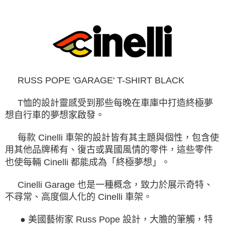
運送方式
消。如遇「轉專審核」未通過狀況，表示未達大哥付你分期系統評分，恕無
２．便利：只要手機號碼，簡訊認證，即可結帳。
法說明評估內容。
３．安心：先確認商品／服務後，再付款。
全家取貨付款
【繳款方式說明】
1.分期款項不併入電信帳單，「大哥付你分期」於每月結算日後寄送繳費提
每筆NT$60，滿NT$998(含以上)免運費
【「AFTEE先享後付」結帳流程】
醒簡訊。
１．於結帳方式選擇「AFTEE先享後付」後，將跳轉至「AFTEE先享後付」
2.透過簡訊連結打開帳單後，可選擇「超商條碼／台灣大直營門市／銀行轉
全家純取貨
結帳頁面，進行簡訊認證並確認金額後，即可完成結帳。
帳／街口支付／iPASS MONEY」等通路繳費。
２．訂單成立數日內，您將收到繳費通知簡訊。
每筆NT$60，滿NT$998(含以上)免運費
３．收到繳費通知簡訊後14天內，點擊此簡訊中的連結，可透過四大超商／
【注意事項】
ATM／網路銀行／等多元方式進行付款，方視為交易完成。
RUSS POPE 'GARAGE' T-SHIRT BLACK
7-11取貨付款
1.本服務係由「台灣大哥大股份有限公司」（以下簡稱本公司）所提供，讓
※ 請注意：結帳手續完成當下不需立刻繳費，但若您需要取消訂單，請聯絡
用戶於交易時，得透過本服務購買商品或服務，並由商店將買賣／分期付款
每筆NT$60，滿NT$998(含以上)免運費
購買商品的店家。未經商家同意取消之訂單仍視為有效，需透過AFTEE先享
買賣價金債權讓與本公司後，依約使用本公司帳單繳交帳款。
T恤的設計靈感受到那些每晚在車庫中打造終極夢
後付繳納相關費用。
2.基於同意付款使用「大哥付你分期」之契約關係目的，商店將以您的個人
7-11純取貨
※ 交易是否成功請以「AFTEE先享後付 」之結帳頁面顯示為準，若有關於
想自行車的夢想家啟發。
資料（包含姓名、電話或地址）提供予台灣大哥大進項蒐集、處理及利用，
是否繳費成功／繳費後需取消欲退款等相關疑問，請聯繫「AFTEE先享後付
每筆NT$60，滿NT$998(含以上)免運費
由本公司與您本人進行分期帳單所需資料之確認、核對及更正。
客戶支援中心」
https://netprotections.freshdesk.com/support/home
3.完整用戶服務條款，請詳閱以下連結：
https://oppay.tw/userRule
每款 Cinelli 車架的設計皆有其主題與個性，包含使
宅配
用其他品牌稀有、復古或異國風情的零件，這些零件
【注意事項】
１．透過由恩沛科技股份有限公司提供之「AFTEE先享後付」服務完成之交
每筆NT$80，滿NT$1,300(含以上)免運費
也使每輛 Cinelli 都能成為「終極夢想」。
易，需依本服務之必要範圍內提供個人資料，並將交易相關給付款項請求債
權轉讓予恩沛科技股份有限公司。
海外配送（運費貨到付款）
查看運費
Cinelli Garage 也是一種概念，致力於展示奇特、
２．關於個人資料處理事宜，請瀏覽以下網址：
https://aftee.tw/terms/#terms3
不尋常、高度個人化的 Cinelli 車架。
３．未成年的使用者請事先徵得法定代理人或監護人之同意方可使用
「AFTEE先享後付」，若未經同意申辦者引起之損失，本公司不負相關責
● 美國藝術家 Russ Pope 設計，大膽的筆觸，特
任。