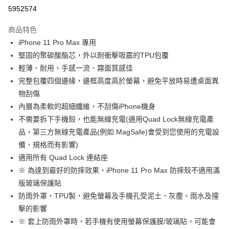
超商取貨付款
5952574
LINE Pay
商品特色
Apple Pay
iPhone 11 Pro Max 專用
堅固的聚碳酸酯芯，外以耐衝擊吸震的TPU包覆
街口支付
輕薄、耐用、手感一流、霧面質感佳
悠遊付
完整包覆四個邊緣，邊框高度高於螢幕，避免平放時易遭桌面異
物刮傷
Google Pay
內層為柔軟的超細纖維，不刮傷iPhone機身
全盈+PAY
不需要拆下手機殼，也能無線充電(適用Quad Lock無線充電產
品，第三方無線充電產品(例如:MagSafe)會受到您使用的充電設
大哥付你分期
備、規格而有影響)
相關說明
適用所有 Quad Lock 連結座
【大哥付你分期使用說明】
AFTEE先享後付
1.本服務由台灣大哥大提供，台灣大哥大用戶可立即使用無須另外申請。
※ 為達到最好的防摔效果，iPhone 11 Pro Max 防摔殼不適用滿
2.付款方式選擇「大哥付你分期」，訂單成立後會自動跳轉到大哥付的交易
相關說明
版玻璃保護貼
流程，驗證手機門號後，選擇欲分期的期數、繳款截止日，確認付款後即完
【關於「AFTEE先享後付」】
成交易。
防雨外罩，TPU製，避免螢幕及手機孔受泥土、灰塵、雨水及撞
ATM付款
AFTEE先享後付是「在收到商品之後才付款」的支付方式。 讓您購物簡單
3.實際核准額度、可分期數及費用金額請依後續交易確認頁面所載為準。
擊的影響
便利好安心！
4.訂單成立30分鐘內，如未前往確認交易或遇審核未通過，訂單將自動取
１．簡單：不需註冊會員、不需綁卡、不需儲值。
※ 套上防雨外罩時，若手機有使用螢幕保護膜/玻璃貼，可能會
運送方式
消。如遇「轉專審核」未通過狀況，表示未達大哥付你分期系統評分，恕無
２．便利：只要手機號碼，簡訊認證，即可結帳。