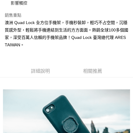
法說明評估內容。
影響觸控
３．安心：先確認商品／服務後，再付款。
全家取貨付款
【繳款方式說明】
1.分期款項不併入電信帳單，「大哥付你分期」於每月結算日後寄送繳費提
每筆NT$60，滿NT$998(含以上)免運費
銷售重點
【「AFTEE先享後付」結帳流程】
醒簡訊。
１．於結帳方式選擇「AFTEE先享後付」後，將跳轉至「AFTEE先享後付」
澳洲 Quad Lock 全方位手機架，手機秒裝卸，輕巧不占空間，沉穩
2.透過簡訊連結打開帳單後，可選擇「超商條碼／台灣大直營門市／銀行轉
全家純取貨
結帳頁面，進行簡訊認證並確認金額後，即可完成結帳。
帳／街口支付／iPASS MONEY」等通路繳費。
質感外型，輕鬆將手機連結到生活的方方面面。熱銷全球100多個國
２．訂單成立數日內，您將收到繳費通知簡訊。
每筆NT$60，滿NT$998(含以上)免運費
３．收到繳費通知簡訊後14天內，點擊此簡訊中的連結，可透過四大超商／
家，深受百萬人信賴的手機架品牌！Quad Lock 臺灣總代理 ARES
【注意事項】
ATM／網路銀行／等多元方式進行付款，方視為交易完成。
7-11取貨付款
TAIWAN。
1.本服務係由「台灣大哥大股份有限公司」（以下簡稱本公司）所提供，讓
※ 請注意：結帳手續完成當下不需立刻繳費，但若您需要取消訂單，請聯絡
用戶於交易時，得透過本服務購買商品或服務，並由商店將買賣／分期付款
每筆NT$60，滿NT$998(含以上)免運費
購買商品的店家。未經商家同意取消之訂單仍視為有效，需透過AFTEE先享
買賣價金債權讓與本公司後，依約使用本公司帳單繳交帳款。
後付繳納相關費用。
2.基於同意付款使用「大哥付你分期」之契約關係目的，商店將以您的個人
7-11純取貨
※ 交易是否成功請以「AFTEE先享後付 」之結帳頁面顯示為準，若有關於
資料（包含姓名、電話或地址）提供予台灣大哥大進項蒐集、處理及利用，
是否繳費成功／繳費後需取消欲退款等相關疑問，請聯繫「AFTEE先享後付
詳細說明
相關推薦
每筆NT$60，滿NT$998(含以上)免運費
由本公司與您本人進行分期帳單所需資料之確認、核對及更正。
客戶支援中心」
https://netprotections.freshdesk.com/support/home
3.完整用戶服務條款，請詳閱以下連結：
https://oppay.tw/userRule
宅配
【注意事項】
１．透過由恩沛科技股份有限公司提供之「AFTEE先享後付」服務完成之交
每筆NT$80，滿NT$1,300(含以上)免運費
易，需依本服務之必要範圍內提供個人資料，並將交易相關給付款項請求債
權轉讓予恩沛科技股份有限公司。
海外配送（運費貨到付款）
查看運費
２．關於個人資料處理事宜，請瀏覽以下網址：
https://aftee.tw/terms/#terms3
３．未成年的使用者請事先徵得法定代理人或監護人之同意方可使用
「AFTEE先享後付」，若未經同意申辦者引起之損失，本公司不負相關責
任。
４．使用「AFTEE先享後付」時，將依據個別帳號之用戶狀況，依本公司即