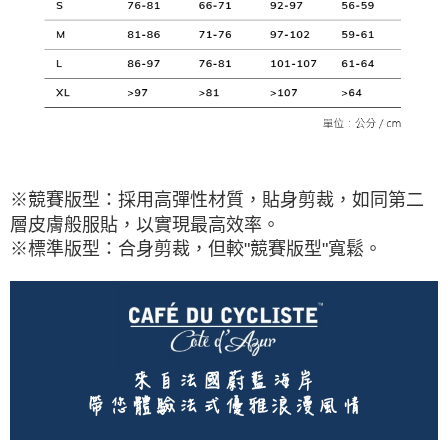
※競賽版型：採用高彈性材質，貼身剪裁，如同第二
層皮膚般服貼，以實現最高效率。
※標準版型：合身剪裁，但較"競賽版型"寬鬆。