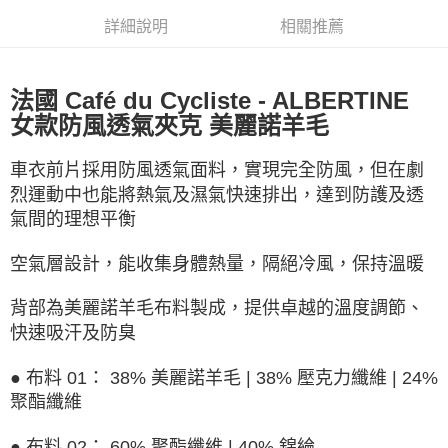
【關於「AFTEE先享後付」】
成交易。
ATM付款
AFTEE先享後付是「在收到商品之後才付款」的支付方式。 讓您購物簡單
詳細說明
相關推薦
3.實際核准額度、可分期數及費用金額請依後續交易確認頁面所載為準。
便利好安心！
4.訂單成立30分鐘內，如未前往確認交易或遇審核未通過，訂單將自動取
１．簡單：不需註冊會員、不需綁卡、不需儲值。
運送方式
消。如遇「轉專審核」未通過狀況，表示未達大哥付你分期系統評分，恕無
２．便利：只要手機號碼，簡訊認證，即可結帳。
法說明評估內容。
法國 Café du Cycliste - ALBERTINE
３．安心：先確認商品／服務後，再付款。
全家取貨付款
【繳款方式說明】
女款防風透氣夾克 美麗諾羊毛
1.分期款項不併入電信帳單，「大哥付你分期」於每月結算日後寄送繳費提
每筆NT$60，滿NT$998(含以上)免運費
【「AFTEE先享後付」結帳流程】
醒簡訊。
１．於結帳方式選擇「AFTEE先享後付」後，將跳轉至「AFTEE先享後付」
2.透過簡訊連結打開帳單後，可選擇「超商條碼／台灣大直營門市／銀行轉
全家純取貨
車衣前片採用防風透氣面料，實現完全防風，但在劇
結帳頁面，進行簡訊認證並確認金額後，即可完成結帳。
帳／街口支付／iPASS MONEY」等通路繳費。
２．訂單成立數日內，您將收到繳費通知簡訊。
烈運動中也能將熱氣及濕氣快速排出，達到防護及透
每筆NT$60，滿NT$998(含以上)免運費
３．收到繳費通知簡訊後14天內，點擊此簡訊中的連結，可透過四大超商／
【注意事項】
氣間的理想平衡
ATM／網路銀行／等多元方式進行付款，方視為交易完成。
7-11取貨付款
1.本服務係由「台灣大哥大股份有限公司」（以下簡稱本公司）所提供，讓
※ 請注意：結帳手續完成當下不需立刻繳費，但若您需要取消訂單，請聯絡
用戶於交易時，得透過本服務購買商品或服務，並由商店將買賣／分期付款
每筆NT$60，滿NT$998(含以上)免運費
購買商品的店家。未經商家同意取消之訂單仍視為有效，需透過AFTEE先享
空氣層設計，能收集身體熱量，隔絕冷風，保持溫暖
買賣價金債權讓與本公司後，依約使用本公司帳單繳交帳款。
後付繳納相關費用。
2.基於同意付款使用「大哥付你分期」之契約關係目的，商店將以您的個人
7-11純取貨
※ 交易是否成功請以「AFTEE先享後付 」之結帳頁面顯示為準，若有關於
資料（包含姓名、電話或地址）提供予台灣大哥大進項蒐集、處理及利用，
背部為美麗諾羊毛布料製成，提供卓越的溫度調節、
是否繳費成功／繳費後需取消欲退款等相關疑問，請聯繫「AFTEE先享後付
每筆NT$60，滿NT$998(含以上)免運費
由本公司與您本人進行分期帳單所需資料之確認、核對及更正。
快速吸汗及防臭
客戶支援中心」
https://netprotections.freshdesk.com/support/home
3.完整用戶服務條款，請詳閱以下連結：
https://oppay.tw/userRule
宅配
【注意事項】
● 布料 01： 38% 美麗諾羊毛 | 38% 壓克力纖維 | 24%
１．透過由恩沛科技股份有限公司提供之「AFTEE先享後付」服務完成之交
每筆NT$80，滿NT$1,300(含以上)免運費
聚酯纖維
易，需依本服務之必要範圍內提供個人資料，並將交易相關給付款項請求債
權轉讓予恩沛科技股份有限公司。
海外配送（運費貨到付款）
查看運費
２．關於個人資料處理事宜，請瀏覽以下網址：
● 布料 02： 60% 聚酯纖維 | 40% 錦綸