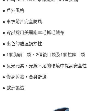
https://aftee.tw/terms/#terms3
３．未成年的使用者請事先徵得法定代理人或監護人之同意方可使用
● 戶外風格
「AFTEE先享後付」，若未經同意申辦者引起之損失，本公司不負相關責
任。
４．使用「AFTEE先享後付」時，將依據個別帳號之用戶狀況，依本公司即
● 車衣前片完全防風
時審查核予不同之上限額度；若仍有額度不足之情形，本公司將視審查結果
請求用戶進行身份認證。
● 背部採用美麗諾羊毛抓毛絨布
５．嚴禁一人註冊多個帳號或使用他人資訊註冊。若發現惡意使用之情形，
恩沛科技股份有限公司將有權停止該用戶之使用額度並採取法律行動。
● 出色的體溫調節性
● 1個胸前口袋，2個後口袋及1個拉鍊口袋
● 反光元素，光線不足的環境中提高安全性
● 修身剪裁，合身舒適
● 歐洲製造