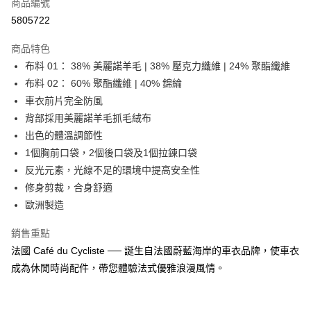
商品編號
信用卡分期付款
5805722
3 期 0 利率 每期
NT$3,033
21家銀行
商品特色
合作金庫商業銀行
第一商業銀行
超商取貨付款
布料 01： 38% 美麗諾羊毛 | 38% 壓克力纖維 | 24% 聚酯纖維
華南商業銀行
彰化商業銀行
布料 02： 60% 聚酯纖維 | 40% 錦綸
LINE Pay
上海商業儲蓄銀行
台北富邦商業銀行
國泰世華商業銀行
兆豐國際商業銀行
車衣前片完全防風
Apple Pay
臺灣中小企業銀行
台中商業銀行
背部採用美麗諾羊毛抓毛絨布
匯豐（台灣）商業銀行
華泰商業銀行
出色的體溫調節性
街口支付
聯邦商業銀行
遠東國際商業銀行
1個胸前口袋，2個後口袋及1個拉鍊口袋
元大商業銀行
永豐商業銀行
悠遊付
反光元素，光線不足的環境中提高安全性
玉山商業銀行
星展（台灣）商業銀行
修身剪裁，合身舒適
台新國際商業銀行
中國信託商業銀行
Google Pay
台灣樂天信用卡公司
歐洲製造
全盈+PAY
銷售重點
大哥付你分期
法國 Café du Cycliste ── 誕生自法國蔚藍海岸的車衣品牌，使車衣
相關說明
成為休閒時尚配件，帶您體驗法式優雅浪漫風情。
【大哥付你分期使用說明】
AFTEE先享後付
1.本服務由台灣大哥大提供，台灣大哥大用戶可立即使用無須另外申請。
2.付款方式選擇「大哥付你分期」，訂單成立後會自動跳轉到大哥付的交易
相關說明
流程，驗證手機門號後，選擇欲分期的期數、繳款截止日，確認付款後即完