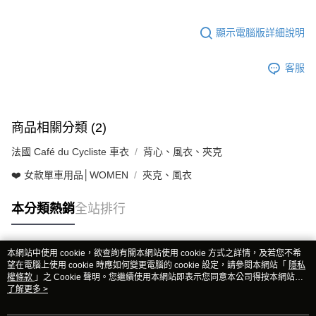
顯示電腦版詳細說明
客服
商品相關分類 (2)
法國 Café du Cycliste 車衣
背心、風衣、夾克
❤️ 女款單車用品│WOMEN
夾克、風衣
本分類熱銷
全站排行
本網站中使用 cookie，欲查詢有關本網站使用 cookie 方式之詳情，及若您不希
熱門標籤
望在電腦上使用 cookie 時應如何變更電腦的 cookie 設定，請參閱本網站「
隱私
權條款
」之 Cookie 聲明。您繼續使用本網站即表示您同意本公司得按本網站使
用條款之 Cookie 聲明使用 cookie。
了解更多 >