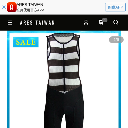
ARES TAIWAN
開啟APP
立刻使用官方APP
0
1
/
6