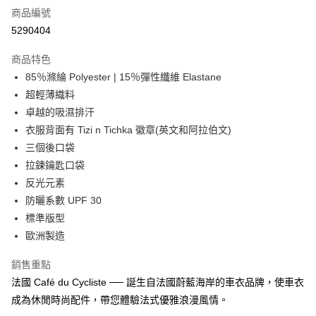
商品編號
信用卡分期付款
5290404
3 期 0 利率 每期
NT$1,750
21家銀行
商品特色
合作金庫商業銀行
第一商業銀行
超商取貨付款
85％滌綸 Polyester | 15％彈性纖維 Elastane
華南商業銀行
彰化商業銀行
超輕薄織料
LINE Pay
上海商業儲蓄銀行
台北富邦商業銀行
國泰世華商業銀行
兆豐國際商業銀行
卓越的吸濕排汗
Apple Pay
臺灣中小企業銀行
台中商業銀行
衣服背面有 Tizi n Tichka 徽章(英文和阿拉伯文)
匯豐（台灣）商業銀行
華泰商業銀行
三個後口袋
街口支付
聯邦商業銀行
遠東國際商業銀行
拉鍊鑰匙口袋
元大商業銀行
永豐商業銀行
悠遊付
反光元素
玉山商業銀行
星展（台灣）商業銀行
防曬系數 UPF 30
台新國際商業銀行
中國信託商業銀行
Google Pay
台灣樂天信用卡公司
標準版型
全盈+PAY
歐洲製造
大哥付你分期
銷售重點
相關說明
法國 Café du Cycliste ── 誕生自法國蔚藍海岸的車衣品牌，使車衣
【大哥付你分期使用說明】
AFTEE先享後付
成為休閒時尚配件，帶您體驗法式優雅浪漫風情。
1.本服務由台灣大哥大提供，台灣大哥大用戶可立即使用無須另外申請。
2.付款方式選擇「大哥付你分期」，訂單成立後會自動跳轉到大哥付的交易
相關說明