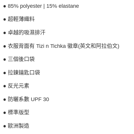
２．關於個人資料處理事宜，請瀏覽以下網址：
● 85% polyester | 15% elastane
https://aftee.tw/terms/#terms3
３．未成年的使用者請事先徵得法定代理人或監護人之同意方可使用
「AFTEE先享後付」，若未經同意申辦者引起之損失，本公司不負相關責
● 超輕薄織料
任。
４．使用「AFTEE先享後付」時，將依據個別帳號之用戶狀況，依本公司即
● 卓越的吸濕排汗
時審查核予不同之上限額度；若仍有額度不足之情形，本公司將視審查結果
請求用戶進行身份認證。
５．嚴禁一人註冊多個帳號或使用他人資訊註冊。若發現惡意使用之情形，
● 衣服背面有 Tizi n Tichka 徽章(英文和阿拉伯文)
恩沛科技股份有限公司將有權停止該用戶之使用額度並採取法律行動。
● 三個後口袋
● 拉鍊鑰匙口袋
● 反光元素
● 防曬系數 UPF 30
● 標準版型
● 歐洲製造