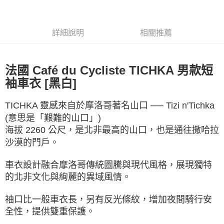
流程，驗證手機門號後，選擇欲分期的期數、繳款截止日，確認付款後即完
【關於「AFTEE先享後付」】
成交易。
ATM付款
AFTEE先享後付是「在收到商品之後才付款」的支付方式。 讓您購物簡單
3.實際核准額度、可分期數及費用金額請依後續交易確認頁面所載為準。
便利好安心！
詳細說明
相關推薦
4.訂單成立30分鐘內，如未前往確認交易或遇審核未通過，訂單將自動取
１．簡單：不需註冊會員、不需綁卡、不需儲值。
運送方式
消。如遇「轉專審核」未通過狀況，表示未達大哥付你分期系統評分，恕無
２．便利：只要手機號碼，簡訊認證，即可結帳。
法說明評估內容。
３．安心：先確認商品／服務後，再付款。
全家取貨付款
【繳款方式說明】
法國 Café du Cycliste TICHKA 男款短
1.分期款項不併入電信帳單，「大哥付你分期」於每月結算日後寄送繳費提
每筆NT$60，滿NT$998(含以上)免運費
【「AFTEE先享後付」結帳流程】
醒簡訊。
袖車衣 [黑白]
１．於結帳方式選擇「AFTEE先享後付」後，將跳轉至「AFTEE先享後付」
2.透過簡訊連結打開帳單後，可選擇「超商條碼／台灣大直營門市／銀行轉
全家純取貨
結帳頁面，進行簡訊認證並確認金額後，即可完成結帳。
帳／街口支付／iPASS MONEY」等通路繳費。
２．訂單成立數日內，您將收到繳費通知簡訊。
每筆NT$60，滿NT$998(含以上)免運費
TICHKA 靈感來自於摩洛哥著名山口 ── Tizi n'Tichka
３．收到繳費通知簡訊後14天內，點擊此簡訊中的連結，可透過四大超商／
【注意事項】
(意思是「艱難的山口」)
ATM／網路銀行／等多元方式進行付款，方視為交易完成。
7-11取貨付款
1.本服務係由「台灣大哥大股份有限公司」（以下簡稱本公司）所提供，讓
※ 請注意：結帳手續完成當下不需立刻繳費，但若您需要取消訂單，請聯絡
海拔 2260 公尺，是北非最高的山口，也是通往撒哈拉
用戶於交易時，得透過本服務購買商品或服務，並由商店將買賣／分期付款
每筆NT$60，滿NT$998(含以上)免運費
購買商品的店家。未經商家同意取消之訂單仍視為有效，需透過AFTEE先享
沙漠的門戶。
買賣價金債權讓與本公司後，依約使用本公司帳單繳交帳款。
後付繳納相關費用。
2.基於同意付款使用「大哥付你分期」之契約關係目的，商店將以您的個人
7-11純取貨
※ 交易是否成功請以「AFTEE先享後付 」之結帳頁面顯示為準，若有關於
資料（包含姓名、電話或地址）提供予台灣大哥大進項蒐集、處理及利用，
是否繳費成功／繳費後需取消欲退款等相關疑問，請聯繫「AFTEE先享後付
車衣設計融合摩洛哥傳統圖騰與現代風格，展現獨特
每筆NT$60，滿NT$998(含以上)免運費
由本公司與您本人進行分期帳單所需資料之確認、核對及更正。
客戶支援中心」
https://netprotections.freshdesk.com/support/home
的北非文化與絢麗的異域風情。
3.完整用戶服務條款，請詳閱以下連結：
https://oppay.tw/userRule
宅配
【注意事項】
袖口比一般車衣長，另有反光條紋，增加夜間騎行安
１．透過由恩沛科技股份有限公司提供之「AFTEE先享後付」服務完成之交
每筆NT$80，滿NT$1,300(含以上)免運費
易，需依本服務之必要範圍內提供個人資料，並將交易相關給付款項請求債
全性，提供雙重保護。
權轉讓予恩沛科技股份有限公司。