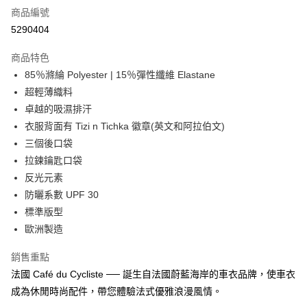
商品編號
信用卡分期付款
5290404
3 期 0 利率 每期
NT$1,750
21家銀行
商品特色
合作金庫商業銀行
第一商業銀行
超商取貨付款
85％滌綸 Polyester | 15％彈性纖維 Elastane
華南商業銀行
彰化商業銀行
超輕薄織料
LINE Pay
上海商業儲蓄銀行
台北富邦商業銀行
國泰世華商業銀行
兆豐國際商業銀行
卓越的吸濕排汗
Apple Pay
臺灣中小企業銀行
台中商業銀行
衣服背面有 Tizi n Tichka 徽章(英文和阿拉伯文)
匯豐（台灣）商業銀行
華泰商業銀行
三個後口袋
街口支付
聯邦商業銀行
遠東國際商業銀行
拉鍊鑰匙口袋
元大商業銀行
永豐商業銀行
悠遊付
反光元素
玉山商業銀行
星展（台灣）商業銀行
防曬系數 UPF 30
台新國際商業銀行
中國信託商業銀行
Google Pay
台灣樂天信用卡公司
標準版型
全盈+PAY
歐洲製造
大哥付你分期
銷售重點
相關說明
法國 Café du Cycliste ── 誕生自法國蔚藍海岸的車衣品牌，使車衣
【大哥付你分期使用說明】
AFTEE先享後付
成為休閒時尚配件，帶您體驗法式優雅浪漫風情。
1.本服務由台灣大哥大提供，台灣大哥大用戶可立即使用無須另外申請。
2.付款方式選擇「大哥付你分期」，訂單成立後會自動跳轉到大哥付的交易
相關說明