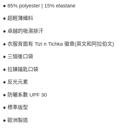
２．關於個人資料處理事宜，請瀏覽以下網址：
● 85% polyester | 15% elastane
https://aftee.tw/terms/#terms3
３．未成年的使用者請事先徵得法定代理人或監護人之同意方可使用
「AFTEE先享後付」，若未經同意申辦者引起之損失，本公司不負相關責
● 超輕薄織料
任。
４．使用「AFTEE先享後付」時，將依據個別帳號之用戶狀況，依本公司即
● 卓越的吸濕排汗
時審查核予不同之上限額度；若仍有額度不足之情形，本公司將視審查結果
請求用戶進行身份認證。
５．嚴禁一人註冊多個帳號或使用他人資訊註冊。若發現惡意使用之情形，
● 衣服背面有 Tizi n Tichka 徽章(英文和阿拉伯文)
恩沛科技股份有限公司將有權停止該用戶之使用額度並採取法律行動。
● 三個後口袋
● 拉鍊鑰匙口袋
● 反光元素
● 防曬系數 UPF 30
● 標準版型
● 歐洲製造