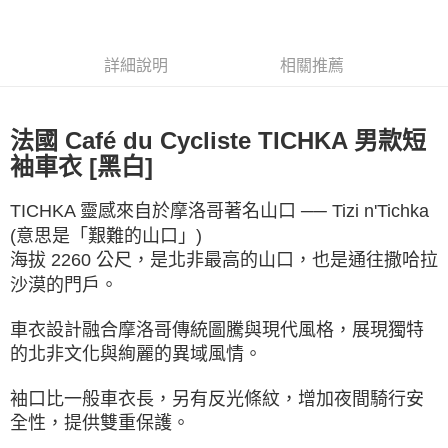
流程，驗證手機門號後，選擇欲分期的期數、繳款截止日，確認付款後即完
【關於「AFTEE先享後付」】
成交易。
ATM付款
AFTEE先享後付是「在收到商品之後才付款」的支付方式。 讓您購物簡單
3.實際核准額度、可分期數及費用金額請依後續交易確認頁面所載為準。
便利好安心！
詳細說明
相關推薦
4.訂單成立30分鐘內，如未前往確認交易或遇審核未通過，訂單將自動取
１．簡單：不需註冊會員、不需綁卡、不需儲值。
運送方式
消。如遇「轉專審核」未通過狀況，表示未達大哥付你分期系統評分，恕無
２．便利：只要手機號碼，簡訊認證，即可結帳。
法說明評估內容。
３．安心：先確認商品／服務後，再付款。
全家取貨付款
【繳款方式說明】
法國 Café du Cycliste TICHKA 男款短
1.分期款項不併入電信帳單，「大哥付你分期」於每月結算日後寄送繳費提
每筆NT$60，滿NT$998(含以上)免運費
【「AFTEE先享後付」結帳流程】
醒簡訊。
袖車衣 [黑白]
１．於結帳方式選擇「AFTEE先享後付」後，將跳轉至「AFTEE先享後付」
2.透過簡訊連結打開帳單後，可選擇「超商條碼／台灣大直營門市／銀行轉
全家純取貨
結帳頁面，進行簡訊認證並確認金額後，即可完成結帳。
帳／街口支付／iPASS MONEY」等通路繳費。
２．訂單成立數日內，您將收到繳費通知簡訊。
每筆NT$60，滿NT$998(含以上)免運費
TICHKA 靈感來自於摩洛哥著名山口 ── Tizi n'Tichka
３．收到繳費通知簡訊後14天內，點擊此簡訊中的連結，可透過四大超商／
【注意事項】
(意思是「艱難的山口」)
ATM／網路銀行／等多元方式進行付款，方視為交易完成。
7-11取貨付款
1.本服務係由「台灣大哥大股份有限公司」（以下簡稱本公司）所提供，讓
※ 請注意：結帳手續完成當下不需立刻繳費，但若您需要取消訂單，請聯絡
海拔 2260 公尺，是北非最高的山口，也是通往撒哈拉
用戶於交易時，得透過本服務購買商品或服務，並由商店將買賣／分期付款
每筆NT$60，滿NT$998(含以上)免運費
購買商品的店家。未經商家同意取消之訂單仍視為有效，需透過AFTEE先享
沙漠的門戶。
買賣價金債權讓與本公司後，依約使用本公司帳單繳交帳款。
後付繳納相關費用。
2.基於同意付款使用「大哥付你分期」之契約關係目的，商店將以您的個人
7-11純取貨
※ 交易是否成功請以「AFTEE先享後付 」之結帳頁面顯示為準，若有關於
資料（包含姓名、電話或地址）提供予台灣大哥大進項蒐集、處理及利用，
是否繳費成功／繳費後需取消欲退款等相關疑問，請聯繫「AFTEE先享後付
車衣設計融合摩洛哥傳統圖騰與現代風格，展現獨特
每筆NT$60，滿NT$998(含以上)免運費
由本公司與您本人進行分期帳單所需資料之確認、核對及更正。
客戶支援中心」
https://netprotections.freshdesk.com/support/home
的北非文化與絢麗的異域風情。
3.完整用戶服務條款，請詳閱以下連結：
https://oppay.tw/userRule
宅配
【注意事項】
袖口比一般車衣長，另有反光條紋，增加夜間騎行安
１．透過由恩沛科技股份有限公司提供之「AFTEE先享後付」服務完成之交
每筆NT$80，滿NT$1,300(含以上)免運費
易，需依本服務之必要範圍內提供個人資料，並將交易相關給付款項請求債
全性，提供雙重保護。
權轉讓予恩沛科技股份有限公司。