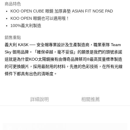
商品特色
Apple Pay
KOO OPEN CUBE 眼鏡 加厚鼻墊 ASIAN FIT NOSE PAD
KOO OPEN 眼鏡也可以適用哦！
街口支付
100%義大利製造
悠遊付
銷售重點
Google Pay
義大利 KASK ── 安全帽專業設計及生產製造商，職業車隊 Team
Sky 御用品牌。「確保卓越，毫不妥協」的願景是我們的頭號承諾
全盈+PAY
這就是為什麼KOO太陽鏡擁有由傳奇品牌蔡司®最高質量標準製造
大哥付你分期
的可更換鏡片，採用最耐用的材料，先進的色彩技術，在所有光線
相關說明
條件下都具有出色的清晰度。
【大哥付你分期使用說明】
AFTEE先享後付
1.本服務由台灣大哥大提供，台灣大哥大用戶可立即使用無須另外申請。
2.付款方式選擇「大哥付你分期」，訂單成立後會自動跳轉到大哥付的交易
相關說明
流程，驗證手機門號後，選擇欲分期的期數、繳款截止日，確認付款後即完
【關於「AFTEE先享後付」】
成交易。
ATM付款
詳細說明
相關推薦
AFTEE先享後付是「在收到商品之後才付款」的支付方式。 讓您購物簡單
3.實際核准額度、可分期數及費用金額請依後續交易確認頁面所載為準。
便利好安心！
4.訂單成立30分鐘內，如未前往確認交易或遇審核未通過，訂單將自動取
１．簡單：不需註冊會員、不需綁卡、不需儲值。
運送方式
消。如遇「轉專審核」未通過狀況，表示未達大哥付你分期系統評分，恕無
２．便利：只要手機號碼，簡訊認證，即可結帳。
法說明評估內容。
３．安心：先確認商品／服務後，再付款。
全家取貨付款
【繳款方式說明】
1.分期款項不併入電信帳單，「大哥付你分期」於每月結算日後寄送繳費提