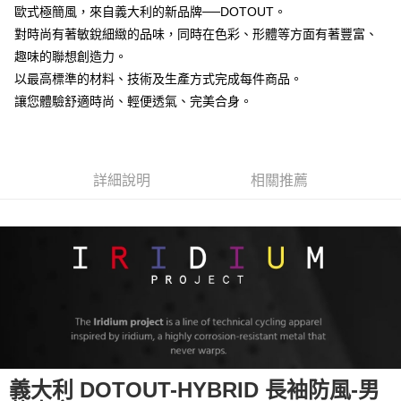
【關於「AFTEE先享後付」】
歐式極簡風，來自義大利的新品牌──DOTOUT。
成交易。
ATM付款
AFTEE先享後付是「在收到商品之後才付款」的支付方式。 讓您購物簡單
3.實際核准額度、可分期數及費用金額請依後續交易確認頁面所載為準。
對時尚有著敏銳細緻的品味，同時在色彩、形體等方面有著豐富、
便利好安心！
4.訂單成立30分鐘內，如未前往確認交易或遇審核未通過，訂單將自動取
１．簡單：不需註冊會員、不需綁卡、不需儲值。
趣味的聯想創造力。
運送方式
消。如遇「轉專審核」未通過狀況，表示未達大哥付你分期系統評分，恕無
２．便利：只要手機號碼，簡訊認證，即可結帳。
以最高標準的材料、技術及生產方式完成每件商品。
法說明評估內容。
３．安心：先確認商品／服務後，再付款。
全家取貨付款
【繳款方式說明】
讓您體驗舒適時尚、輕便透氣、完美合身。
1.分期款項不併入電信帳單，「大哥付你分期」於每月結算日後寄送繳費提
每筆NT$60，滿NT$998(含以上)免運費
【「AFTEE先享後付」結帳流程】
醒簡訊。
１．於結帳方式選擇「AFTEE先享後付」後，將跳轉至「AFTEE先享後付」
2.透過簡訊連結打開帳單後，可選擇「超商條碼／台灣大直營門市／銀行轉
全家純取貨
結帳頁面，進行簡訊認證並確認金額後，即可完成結帳。
帳／街口支付／iPASS MONEY」等通路繳費。
２．訂單成立數日內，您將收到繳費通知簡訊。
每筆NT$60，滿NT$998(含以上)免運費
詳細說明
相關推薦
３．收到繳費通知簡訊後14天內，點擊此簡訊中的連結，可透過四大超商／
【注意事項】
ATM／網路銀行／等多元方式進行付款，方視為交易完成。
7-11取貨付款
1.本服務係由「台灣大哥大股份有限公司」（以下簡稱本公司）所提供，讓
※ 請注意：結帳手續完成當下不需立刻繳費，但若您需要取消訂單，請聯絡
用戶於交易時，得透過本服務購買商品或服務，並由商店將買賣／分期付款
每筆NT$60，滿NT$998(含以上)免運費
購買商品的店家。未經商家同意取消之訂單仍視為有效，需透過AFTEE先享
買賣價金債權讓與本公司後，依約使用本公司帳單繳交帳款。
後付繳納相關費用。
2.基於同意付款使用「大哥付你分期」之契約關係目的，商店將以您的個人
7-11純取貨
※ 交易是否成功請以「AFTEE先享後付 」之結帳頁面顯示為準，若有關於
資料（包含姓名、電話或地址）提供予台灣大哥大進項蒐集、處理及利用，
是否繳費成功／繳費後需取消欲退款等相關疑問，請聯繫「AFTEE先享後付
每筆NT$60，滿NT$998(含以上)免運費
由本公司與您本人進行分期帳單所需資料之確認、核對及更正。
客戶支援中心」
https://netprotections.freshdesk.com/support/home
3.完整用戶服務條款，請詳閱以下連結：
https://oppay.tw/userRule
宅配
【注意事項】
１．透過由恩沛科技股份有限公司提供之「AFTEE先享後付」服務完成之交
每筆NT$80，滿NT$1,300(含以上)免運費
易，需依本服務之必要範圍內提供個人資料，並將交易相關給付款項請求債
權轉讓予恩沛科技股份有限公司。
海外配送（運費貨到付款）
查看運費
義大利 DOTOUT-HYBRID 長袖防風-男
２．關於個人資料處理事宜，請瀏覽以下網址：