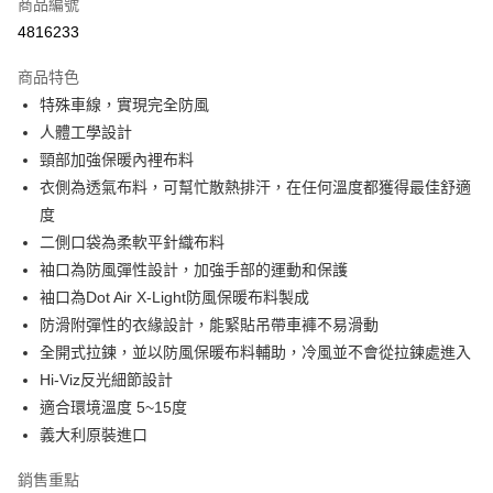
商品編號
信用卡分期付款
4816233
3 期 0 利率 每期
NT$2,866
21家銀行
商品特色
合作金庫商業銀行
第一商業銀行
超商取貨付款
特殊車線，實現完全防風
華南商業銀行
彰化商業銀行
人體工學設計
LINE Pay
上海商業儲蓄銀行
台北富邦商業銀行
國泰世華商業銀行
兆豐國際商業銀行
頸部加強保暖內裡布料
Apple Pay
臺灣中小企業銀行
台中商業銀行
衣側為透氣布料，可幫忙散熱排汗，在任何溫度都獲得最佳舒適
匯豐（台灣）商業銀行
華泰商業銀行
度
街口支付
聯邦商業銀行
遠東國際商業銀行
二側口袋為柔軟平針織布料
元大商業銀行
永豐商業銀行
悠遊付
袖口為防風彈性設計，加強手部的運動和保護
玉山商業銀行
星展（台灣）商業銀行
袖口為Dot Air X-Light防風保暖布料製成
台新國際商業銀行
中國信託商業銀行
Google Pay
台灣樂天信用卡公司
防滑附彈性的衣緣設計，能緊貼吊帶車褲不易滑動
全盈+PAY
全開式拉鍊，並以防風保暖布料輔助，冷風並不會從拉鍊處進入
大哥付你分期
Hi-Viz反光細節設計
相關說明
適合環境溫度 5~15度
【大哥付你分期使用說明】
義大利原裝進口
AFTEE先享後付
1.本服務由台灣大哥大提供，台灣大哥大用戶可立即使用無須另外申請。
2.付款方式選擇「大哥付你分期」，訂單成立後會自動跳轉到大哥付的交易
相關說明
銷售重點
流程，驗證手機門號後，選擇欲分期的期數、繳款截止日，確認付款後即完