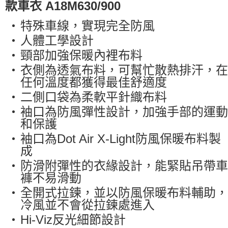
款車衣 A18M630/900
https://aftee.tw/terms/#terms3
３．未成年的使用者請事先徵得法定代理人或監護人之同意方可使用
特殊車線，實現完全防風
「AFTEE先享後付」，若未經同意申辦者引起之損失，本公司不負相關責
任。
人體工學設計
４．使用「AFTEE先享後付」時，將依據個別帳號之用戶狀況，依本公司即
時審查核予不同之上限額度；若仍有額度不足之情形，本公司將視審查結果
頸部加強保暖內裡布料
請求用戶進行身份認證。
衣側為透氣布料，可幫忙散熱排汗，在
５．嚴禁一人註冊多個帳號或使用他人資訊註冊。若發現惡意使用之情形，
恩沛科技股份有限公司將有權停止該用戶之使用額度並採取法律行動。
任何溫度都獲得最佳舒適度
二側口袋為柔軟平針織布料
袖口為防風彈性設計，加強手部的運動
和保護
袖口為Dot Air X-Light防風保暖布料製
成
防滑附彈性的衣緣設計，能緊貼吊帶車
褲不易滑動
全開式拉
鍊，並以
防風保暖布料輔助，
冷風並不會從拉鍊處進入
Hi-Viz反光細節設計