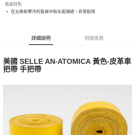
商品特色
Apple Pay
在炎熱和寒冷的氣候中和水氣隔絕，非常耐用
街口支付
悠遊付
詳細說明
相關推薦
Google Pay
全盈+PAY
美國 SELLE AN-ATOMICA 黃色-皮革車
大哥付你分期
把帶 手把帶
相關說明
【大哥付你分期使用說明】
AFTEE先享後付
1.本服務由台灣大哥大提供，台灣大哥大用戶可立即使用無須另外申請。
2.付款方式選擇「大哥付你分期」，訂單成立後會自動跳轉到大哥付的交易
相關說明
流程，驗證手機門號後，選擇欲分期的期數、繳款截止日，確認付款後即完
【關於「AFTEE先享後付」】
成交易。
ATM付款
AFTEE先享後付是「在收到商品之後才付款」的支付方式。 讓您購物簡單
3.實際核准額度、可分期數及費用金額請依後續交易確認頁面所載為準。
便利好安心！
4.訂單成立30分鐘內，如未前往確認交易或遇審核未通過，訂單將自動取
１．簡單：不需註冊會員、不需綁卡、不需儲值。
運送方式
消。如遇「轉專審核」未通過狀況，表示未達大哥付你分期系統評分，恕無
２．便利：只要手機號碼，簡訊認證，即可結帳。
法說明評估內容。
３．安心：先確認商品／服務後，再付款。
全家取貨付款
【繳款方式說明】
1.分期款項不併入電信帳單，「大哥付你分期」於每月結算日後寄送繳費提