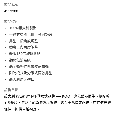
商品編號
信用卡分期付款
4113300
3 期 0 利率 每期
NT$1,966
21家銀行
商品特色
合作金庫商業銀行
第一商業銀行
超商取貨付款
100%義大利製造
華南商業銀行
彰化商業銀行
一體式德國卡爾．蔡司鏡片
LINE Pay
上海商業儲蓄銀行
台北富邦商業銀行
國泰世華商業銀行
兆豐國際商業銀行
鼻墊二段角度調整
Apple Pay
臺灣中小企業銀行
台中商業銀行
鏡腳三段角度調整
匯豐（台灣）商業銀行
華泰商業銀行
鏡腿180度旋轉收納
街口支付
聯邦商業銀行
遠東國際商業銀行
動態氣流系統
元大商業銀行
永豐商業銀行
悠遊付
高耐衝擊性聚碳酸酯構造
玉山商業銀行
星展（台灣）商業銀行
附跨橋式及分離式兩款鼻墊
台新國際商業銀行
中國信託商業銀行
Google Pay
台灣樂天信用卡公司
義大利原裝進口
全盈+PAY
銷售重點
大哥付你分期
義大利 KASK 旗下運動眼鏡品牌 ── KOO，專為競技而生。標配蔡
相關說明
司®鏡片，搭載主動導流通風系統，職業車隊指定配備，在任何光線
【大哥付你分期使用說明】
AFTEE先享後付
條件下提供卓越視野。
1.本服務由台灣大哥大提供，台灣大哥大用戶可立即使用無須另外申請。
2.付款方式選擇「大哥付你分期」，訂單成立後會自動跳轉到大哥付的交易
相關說明