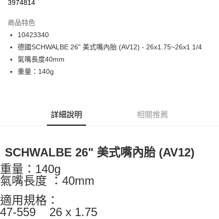
3974814
LINE Pay
商品特色
Apple Pay
10423340
德國SCHWALBE 26" 美式嘴內胎 (AV12) - 26x1.75~26x1 1/4
街口支付
氣嘴長度40mm
悠遊付
重量：140g
Google Pay
全盈+PAY
詳細說明
相關推薦
大哥付你分期
相關說明
【大哥付你分期使用說明】
SCHWALBE 26" 美式嘴內胎 (AV12)
AFTEE先享後付
1.本服務由台灣大哥大提供，台灣大哥大用戶可立即使用無須另外申請。
2.付款方式選擇「大哥付你分期」，訂單成立後會自動跳轉到大哥付的交易
相關說明
重量：140g
流程，驗證手機門號後，選擇欲分期的期數、繳款截止日，確認付款後即完
【關於「AFTEE先享後付」】
氣嘴長度 ：40mm
成交易。
ATM付款
AFTEE先享後付是「在收到商品之後才付款」的支付方式。 讓您購物簡單
3.實際核准額度、可分期數及費用金額請依後續交易確認頁面所載為準。
便利好安心！
適用規格：
4.訂單成立30分鐘內，如未前往確認交易或遇審核未通過，訂單將自動取
１．簡單：不需註冊會員、不需綁卡、不需儲值。
運送方式
消。如遇「轉專審核」未通過狀況，表示未達大哥付你分期系統評分，恕無
47-559 26 x 1.75
２．便利：只要手機號碼，簡訊認證，即可結帳。
法說明評估內容。