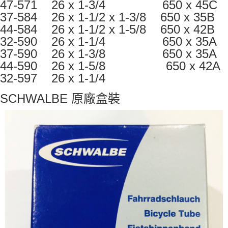
３．安心：先確認商品／服務後，再付款。
47-571 26 x 1-3/4 650 x 45C
全家取貨付款
【繳款方式說明】
37-584 26 x 1-1/2 x 1-3/8 650 x 35B
1.分期款項不併入電信帳單，「大哥付你分期」於每月結算日後寄送繳費提
每筆NT$60，滿NT$998(含以上)免運費
【「AFTEE先享後付」結帳流程】
醒簡訊。
44-584 26 x 1-1/2 x 1-5/8 650 x 42B
１．於結帳方式選擇「AFTEE先享後付」後，將跳轉至「AFTEE先享後付」
2.透過簡訊連結打開帳單後，可選擇「超商條碼／台灣大直營門市／銀行轉
全家純取貨
結帳頁面，進行簡訊認證並確認金額後，即可完成結帳。
32-590 26 x 1-1/4 650 x 35A
帳／街口支付／iPASS MONEY」等通路繳費。
２．訂單成立數日內，您將收到繳費通知簡訊。
37-590 26 x 1-3/8 650 x 35A
每筆NT$60，滿NT$998(含以上)免運費
３．收到繳費通知簡訊後14天內，點擊此簡訊中的連結，可透過四大超商／
【注意事項】
44-590 26 x 1-5/8 650 x 42A
ATM／網路銀行／等多元方式進行付款，方視為交易完成。
7-11取貨付款
1.本服務係由「台灣大哥大股份有限公司」（以下簡稱本公司）所提供，讓
※ 請注意：結帳手續完成當下不需立刻繳費，但若您需要取消訂單，請聯絡
32-597 26 x 1-1/4
用戶於交易時，得透過本服務購買商品或服務，並由商店將買賣／分期付款
每筆NT$60，滿NT$998(含以上)免運費
購買商品的店家。未經商家同意取消之訂單仍視為有效，需透過AFTEE先享
買賣價金債權讓與本公司後，依約使用本公司帳單繳交帳款。
後付繳納相關費用。
SCHWALBE 原廠盒裝
2.基於同意付款使用「大哥付你分期」之契約關係目的，商店將以您的個人
7-11純取貨
※ 交易是否成功請以「AFTEE先享後付 」之結帳頁面顯示為準，若有關於
資料（包含姓名、電話或地址）提供予台灣大哥大進項蒐集、處理及利用，
是否繳費成功／繳費後需取消欲退款等相關疑問，請聯繫「AFTEE先享後付
每筆NT$60，滿NT$998(含以上)免運費
由本公司與您本人進行分期帳單所需資料之確認、核對及更正。
客戶支援中心」
https://netprotections.freshdesk.com/support/home
3.完整用戶服務條款，請詳閱以下連結：
https://oppay.tw/userRule
宅配
【注意事項】
１．透過由恩沛科技股份有限公司提供之「AFTEE先享後付」服務完成之交
每筆NT$80，滿NT$1,300(含以上)免運費
易，需依本服務之必要範圍內提供個人資料，並將交易相關給付款項請求債
權轉讓予恩沛科技股份有限公司。
２．關於個人資料處理事宜，請瀏覽以下網址：
https://aftee.tw/terms/#terms3
３．未成年的使用者請事先徵得法定代理人或監護人之同意方可使用
「AFTEE先享後付」，若未經同意申辦者引起之損失，本公司不負相關責
任。
４．使用「AFTEE先享後付」時，將依據個別帳號之用戶狀況，依本公司即