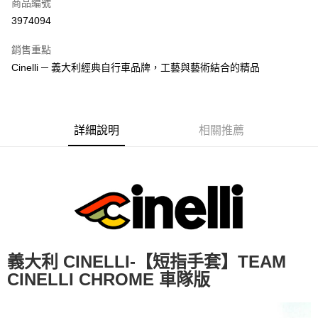
商品編號
超商取貨付款
3974094
LINE Pay
銷售重點
Apple Pay
Cinelli ─ 義大利經典自行車品牌，工藝與藝術結合的精品
街口支付
悠遊付
詳細說明
相關推薦
Google Pay
全盈+PAY
大哥付你分期
相關說明
【大哥付你分期使用說明】
AFTEE先享後付
1.本服務由台灣大哥大提供，台灣大哥大用戶可立即使用無須另外申請。
2.付款方式選擇「大哥付你分期」，訂單成立後會自動跳轉到大哥付的交易
相關說明
義大利 CINELLI-【短指手套】TEAM
流程，驗證手機門號後，選擇欲分期的期數、繳款截止日，確認付款後即完
【關於「AFTEE先享後付」】
CINELLI CHROME 車隊版
成交易。
ATM付款
AFTEE先享後付是「在收到商品之後才付款」的支付方式。 讓您購物簡單
3.實際核准額度、可分期數及費用金額請依後續交易確認頁面所載為準。
便利好安心！
4.訂單成立30分鐘內，如未前往確認交易或遇審核未通過，訂單將自動取
１．簡單：不需註冊會員、不需綁卡、不需儲值。