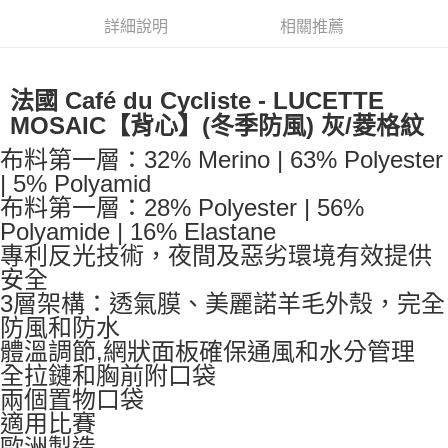
【關於「AFTEE先享後付」】
成交易。
ATM付款
AFTEE先享後付是「在收到商品之後才付款」的支付方式。 讓您購物簡單
詳細說明
相關推薦
3.實際核准額度、可分期數及費用金額請依後續交易確認頁面所載為準。
便利好安心！
4.訂單成立30分鐘內，如未前往確認交易或遇審核未通過，訂單將自動取
１．簡單：不需註冊會員、不需綁卡、不需儲值。
運送方式
消。如遇「轉專審核」未通過狀況，表示未達大哥付你分期系統評分，恕無
２．便利：只要手機號碼，簡訊認證，即可結帳。
法說明評估內容。
法國 Café du Cycliste - LUCETTE
３．安心：先確認商品／服務後，再付款。
全家取貨付款
【繳款方式說明】
MOSAIC【背心】(冬季防風) 灰/菱格紋
1.分期款項不併入電信帳單，「大哥付你分期」於每月結算日後寄送繳費提
每筆NT$60，滿NT$998(含以上)免運費
【「AFTEE先享後付」結帳流程】
醒簡訊。
１．於結帳方式選擇「AFTEE先享後付」後，將跳轉至「AFTEE先享後付」
布料第一層：32% Merino | 63% Polyester
2.透過簡訊連結打開帳單後，可選擇「超商條碼／台灣大直營門市／銀行轉
全家純取貨
結帳頁面，進行簡訊認證並確認金額後，即可完成結帳。
| 5% Polyamid
帳／街口支付／iPASS MONEY」等通路繳費。
２．訂單成立數日內，您將收到繳費通知簡訊。
每筆NT$60，滿NT$998(含以上)免運費
布料第一層：28% Polyester | 56%
３．收到繳費通知簡訊後14天內，點擊此簡訊中的連結，可透過四大超商／
【注意事項】
ATM／網路銀行／等多元方式進行付款，方視為交易完成。
Polyamide | 16% Elastane
7-11取貨付款
1.本服務係由「台灣大哥大股份有限公司」（以下簡稱本公司）所提供，讓
※ 請注意：結帳手續完成當下不需立刻繳費，但若您需要取消訂單，請聯絡
專利反光技術，夜間及惡劣環境有效提供
用戶於交易時，得透過本服務購買商品或服務，並由商店將買賣／分期付款
每筆NT$60，滿NT$998(含以上)免運費
購買商品的店家。未經商家同意取消之訂單仍視為有效，需透過AFTEE先享
買賣價金債權讓與本公司後，依約使用本公司帳單繳交帳款。
安全
後付繳納相關費用。
2.基於同意付款使用「大哥付你分期」之契約關係目的，商店將以您的個人
7-11純取貨
※ 交易是否成功請以「AFTEE先享後付 」之結帳頁面顯示為準，若有關於
3層架構：透氣膜、美麗諾羊毛外殼，完全
資料（包含姓名、電話或地址）提供予台灣大哥大進項蒐集、處理及利用，
是否繳費成功／繳費後需取消欲退款等相關疑問，請聯繫「AFTEE先享後付
防風和防水
每筆NT$60，滿NT$998(含以上)免運費
由本公司與您本人進行分期帳單所需資料之確認、核對及更正。
客戶支援中心」
https://netprotections.freshdesk.com/support/home
3.完整用戶服務條款，請詳閱以下連結：
https://oppay.tw/userRule
體溫調節,網狀面板確保通風和水分管理
宅配
【注意事項】
全拉鏈和胸前附口袋
１．透過由恩沛科技股份有限公司提供之「AFTEE先享後付」服務完成之交
每筆NT$80，滿NT$1,300(含以上)免運費
兩個置物口袋
易，需依本服務之必要範圍內提供個人資料，並將交易相關給付款項請求債
適用比賽
權轉讓予恩沛科技股份有限公司。
海外配送（運費貨到付款）
查看運費
２．關於個人資料處理事宜，請瀏覽以下網址：
歐洲製造