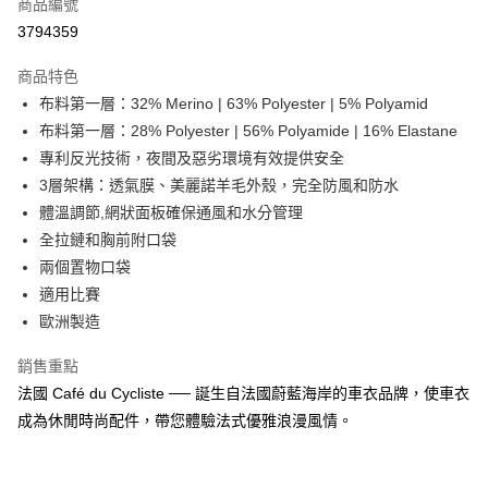
商品編號
信用卡分期付款
3794359
3 期 0 利率 每期
NT$2,520
21家銀行
商品特色
合作金庫商業銀行
第一商業銀行
超商取貨付款
布料第一層：32% Merino | 63% Polyester | 5% Polyamid
華南商業銀行
彰化商業銀行
布料第一層：28% Polyester | 56% Polyamide | 16% Elastane
LINE Pay
上海商業儲蓄銀行
台北富邦商業銀行
國泰世華商業銀行
兆豐國際商業銀行
專利反光技術，夜間及惡劣環境有效提供安全
Apple Pay
臺灣中小企業銀行
台中商業銀行
3層架構：透氣膜、美麗諾羊毛外殼，完全防風和防水
匯豐（台灣）商業銀行
華泰商業銀行
體溫調節,網狀面板確保通風和水分管理
街口支付
聯邦商業銀行
遠東國際商業銀行
全拉鏈和胸前附口袋
元大商業銀行
永豐商業銀行
悠遊付
兩個置物口袋
玉山商業銀行
星展（台灣）商業銀行
適用比賽
台新國際商業銀行
中國信託商業銀行
Google Pay
台灣樂天信用卡公司
歐洲製造
全盈+PAY
銷售重點
大哥付你分期
法國 Café du Cycliste ── 誕生自法國蔚藍海岸的車衣品牌，使車衣
相關說明
成為休閒時尚配件，帶您體驗法式優雅浪漫風情。
【大哥付你分期使用說明】
AFTEE先享後付
1.本服務由台灣大哥大提供，台灣大哥大用戶可立即使用無須另外申請。
2.付款方式選擇「大哥付你分期」，訂單成立後會自動跳轉到大哥付的交易
相關說明
流程，驗證手機門號後，選擇欲分期的期數、繳款截止日，確認付款後即完