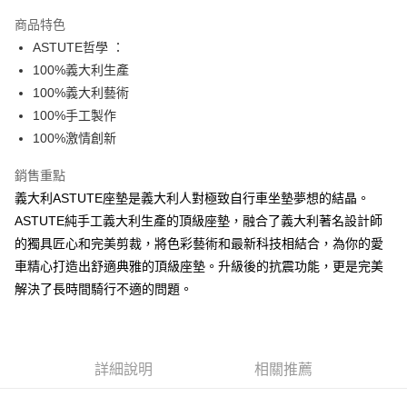
3 期 0 利率 每期
NT$966
21家銀行
商品特色
合作金庫商業銀行
第一商業銀行
超商取貨付款
ASTUTE哲學 ：
華南商業銀行
彰化商業銀行
100%義大利生產
LINE Pay
上海商業儲蓄銀行
台北富邦商業銀行
國泰世華商業銀行
兆豐國際商業銀行
100%義大利藝術
Apple Pay
臺灣中小企業銀行
台中商業銀行
100%手工製作
匯豐（台灣）商業銀行
華泰商業銀行
100%激情創新
街口支付
聯邦商業銀行
遠東國際商業銀行
元大商業銀行
永豐商業銀行
悠遊付
銷售重點
玉山商業銀行
星展（台灣）商業銀行
義大利ASTUTE座墊是義大利人對極致自行車坐墊夢想的結晶。
台新國際商業銀行
中國信託商業銀行
Google Pay
ASTUTE純手工義大利生產的頂級座墊，融合了義大利著名設計師
台灣樂天信用卡公司
全盈+PAY
的獨具匠心和完美剪裁，將色彩藝術和最新科技相結合，為你的愛
車精心打造出舒適典雅的頂級座墊。升級後的抗震功能，更是完美
大哥付你分期
解決了長時間騎行不適的問題。
相關說明
【大哥付你分期使用說明】
AFTEE先享後付
1.本服務由台灣大哥大提供，台灣大哥大用戶可立即使用無須另外申請。
2.付款方式選擇「大哥付你分期」，訂單成立後會自動跳轉到大哥付的交易
相關說明
流程，驗證手機門號後，選擇欲分期的期數、繳款截止日，確認付款後即完
詳細說明
相關推薦
【關於「AFTEE先享後付」】
成交易。
ATM付款
AFTEE先享後付是「在收到商品之後才付款」的支付方式。 讓您購物簡單
3.實際核准額度、可分期數及費用金額請依後續交易確認頁面所載為準。
便利好安心！