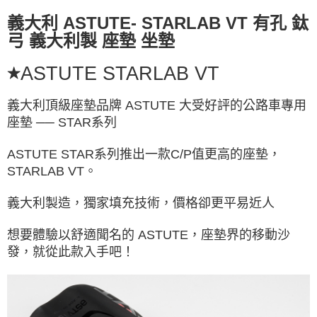
4.訂單成立30分鐘內，如未前往確認交易或遇審核未通過，訂單將自動取
１．簡單：不需註冊會員、不需綁卡、不需儲值。
義大利 ASTUTE- STARLAB VT 有孔 鈦
運送方式
消。如遇「轉專審核」未通過狀況，表示未達大哥付你分期系統評分，恕無
２．便利：只要手機號碼，簡訊認證，即可結帳。
法說明評估內容。
弓 義大利製 座墊 坐墊
３．安心：先確認商品／服務後，再付款。
全家取貨付款
【繳款方式說明】
1.分期款項不併入電信帳單，「大哥付你分期」於每月結算日後寄送繳費提
每筆NT$60，滿NT$998(含以上)免運費
【「AFTEE先享後付」結帳流程】
ASTUTE STARLAB VT
醒簡訊。
★
１．於結帳方式選擇「AFTEE先享後付」後，將跳轉至「AFTEE先享後付」
2.透過簡訊連結打開帳單後，可選擇「超商條碼／台灣大直營門市／銀行轉
全家純取貨
結帳頁面，進行簡訊認證並確認金額後，即可完成結帳。
帳／街口支付／iPASS MONEY」等通路繳費。
２．訂單成立數日內，您將收到繳費通知簡訊。
義大利頂級座墊品牌 ASTUTE 大受好評的公路車專用
每筆NT$60，滿NT$998(含以上)免運費
３．收到繳費通知簡訊後14天內，點擊此簡訊中的連結，可透過四大超商／
座墊 ── STAR系列
【注意事項】
ATM／網路銀行／等多元方式進行付款，方視為交易完成。
7-11取貨付款
1.本服務係由「台灣大哥大股份有限公司」（以下簡稱本公司）所提供，讓
※ 請注意：結帳手續完成當下不需立刻繳費，但若您需要取消訂單，請聯絡
用戶於交易時，得透過本服務購買商品或服務，並由商店將買賣／分期付款
每筆NT$60，滿NT$998(含以上)免運費
ASTUTE STAR系列推出一款C/P值更高的座墊，
購買商品的店家。未經商家同意取消之訂單仍視為有效，需透過AFTEE先享
買賣價金債權讓與本公司後，依約使用本公司帳單繳交帳款。
後付繳納相關費用。
STARLAB VT。
2.基於同意付款使用「大哥付你分期」之契約關係目的，商店將以您的個人
7-11純取貨
※ 交易是否成功請以「AFTEE先享後付 」之結帳頁面顯示為準，若有關於
資料（包含姓名、電話或地址）提供予台灣大哥大進項蒐集、處理及利用，
是否繳費成功／繳費後需取消欲退款等相關疑問，請聯繫「AFTEE先享後付
每筆NT$60，滿NT$998(含以上)免運費
由本公司與您本人進行分期帳單所需資料之確認、核對及更正。
義大利製造，獨家填充技術，價格卻更平易近人
客戶支援中心」
https://netprotections.freshdesk.com/support/home
3.完整用戶服務條款，請詳閱以下連結：
https://oppay.tw/userRule
宅配
【注意事項】
想要體驗以舒適聞名的 ASTUTE，座墊界的移動沙
１．透過由恩沛科技股份有限公司提供之「AFTEE先享後付」服務完成之交
每筆NT$80，滿NT$1,300(含以上)免運費
發，就從此款入手吧！
易，需依本服務之必要範圍內提供個人資料，並將交易相關給付款項請求債
權轉讓予恩沛科技股份有限公司。
海外配送（運費貨到付款）
查看運費
２．關於個人資料處理事宜，請瀏覽以下網址：
https://aftee.tw/terms/#terms3
３．未成年的使用者請事先徵得法定代理人或監護人之同意方可使用