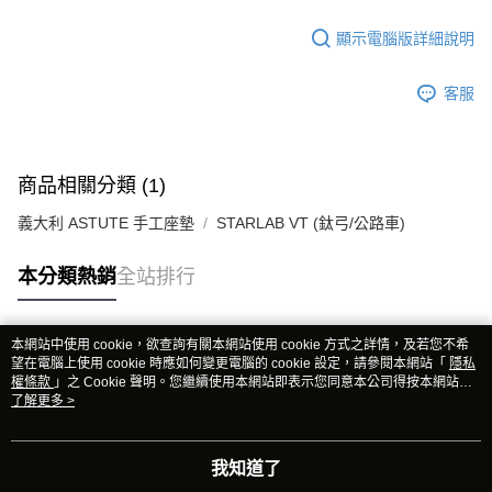
顯示電腦版詳細說明
客服
商品相關分類 (1)
義大利 ASTUTE 手工座墊
STARLAB VT (鈦弓/公路車)
本分類熱銷
全站排行
本網站中使用 cookie，欲查詢有關本網站使用 cookie 方式之詳情，及若您不希
熱門標籤
望在電腦上使用 cookie 時應如何變更電腦的 cookie 設定，請參閱本網站「
隱私
權條款
」之 Cookie 聲明。您繼續使用本網站即表示您同意本公司得按本網站使
用條款之 Cookie 聲明使用 cookie。
了解更多 >
我知道了