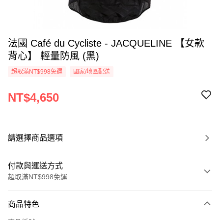
法國 Café du Cycliste - JACQUELINE 【女款
背心】 輕量防風 (黑)
超取滿NT$998免運
國家/地區配送
NT$4,650
請選擇商品選項
付款與運送方式
超取滿NT$998免運
付款方式
商品特色
信用卡一次付款