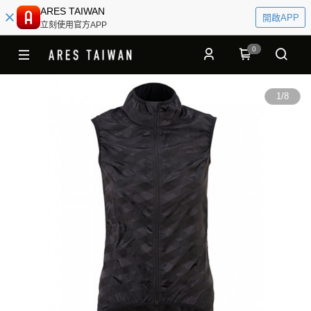
ARES TAIWAN
開啟APP
立刻使用官方APP
0
1
/
8