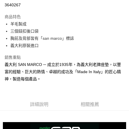
信用卡分期付款
3640267
3 期 0 利率 每期
NT$740
21家銀行
商品特色
合作金庫商業銀行
第一商業銀行
超商取貨付款
羊毛製成
華南商業銀行
彰化商業銀行
三個鈕扣後口袋
LINE Pay
上海商業儲蓄銀行
台北富邦商業銀行
國泰世華商業銀行
兆豐國際商業銀行
胸前及背部皆有「san marco」標誌
Apple Pay
臺灣中小企業銀行
台中商業銀行
義大利原裝進口
匯豐（台灣）商業銀行
華泰商業銀行
街口支付
聯邦商業銀行
遠東國際商業銀行
銷售重點
元大商業銀行
永豐商業銀行
悠遊付
義大利 SAN MARCO ─ 成立於1935年，為義大利老牌座墊，以豐
玉山商業銀行
星展（台灣）商業銀行
富的經驗、巨大的熱情、卓越的成功及「Made In Italy」的匠心精
台新國際商業銀行
中國信託商業銀行
Google Pay
神，製造每個產品。
台灣樂天信用卡公司
全盈+PAY
大哥付你分期
相關說明
詳細說明
相關推薦
【大哥付你分期使用說明】
AFTEE先享後付
1.本服務由台灣大哥大提供，台灣大哥大用戶可立即使用無須另外申請。
2.付款方式選擇「大哥付你分期」，訂單成立後會自動跳轉到大哥付的交易
相關說明
流程，驗證手機門號後，選擇欲分期的期數、繳款截止日，確認付款後即完
【關於「AFTEE先享後付」】