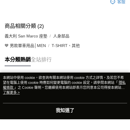
客服
商品相關分類 (2)
義大利 San Marco 座墊
人身部品
💙 男款單車用品│MEN
T-SHIRT、其他
本分類熱銷
全站排行
本網站中使用 cookie，欲查詢有關本網站使用 cookie 方式之詳情，及若您不希
熱門標籤
望在電腦上使用 cookie 時應如何變更電腦的 cookie 設定，請參閱本網站「
隱私
權條款
」之 Cookie 聲明。您繼續使用本網站即表示您同意本公司得按本網站使
用條款之 Cookie 聲明使用 cookie。
了解更多 >
我知道了