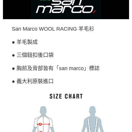
成交易。
ATM付款
AFTEE先享後付是「在收到商品之後才付款」的支付方式。 讓您購物簡單
3.實際核准額度、可分期數及費用金額請依後續交易確認頁面所載為準。
便利好安心！
4.訂單成立30分鐘內，如未前往確認交易或遇審核未通過，訂單將自動取
１．簡單：不需註冊會員、不需綁卡、不需儲值。
運送方式
消。如遇「轉專審核」未通過狀況，表示未達大哥付你分期系統評分，恕無
２．便利：只要手機號碼，簡訊認證，即可結帳。
法說明評估內容。
３．安心：先確認商品／服務後，再付款。
全家取貨付款
【繳款方式說明】
San Marco WOOL RACING 羊毛衫
1.分期款項不併入電信帳單，「大哥付你分期」於每月結算日後寄送繳費提
每筆NT$60，滿NT$998(含以上)免運費
【「AFTEE先享後付」結帳流程】
醒簡訊。
１．於結帳方式選擇「AFTEE先享後付」後，將跳轉至「AFTEE先享後付」
● 羊毛製成
2.透過簡訊連結打開帳單後，可選擇「超商條碼／台灣大直營門市／銀行轉
全家純取貨
結帳頁面，進行簡訊認證並確認金額後，即可完成結帳。
帳／街口支付／iPASS MONEY」等通路繳費。
２．訂單成立數日內，您將收到繳費通知簡訊。
每筆NT$60，滿NT$998(含以上)免運費
● 三個鈕扣後口袋
３．收到繳費通知簡訊後14天內，點擊此簡訊中的連結，可透過四大超商／
【注意事項】
ATM／網路銀行／等多元方式進行付款，方視為交易完成。
7-11取貨付款
1.本服務係由「台灣大哥大股份有限公司」（以下簡稱本公司）所提供，讓
※ 請注意：結帳手續完成當下不需立刻繳費，但若您需要取消訂單，請聯絡
● 胸前及背部皆有「san marco」標誌
用戶於交易時，得透過本服務購買商品或服務，並由商店將買賣／分期付款
每筆NT$60，滿NT$998(含以上)免運費
購買商品的店家。未經商家同意取消之訂單仍視為有效，需透過AFTEE先享
買賣價金債權讓與本公司後，依約使用本公司帳單繳交帳款。
後付繳納相關費用。
● 義大利原裝進口
2.基於同意付款使用「大哥付你分期」之契約關係目的，商店將以您的個人
7-11純取貨
※ 交易是否成功請以「AFTEE先享後付 」之結帳頁面顯示為準，若有關於
資料（包含姓名、電話或地址）提供予台灣大哥大進項蒐集、處理及利用，
是否繳費成功／繳費後需取消欲退款等相關疑問，請聯繫「AFTEE先享後付
每筆NT$60，滿NT$998(含以上)免運費
由本公司與您本人進行分期帳單所需資料之確認、核對及更正。
客戶支援中心」
https://netprotections.freshdesk.com/support/home
3.完整用戶服務條款，請詳閱以下連結：
https://oppay.tw/userRule
宅配
【注意事項】
１．透過由恩沛科技股份有限公司提供之「AFTEE先享後付」服務完成之交
每筆NT$80，滿NT$1,300(含以上)免運費
易，需依本服務之必要範圍內提供個人資料，並將交易相關給付款項請求債
權轉讓予恩沛科技股份有限公司。
海外配送（運費貨到付款）
查看運費
２．關於個人資料處理事宜，請瀏覽以下網址：
https://aftee.tw/terms/#terms3