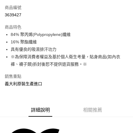
信用卡一次付款
商品編號
超商取貨付款
3639427
LINE Pay
商品特色
Apple Pay
84% 聚丙烯(Polypropylene)纖維
16% 聚酯纖維
街口支付
具有優良的吸濕排汗功力
悠遊付
※為保障消費者權益及基於個人衛生考量，貼身商品(如內衣
褲、襪子類)拆封後恕不提供退貨服務。※
Google Pay
銷售重點
全盈+PAY
義大利原裝生產進口
大哥付你分期
相關說明
【大哥付你分期使用說明】
AFTEE先享後付
1.本服務由台灣大哥大提供，台灣大哥大用戶可立即使用無須另外申請。
詳細說明
相關推薦
2.付款方式選擇「大哥付你分期」，訂單成立後會自動跳轉到大哥付的交易
相關說明
流程，驗證手機門號後，選擇欲分期的期數、繳款截止日，確認付款後即完
【關於「AFTEE先享後付」】
成交易。
ATM付款
AFTEE先享後付是「在收到商品之後才付款」的支付方式。 讓您購物簡單
3.實際核准額度、可分期數及費用金額請依後續交易確認頁面所載為準。
便利好安心！