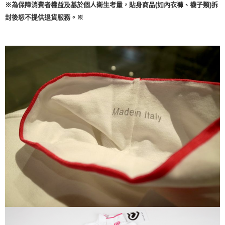
※為保障消費者權益及基於個人衛生考量，貼身商品(如內衣褲、襪子類)拆
任。
４．使用「AFTEE先享後付」時，將依據個別帳號之用戶狀況，依本公司即
封後恕不提供退貨服務。※
時審查核予不同之上限額度；若仍有額度不足之情形，本公司將視審查結果
請求用戶進行身份認證。
５．嚴禁一人註冊多個帳號或使用他人資訊註冊。若發現惡意使用之情形，
恩沛科技股份有限公司將有權停止該用戶之使用額度並採取法律行動。