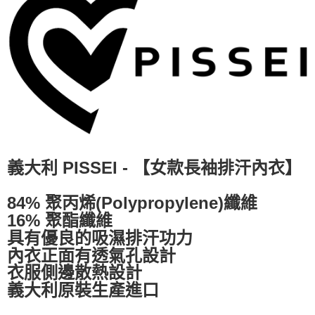
4.訂單成立30分鐘內，如未前往確認交易或遇審核未通過，訂單將自動取
１．簡單：不需註冊會員、不需綁卡、不需儲值。
運送方式
消。如遇「轉專審核」未通過狀況，表示未達大哥付你分期系統評分，恕無
２．便利：只要手機號碼，簡訊認證，即可結帳。
法說明評估內容。
３．安心：先確認商品／服務後，再付款。
全家取貨付款
【繳款方式說明】
1.分期款項不併入電信帳單，「大哥付你分期」於每月結算日後寄送繳費提
每筆NT$60，滿NT$998(含以上)免運費
【「AFTEE先享後付」結帳流程】
醒簡訊。
１．於結帳方式選擇「AFTEE先享後付」後，將跳轉至「AFTEE先享後付」
2.透過簡訊連結打開帳單後，可選擇「超商條碼／台灣大直營門市／銀行轉
全家純取貨
結帳頁面，進行簡訊認證並確認金額後，即可完成結帳。
帳／街口支付／iPASS MONEY」等通路繳費。
２．訂單成立數日內，您將收到繳費通知簡訊。
每筆NT$60，滿NT$998(含以上)免運費
３．收到繳費通知簡訊後14天內，點擊此簡訊中的連結，可透過四大超商／
【注意事項】
ATM／網路銀行／等多元方式進行付款，方視為交易完成。
7-11取貨付款
1.本服務係由「台灣大哥大股份有限公司」（以下簡稱本公司）所提供，讓
※ 請注意：結帳手續完成當下不需立刻繳費，但若您需要取消訂單，請聯絡
用戶於交易時，得透過本服務購買商品或服務，並由商店將買賣／分期付款
每筆NT$60，滿NT$998(含以上)免運費
購買商品的店家。未經商家同意取消之訂單仍視為有效，需透過AFTEE先享
買賣價金債權讓與本公司後，依約使用本公司帳單繳交帳款。
後付繳納相關費用。
義大利 PISSEI - 【女款長袖排汗內衣】
2.基於同意付款使用「大哥付你分期」之契約關係目的，商店將以您的個人
7-11純取貨
※ 交易是否成功請以「AFTEE先享後付 」之結帳頁面顯示為準，若有關於
資料（包含姓名、電話或地址）提供予台灣大哥大進項蒐集、處理及利用，
是否繳費成功／繳費後需取消欲退款等相關疑問，請聯繫「AFTEE先享後付
每筆NT$60，滿NT$998(含以上)免運費
由本公司與您本人進行分期帳單所需資料之確認、核對及更正。
客戶支援中心」
https://netprotections.freshdesk.com/support/home
84% 聚丙烯(Polypropylene)纖維
3.完整用戶服務條款，請詳閱以下連結：
https://oppay.tw/userRule
16% 聚酯纖維
宅配
【注意事項】
具有優良的吸濕排汗功力
１．透過由恩沛科技股份有限公司提供之「AFTEE先享後付」服務完成之交
每筆NT$80，滿NT$1,300(含以上)免運費
易，需依本服務之必要範圍內提供個人資料，並將交易相關給付款項請求債
內衣正面有透氣孔設計
權轉讓予恩沛科技股份有限公司。
衣服側邊散熱設計
２．關於個人資料處理事宜，請瀏覽以下網址：
義大利原裝生產進口
https://aftee.tw/terms/#terms3
３．未成年的使用者請事先徵得法定代理人或監護人之同意方可使用
「AFTEE先享後付」，若未經同意申辦者引起之損失，本公司不負相關責