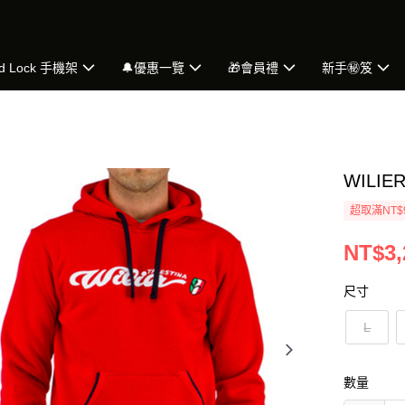
d Lock 手機架
🔔優惠一覽
🎁會員禮
新手㊙️笈
WILIE
超取滿NT$
NT$3,
尺寸
L
數量