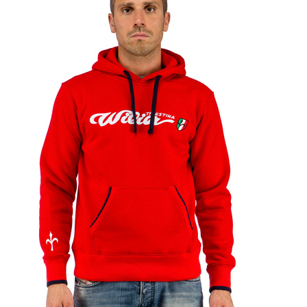
1.本服務
※ 請注意
7-11取貨
用戶於交
絡購買商品
款買賣價
先享後付
每筆NT$6
2.基於同
※ 交易是
資料（包
是否繳費成
7-11純取
用，由本
付客戶支
每筆NT$6
3.完整用
【注意事
宅配
１．透過由
交易，需
每筆NT$8
求債權轉
２．關於
海外配送
https://aft
３．未成
「AFTE
任。
４．使用「
即時審查
結果請求
５．嚴禁
形，恩沛
動。