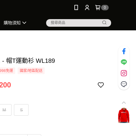
0
購物須知
R - 帽T運動衫 WL189
998免運
國家/地區配送
200
M
S