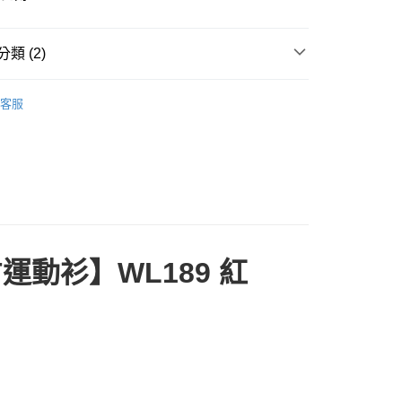
業銀行
永豐商業銀行
業銀行
星展（台灣）商業銀行
際商業銀行
中國信託商業銀行
y
類 (2)
天信用卡公司
ier 公路車
休閒服飾
客服
分期
車用品│MEN
T-SHIRT、其他
你分期使用說明】
享後付
由台灣大哥大提供，台灣大哥大用戶可立即使用無須另外申請。
式選擇「大哥付你分期」，訂單成立後會自動跳轉到大哥付的交易
證手機門號後，選擇欲分期的期數、繳款截止日，確認付款後即
FTEE先享後付」】
。
先享後付是「在收到商品之後才付款」的支付方式。 讓您購物簡單
准額度、可分期數及費用金額請依後續交易確認頁面所載為準。
心！
立30分鐘內，如未前往確認交易或遇審核未通過，訂單將自動取
：不需註冊會員、不需綁卡、不需儲值。
帽T運動衫】WL189 紅
「轉專審核」未通過狀況，表示未達大哥付你分期系統評分，恕
：只要手機號碼，簡訊認證，即可結帳。
評估內容。
：先確認商品／服務後，再付款。
式說明】
付款
項不併入電信帳單，「大哥付你分期」於每月結算日後寄送繳費提
EE先享後付」結帳流程】
0，滿NT$998(含以上)免運費
方式選擇「AFTEE先享後付」後，將跳轉至「AFTEE先享後
訊連結打開帳單後，可選擇「超商條碼／台灣大直營門市／銀行轉
頁面，進行簡訊認證並確認金額後，即可完成結帳。
付／iPASS MONEY」等通路繳費。
貨
成立數日內，您將收到繳費通知簡訊。
費通知簡訊後14天內，點擊此簡訊中的連結，可透過四大超商
0，滿NT$998(含以上)免運費
項】
網路銀行／等多元方式進行付款，方視為交易完成。