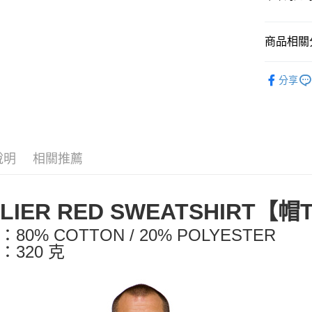
元大商
悠遊付
玉山商
台新國
Google Pa
商品相關分
台灣樂
全盈+PAY
義大利 Wil
分享
大哥付你
💙 男款單
相關說明
【大哥付
AFTEE先
1.本服務
2.付款方
相關說明
流程，驗
說明
相關推薦
【關於「A
ATM付款
完成交易
AFTEE
3.實際核
便利好安
4.訂單成
１．簡單
ILIER RED SWEATSHIRT【
消。如遇
２．便利
運送方式
無法說明
３．安心
80% COTTON / 20% POLYESTER
【繳款方
全家取貨
1.分期款
【「AFT
：320 克
醒簡訊。
每筆NT$6
１．於結帳
2.透過簡
付」結帳
帳／街口支
全家純取
２．訂單
３．收到繳
每筆NT$6
【注意事
／ATM／