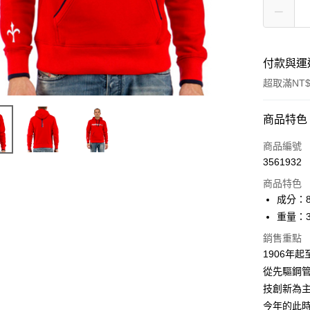
付款與運
超取滿NT$
付款方式
商品特色
信用卡一
商品編號
3561932
信用卡分
商品特色
3 期 
成分：80
合作金
重量：3
超商取貨
華南商
銷售重點
LINE Pay
上海商
1906年起至今
國泰世
Apple Pay
從先驅鋼
臺灣中
匯豐（
技創新為
街口支付
聯邦商
今年的此