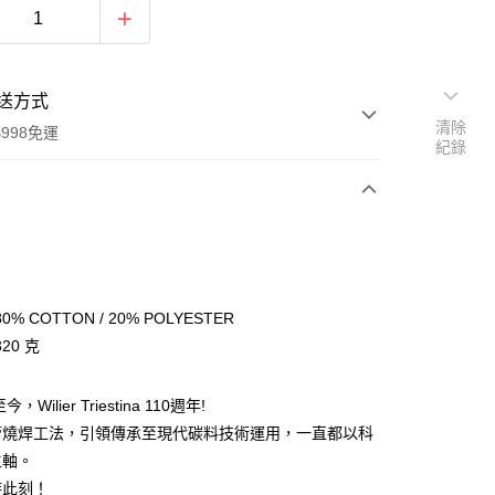
送方式
清除
998免運
紀錄
次付款
期付款
0 利率 每期
NT$1,066
21家銀行
% COTTON / 20% POLYESTER
庫商業銀行
第一商業銀行
20 克
付款
業銀行
彰化商業銀行
業儲蓄銀行
台北富邦商業銀行
，Wilier Triestina 110週年!
華商業銀行
兆豐國際商業銀行
管燒焊工法，引領傳承至現代碳料技術運用，一直都以科
小企業銀行
台中商業銀行
台灣）商業銀行
華泰商業銀行
主軸。
業銀行
遠東國際商業銀行
時此刻！