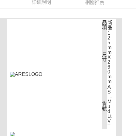
運送方式
消。如遇「轉專審核」未通過狀況，表示未達大哥付你分期系統評分，恕無
詳細說明
相關推薦
２．便利：只要手機號碼，簡訊認證，即可結帳。
法說明評估內容。
３．安心：先確認商品／服務後，再付款。
全家取貨付款
【繳款方式說明】
1.分期款項不併入電信帳單，「大哥付你分期」於每月結算日後寄送繳費提
每筆NT$60，滿NT$998(含以上)免運費
【「AFTEE先享後付」結帳流程】
醒簡訊。
品
新
１．於結帳方式選擇「AFTEE先享後付」後，將跳轉至「AFTEE先享後付」
項
品
2.透過簡訊連結打開帳單後，可選擇「超商條碼／台灣大直營門市／銀行轉
全家純取貨
結帳頁面，進行簡訊認證並確認金額後，即可完成結帳。
1
帳／街口支付／iPASS MONEY」等通路繳費。
２．訂單成立數日內，您將收到繳費通知簡訊。
2
每筆NT$60，滿NT$998(含以上)免運費
３．收到繳費通知簡訊後14天內，點擊此簡訊中的連結，可透過四大超商／
5
【注意事項】
ATM／網路銀行／等多元方式進行付款，方視為交易完成。
m
7-11取貨付款
1.本服務係由「台灣大哥大股份有限公司」（以下簡稱本公司）所提供，讓
※ 請注意：結帳手續完成當下不需立刻繳費，但若您需要取消訂單，請聯絡
m
尺
用戶於交易時，得透過本服務購買商品或服務，並由商店將買賣／分期付款
X
每筆NT$60，滿NT$998(含以上)免運費
購買商品的店家。未經商家同意取消之訂單仍視為有效，需透過AFTEE先享
寸
買賣價金債權讓與本公司後，依約使用本公司帳單繳交帳款。
2
後付繳納相關費用。
2.基於同意付款使用「大哥付你分期」之契約關係目的，商店將以您的個人
6
7-11純取貨
※ 交易是否成功請以「AFTEE先享後付 」之結帳頁面顯示為準，若有關於
資料（包含姓名、電話或地址）提供予台灣大哥大進項蒐集、處理及利用，
0
是否繳費成功／繳費後需取消欲退款等相關疑問，請聯繫「AFTEE先享後付
m
每筆NT$60，滿NT$998(含以上)免運費
由本公司與您本人進行分期帳單所需資料之確認、核對及更正。
客戶支援中心」
https://netprotections.freshdesk.com/support/home
m
3.完整用戶服務條款，請詳閱以下連結：
https://oppay.tw/userRule
A
宅配
【注意事項】
S
１．透過由恩沛科技股份有限公司提供之「AFTEE先享後付」服務完成之交
每筆NT$80，滿NT$1,300(含以上)免運費
T-
易，需依本服務之必要範圍內提供個人資料，並將交易相關給付款項請求債
M
貨
u
權轉讓予恩沛科技股份有限公司。
海外配送（運費貨到付款）
查看運費
號
d
２．關於個人資料處理事宜，請瀏覽以下網址：
Lt
https://aftee.tw/terms/#terms3
V
３．未成年的使用者請事先徵得法定代理人或監護人之同意方可使用
T
「AFTEE先享後付」，若未經同意申辦者引起之損失，本公司不負相關責
任。