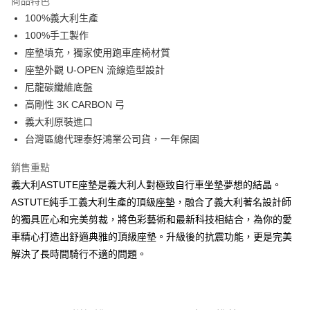
商品特色
合作金庫商業銀行
第一商業銀行
超商取貨付款
100%義大利生產
華南商業銀行
彰化商業銀行
100%手工製作
LINE Pay
上海商業儲蓄銀行
台北富邦商業銀行
國泰世華商業銀行
兆豐國際商業銀行
座墊填充，獨家使用跑車座椅材質
Apple Pay
臺灣中小企業銀行
台中商業銀行
座墊外觀 U-OPEN 流線造型設計
匯豐（台灣）商業銀行
華泰商業銀行
尼龍碳纖維底盤
街口支付
聯邦商業銀行
遠東國際商業銀行
高剛性 3K CARBON 弓
元大商業銀行
永豐商業銀行
悠遊付
義大利原裝進口
玉山商業銀行
星展（台灣）商業銀行
台灣區總代理泰好鴻業公司貨，一年保固
台新國際商業銀行
中國信託商業銀行
Google Pay
台灣樂天信用卡公司
全盈+PAY
銷售重點
義大利ASTUTE座墊是義大利人對極致自行車坐墊夢想的結晶。
大哥付你分期
ASTUTE純手工義大利生產的頂級座墊，融合了義大利著名設計師
相關說明
的獨具匠心和完美剪裁，將色彩藝術和最新科技相結合，為你的愛
【大哥付你分期使用說明】
AFTEE先享後付
車精心打造出舒適典雅的頂級座墊。升級後的抗震功能，更是完美
1.本服務由台灣大哥大提供，台灣大哥大用戶可立即使用無須另外申請。
2.付款方式選擇「大哥付你分期」，訂單成立後會自動跳轉到大哥付的交易
相關說明
解決了長時間騎行不適的問題。
流程，驗證手機門號後，選擇欲分期的期數、繳款截止日，確認付款後即完
【關於「AFTEE先享後付」】
成交易。
ATM付款
AFTEE先享後付是「在收到商品之後才付款」的支付方式。 讓您購物簡單
3.實際核准額度、可分期數及費用金額請依後續交易確認頁面所載為準。
便利好安心！
4.訂單成立30分鐘內，如未前往確認交易或遇審核未通過，訂單將自動取
１．簡單：不需註冊會員、不需綁卡、不需儲值。