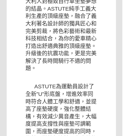
大利人對極致自行車坐墊夢想
的結晶。ASTUTE純手工義大
利生產的頂級座墊，融合了義
大利著名設計師的獨具匠心和
完美剪裁，將色彩藝術和最新
科技相結合，為你的愛車精心
打造出舒適典雅的頂級座墊。
升級後的抗震功能，更是完美
解決了長時間騎行不適的問
題。
ASTUTE為運動員設計了
全新”U”形底盤，增進效率同
時符合人體工學和舒適，並提
高了座墊硬度，強化整體結
構，有效減少異音產生，大幅
度提高支撐性與座墊可調範
圍，而座墊硬度提高的同時，