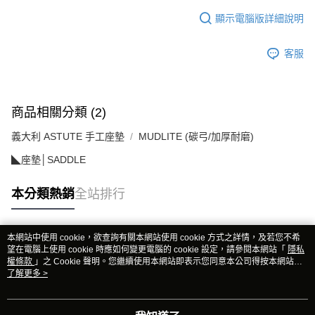
顯示電腦版詳細說明
客服
商品相關分類 (2)
義大利 ASTUTE 手工座墊
MUDLITE (碳弓/加厚耐磨)
◣座墊│SADDLE
本分類熱銷
全站排行
本網站中使用 cookie，欲查詢有關本網站使用 cookie 方式之詳情，及若您不希
熱門標籤
望在電腦上使用 cookie 時應如何變更電腦的 cookie 設定，請參閱本網站「
隱私
權條款
」之 Cookie 聲明。您繼續使用本網站即表示您同意本公司得按本網站使
用條款之 Cookie 聲明使用 cookie。
了解更多 >