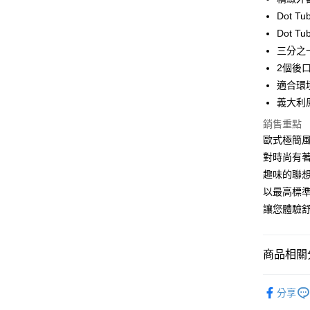
超商取貨
華南商
Dot 
LINE Pay
上海商
Dot 
國泰世
三分之
Apple Pay
臺灣中
2個後
匯豐（
街口支付
聯邦商
適合環境
元大商
悠遊付
義大利
玉山商
銷售重點
台新國
Google Pa
歐式極簡風
台灣樂
全盈+PAY
對時尚有
趣味的聯
大哥付你
以最高標
相關說明
讓您體驗
【大哥付
AFTEE先
1.本服務
2.付款方
相關說明
流程，驗
【關於「A
商品相關分
ATM付款
完成交易
AFTEE
3.實際核
便利好安
義大利 DO
4.訂單成
１．簡單
分享
消。如遇
２．便利
❤️ 女款單
運送方式
無法說明