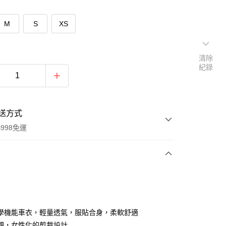
M
S
XS
清除
紀錄
送方式
998免運
次付款
期付款
0 利率 每期
NT$1,283
21家銀行
學機能車衣，輕量透氣，服貼合身，柔軟舒適
庫商業銀行
第一商業銀行
觀，女性化的剪裁設計