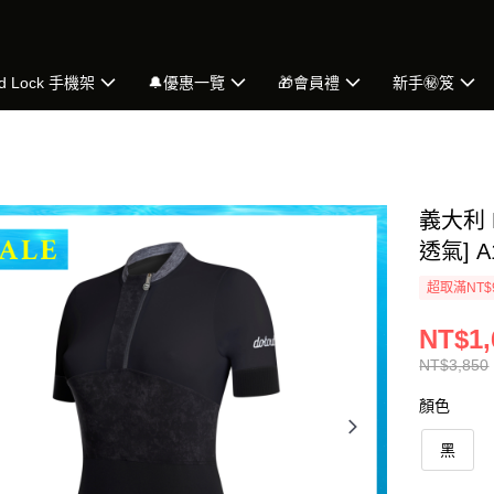
d Lock 手機架
🔔優惠一覽
🎁會員禮
新手㊙️笈
義大利 
透氣] A
超取滿NT$
NT$1,
NT$3,850
顏色
黑