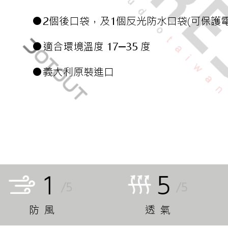
即時審查
結果請求
５．嚴禁
形，恩沛
動。