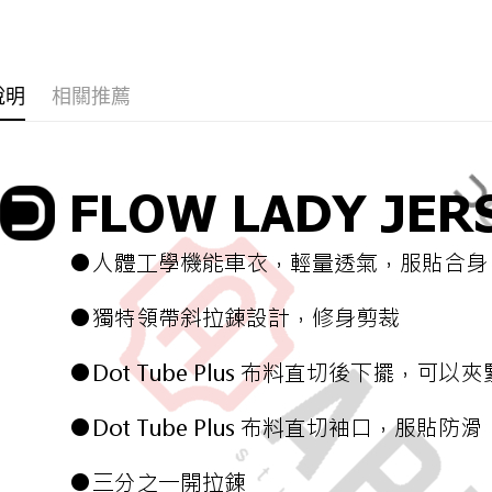
３．安心
【繳款方
🚩夏季車
全家取貨
1.分期款
【「AFT
醒簡訊。
每筆NT$6
１．於結帳
2.透過簡
付」結帳
說明
相關推薦
帳／街口支
全家純取
２．訂單
３．收到繳
每筆NT$6
【注意事
／ATM／
1.本服務
※ 請注意
7-11取貨
用戶於交
絡購買商品
款買賣價
先享後付
每筆NT$6
2.基於同
※ 交易是
資料（包
是否繳費成
7-11純取
用，由本
付客戶支
每筆NT$6
3.完整用
【注意事
宅配
１．透過由
交易，需
每筆NT$8
求債權轉
２．關於
海外配送
https://aft
３．未成
「AFTE
任。
４．使用「