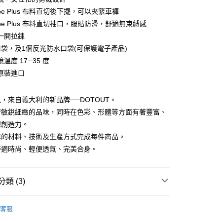
付款
業銀行
彰化商業銀行
Tube Plus 布料直切後下擺，可以夾緊車褲
業儲蓄銀行
台北富邦商業銀行
Tube Plus 布料直切袖口，服貼防滑，舒適無束縛感
華商業銀行
兆豐國際商業銀行
一開拉鍊
小企業銀行
台中商業銀行
口袋，及1個反光防水口袋(可保護電子產品)
台灣）商業銀行
華泰商業銀行
業銀行
遠東國際商業銀行
溫度 17─35 度
業銀行
永豐商業銀行
原裝進口
業銀行
星展（台灣）商業銀行
際商業銀行
中國信託商業銀行
y
，來自義大利的新品牌──DOTOUT。
天信用卡公司
著敏銳細緻的品味，同時在色彩、形體等方面有著豐富、
想創造力。
分期
準的材料、技術及生產方式完成每件商品。
舒適時尚、輕便透氣、完美合身。
你分期使用說明】
享後付
由台灣大哥大提供，台灣大哥大用戶可立即使用無須另外申請。
式選擇「大哥付你分期」，訂單成立後會自動跳轉到大哥付的交易
證手機門號後，選擇欲分期的期數、繳款截止日，確認付款後即
FTEE先享後付」】
類 (3)
。
先享後付是「在收到商品之後才付款」的支付方式。 讓您購物簡單
准額度、可分期數及費用金額請依後續交易確認頁面所載為準。
心！
TOUT 車衣
女款車衣
立30分鐘內，如未前往確認交易或遇審核未通過，訂單將自動取
：不需註冊會員、不需綁卡、不需儲值。
客服
「轉專審核」未通過狀況，表示未達大哥付你分期系統評分，恕
：只要手機號碼，簡訊認證，即可結帳。
車用品│WOMEN
車衣
評估內容。