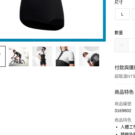
尺寸
L
數量
付款與運
超取滿NT$
付款方式
商品特色
信用卡一
商品編號
3169802
信用卡分
商品特色
3 期 
人體工
合作金
精緻外