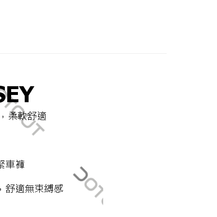
：先確認商品／服務後，再付款。
式說明】
衣褲＄９９０元起
義式自在簡約風
付款
項不併入電信帳單，「大哥付你分期」於每月結算日後寄送繳費提
EE先享後付」結帳流程】
0，滿NT$998(含以上)免運費
方式選擇「AFTEE先享後付」後，將跳轉至「AFTEE先享後
訊連結打開帳單後，可選擇「超商條碼／台灣大直營門市／銀行轉
頁面，進行簡訊認證並確認金額後，即可完成結帳。
付／iPASS MONEY」等通路繳費。
貨
成立數日內，您將收到繳費通知簡訊。
費通知簡訊後14天內，點擊此簡訊中的連結，可透過四大超商
0，滿NT$998(含以上)免運費
項】
網路銀行／等多元方式進行付款，方視為交易完成。
係由「台灣大哥大股份有限公司」（以下簡稱本公司）所提供，讓
：結帳手續完成當下不需立刻繳費，但若您需要取消訂單，請聯
付款
易時，得透過本服務購買商品或服務，並由商店將買賣／分期付
的店家。未經商家同意取消之訂單仍視為有效，需透過AFTEE
金債權讓與本公司後，依約使用本公司帳單繳交帳款。
繳納相關費用。
0，滿NT$998(含以上)免運費
意付款使用「大哥付你分期」之契約關係目的，商店將以您的個人
否成功請以「AFTEE先享後付 」之結帳頁面顯示為準，若有關於
含姓名、電話或地址）提供予台灣大哥大進項蒐集、處理及利
功／繳費後需取消欲退款等相關疑問，請聯繫「AFTEE先享後
貨
公司與您本人進行分期帳單所需資料之確認、核對及更正。
援中心」
https://netprotections.freshdesk.com/support/home
0，滿NT$998(含以上)免運費
戶服務條款，請詳閱以下連結：
https://oppay.tw/userRule
項】
恩沛科技股份有限公司提供之「AFTEE先享後付」服務完成之
依本服務之必要範圍內提供個人資料，並將交易相關給付款項請
0，滿NT$1,300(含以上)免運費
讓予恩沛科技股份有限公司。
個人資料處理事宜，請瀏覽以下網址：
（運費貨到付款）
查看運費
ee.tw/terms/#terms3
年的使用者請事先徵得法定代理人或監護人之同意方可使用
E先享後付」，若未經同意申辦者引起之損失，本公司不負相關責
AFTEE先享後付」時，將依據個別帳號之用戶狀況，依本公司