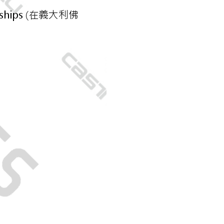
係由「台灣大哥大股份有限公司」（以下簡稱本公司）所提供，讓
：結帳手續完成當下不需立刻繳費，但若您需要取消訂單，請聯
付款
易時，得透過本服務購買商品或服務，並由商店將買賣／分期付
的店家。未經商家同意取消之訂單仍視為有效，需透過AFTEE
金債權讓與本公司後，依約使用本公司帳單繳交帳款。
繳納相關費用。
0，滿NT$998(含以上)免運費
意付款使用「大哥付你分期」之契約關係目的，商店將以您的個人
否成功請以「AFTEE先享後付 」之結帳頁面顯示為準，若有關於
含姓名、電話或地址）提供予台灣大哥大進項蒐集、處理及利
功／繳費後需取消欲退款等相關疑問，請聯繫「AFTEE先享後
貨
公司與您本人進行分期帳單所需資料之確認、核對及更正。
援中心」
https://netprotections.freshdesk.com/support/home
0，滿NT$998(含以上)免運費
戶服務條款，請詳閱以下連結：
https://oppay.tw/userRule
項】
恩沛科技股份有限公司提供之「AFTEE先享後付」服務完成之
依本服務之必要範圍內提供個人資料，並將交易相關給付款項請
0，滿NT$1,300(含以上)免運費
讓予恩沛科技股份有限公司。
個人資料處理事宜，請瀏覽以下網址：
（運費貨到付款）
查看運費
ee.tw/terms/#terms3
年的使用者請事先徵得法定代理人或監護人之同意方可使用
E先享後付」，若未經同意申辦者引起之損失，本公司不負相關責
AFTEE先享後付」時，將依據個別帳號之用戶狀況，依本公司
核予不同之上限額度；若仍有額度不足之情形，本公司將視審查
用戶進行身份認證。
一人註冊多個帳號或使用他人資訊註冊。若發現惡意使用之情
科技股份有限公司將有權停止該用戶之使用額度並採取法律行