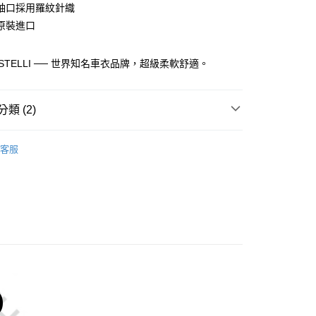
袖口採用羅紋針織
原裝進口
y
ASTELLI ── 世界知名車衣品牌，超級柔軟舒適。
分期
類 (2)
你分期使用說明】
享後付
由台灣大哥大提供，台灣大哥大用戶可立即使用無須另外申請。
telli 運動車衣
運動休閒服飾
式選擇「大哥付你分期」，訂單成立後會自動跳轉到大哥付的交易
客服
證手機門號後，選擇欲分期的期數、繳款截止日，確認付款後即
車用品│MEN
T-SHIRT、其他
FTEE先享後付」】
。
先享後付是「在收到商品之後才付款」的支付方式。 讓您購物簡單
准額度、可分期數及費用金額請依後續交易確認頁面所載為準。
心！
立30分鐘內，如未前往確認交易或遇審核未通過，訂單將自動取
：不需註冊會員、不需綁卡、不需儲值。
「轉專審核」未通過狀況，表示未達大哥付你分期系統評分，恕
：只要手機號碼，簡訊認證，即可結帳。
評估內容。
：先確認商品／服務後，再付款。
式說明】
付款
項不併入電信帳單，「大哥付你分期」於每月結算日後寄送繳費提
EE先享後付」結帳流程】
0，滿NT$998(含以上)免運費
方式選擇「AFTEE先享後付」後，將跳轉至「AFTEE先享後
訊連結打開帳單後，可選擇「超商條碼／台灣大直營門市／銀行轉
頁面，進行簡訊認證並確認金額後，即可完成結帳。
付／iPASS MONEY」等通路繳費。
貨
成立數日內，您將收到繳費通知簡訊。
費通知簡訊後14天內，點擊此簡訊中的連結，可透過四大超商
0，滿NT$998(含以上)免運費
項】
網路銀行／等多元方式進行付款，方視為交易完成。