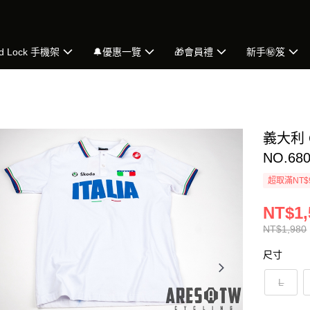
d Lock 手機架
🔔優惠一覽
🎁會員禮
新手㊙️笈
義大利 C
NO.68
超取滿NT$
NT$1,
NT$1,980
尺寸
L