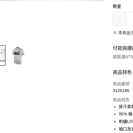
數量
※ 本商品
付款與運
超取滿NT$
付款方式
商品特色
信用卡一
商品編號
3126186
超商取貨
商品特色
LINE Pay
排汗柔
95% 
Apple Pay
刺繡LO
街口支付
袖口及