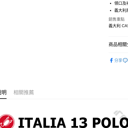
領口及
悠遊付
義大利
Google Pa
銷售重點
全盈+PAY
義大利 C
大哥付你
相關說明
商品相關分
【大哥付
AFTEE先
1.本服務
義大利 Cas
2.付款方
相關說明
分享
流程，驗
💙 男款單
【關於「A
ATM付款
完成交易
AFTEE
3.實際核
便利好安
4.訂單成
１．簡單
消。如遇
２．便利
運送方式
無法說明
３．安心
說明
相關推薦
【繳款方
全家取貨
1.分期款
【「AFT
醒簡訊。
每筆NT$6
１．於結帳
2.透過簡
付」結帳
帳／街口支
全家純取
２．訂單
３．收到繳
每筆NT$6
【注意事
／ATM／