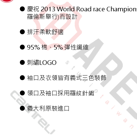
1.本服務
※ 請注意
7-11取貨
用戶於交
絡購買商品
款買賣價
先享後付
每筆NT$6
2.基於同
※ 交易是
資料（包
是否繳費成
7-11純取
用，由本
付客戶支
每筆NT$6
3.完整用
【注意事
宅配
１．透過由
交易，需
每筆NT$8
求債權轉
２．關於
海外配送
https://aft
３．未成
「AFTE
任。
４．使用「
即時審查
結果請求
５．嚴禁
形，恩沛
動。