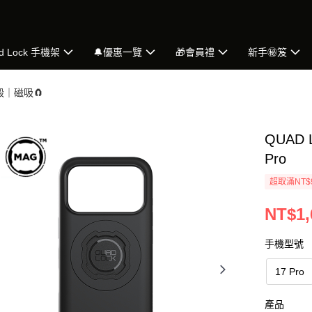
d Lock 手機架
🔔優惠一覽
🎁會員禮
新手㊙️笈
機殼｜磁吸🧲
QUAD 
Pro
超取滿NT$
NT$1,
手機型號
17 Pro
產品