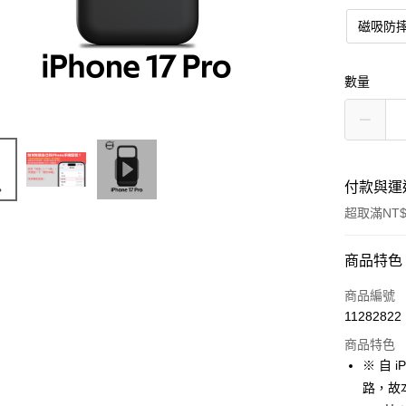
磁吸防
數量
付款與運
超取滿NT$
付款方式
商品特色
信用卡一
商品編號
11282822
超商取貨
商品特色
LINE Pay
※ 自 
路，故本
Apple Pay