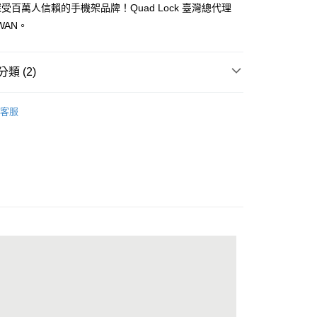
付／iPASS MONEY」等通路繳費。
貨
成立數日內，您將收到繳費通知簡訊。
受百萬人信賴的手機架品牌！Quad Lock 臺灣總代理
費通知簡訊後14天內，點擊此簡訊中的連結，可透過四大超商
0，滿NT$998(含以上)免運費
IWAN。
項】
網路銀行／等多元方式進行付款，方視為交易完成。
係由「台灣大哥大股份有限公司」（以下簡稱本公司）所提供，讓
：結帳手續完成當下不需立刻繳費，但若您需要取消訂單，請聯
付款
易時，得透過本服務購買商品或服務，並由商店將買賣／分期付
的店家。未經商家同意取消之訂單仍視為有效，需透過AFTEE
金債權讓與本公司後，依約使用本公司帳單繳交帳款。
繳納相關費用。
0，滿NT$998(含以上)免運費
類 (2)
意付款使用「大哥付你分期」之契約關係目的，商店將以您的個人
否成功請以「AFTEE先享後付 」之結帳頁面顯示為準，若有關於
含姓名、電話或地址）提供予台灣大哥大進項蒐集、處理及利
功／繳費後需取消欲退款等相關疑問，請聯繫「AFTEE先享後
貨
d Lock 全方位手機架
◎ IPHONE 手機殼｜磁吸🧲
公司與您本人進行分期帳單所需資料之確認、核對及更正。
援中心」
https://netprotections.freshdesk.com/support/home
客服
0，滿NT$998(含以上)免運費
戶服務條款，請詳閱以下連結：
https://oppay.tw/userRule
新品上市 🔥
項】
恩沛科技股份有限公司提供之「AFTEE先享後付」服務完成之
依本服務之必要範圍內提供個人資料，並將交易相關給付款項請
0，滿NT$1,300(含以上)免運費
讓予恩沛科技股份有限公司。
個人資料處理事宜，請瀏覽以下網址：
（運費貨到付款）
查看運費
ee.tw/terms/#terms3
年的使用者請事先徵得法定代理人或監護人之同意方可使用
E先享後付」，若未經同意申辦者引起之損失，本公司不負相關責
AFTEE先享後付」時，將依據個別帳號之用戶狀況，依本公司
核予不同之上限額度；若仍有額度不足之情形，本公司將視審查
用戶進行身份認證。
一人註冊多個帳號或使用他人資訊註冊。若發現惡意使用之情
科技股份有限公司將有權停止該用戶之使用額度並採取法律行