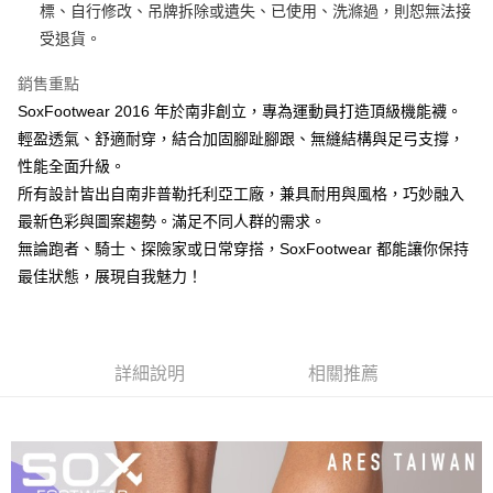
法說明評估內容。
標、自行修改、吊牌拆除或遺失、已使用、洗滌過，則恕無法接
３．安心：先確認商品／服務後，再付款。
全家取貨付款
【繳款方式說明】
受退貨。
1.分期款項不併入電信帳單，「大哥付你分期」於每月結算日後寄送繳費提
每筆NT$60，滿NT$998(含以上)免運費
【「AFTEE先享後付」結帳流程】
醒簡訊。
１．於結帳方式選擇「AFTEE先享後付」後，將跳轉至「AFTEE先享後付」
銷售重點
2.透過簡訊連結打開帳單後，可選擇「超商條碼／台灣大直營門市／銀行轉
全家純取貨
結帳頁面，進行簡訊認證並確認金額後，即可完成結帳。
帳／街口支付／iPASS MONEY」等通路繳費。
SoxFootwear 2016 年於南非創立，專為運動員打造頂級機能襪。
２．訂單成立數日內，您將收到繳費通知簡訊。
每筆NT$60，滿NT$998(含以上)免運費
３．收到繳費通知簡訊後14天內，點擊此簡訊中的連結，可透過四大超商／
輕盈透氣、舒適耐穿，結合加固腳趾腳跟、無縫結構與足弓支撐，
【注意事項】
ATM／網路銀行／等多元方式進行付款，方視為交易完成。
7-11取貨付款
性能全面升級。
1.本服務係由「台灣大哥大股份有限公司」（以下簡稱本公司）所提供，讓
※ 請注意：結帳手續完成當下不需立刻繳費，但若您需要取消訂單，請聯絡
用戶於交易時，得透過本服務購買商品或服務，並由商店將買賣／分期付款
每筆NT$60，滿NT$998(含以上)免運費
所有設計皆出自南非普勒托利亞工廠，兼具耐用與風格，巧妙融入
購買商品的店家。未經商家同意取消之訂單仍視為有效，需透過AFTEE先享
買賣價金債權讓與本公司後，依約使用本公司帳單繳交帳款。
後付繳納相關費用。
最新色彩與圖案趨勢。滿足不同人群的需求。
2.基於同意付款使用「大哥付你分期」之契約關係目的，商店將以您的個人
7-11純取貨
※ 交易是否成功請以「AFTEE先享後付 」之結帳頁面顯示為準，若有關於
資料（包含姓名、電話或地址）提供予台灣大哥大進項蒐集、處理及利用，
無論跑者、騎士、探險家或日常穿搭，SoxFootwear 都能讓你保持
是否繳費成功／繳費後需取消欲退款等相關疑問，請聯繫「AFTEE先享後付
每筆NT$60，滿NT$998(含以上)免運費
由本公司與您本人進行分期帳單所需資料之確認、核對及更正。
客戶支援中心」
https://netprotections.freshdesk.com/support/home
最佳狀態，展現自我魅力！
3.完整用戶服務條款，請詳閱以下連結：
https://oppay.tw/userRule
宅配
【注意事項】
１．透過由恩沛科技股份有限公司提供之「AFTEE先享後付」服務完成之交
每筆NT$80，滿NT$1,300(含以上)免運費
易，需依本服務之必要範圍內提供個人資料，並將交易相關給付款項請求債
權轉讓予恩沛科技股份有限公司。
詳細說明
相關推薦
海外配送（運費貨到付款）
查看運費
２．關於個人資料處理事宜，請瀏覽以下網址：
https://aftee.tw/terms/#terms3
３．未成年的使用者請事先徵得法定代理人或監護人之同意方可使用
「AFTEE先享後付」，若未經同意申辦者引起之損失，本公司不負相關責
任。
４．使用「AFTEE先享後付」時，將依據個別帳號之用戶狀況，依本公司即