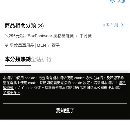
客服
商品相關分類 (3)
查看全部
＼296元起／SoxFootwear 風格機能襪
中筒襪
💙 男款單車用品│MEN
襪子
本分類熱銷
全站排行
本網站中使用 cookie，欲查詢有關本網站使用 cookie 方式之詳情，及若您不希
熱門標籤
望在電腦上使用 cookie 時應如何變更電腦的 cookie 設定，請參閱本網站「
隱私
權條款
」之 Cookie 聲明。您繼續使用本網站即表示您同意本公司得按本網站使
用條款之 Cookie 聲明使用 cookie。
了解更多 >
我知道了