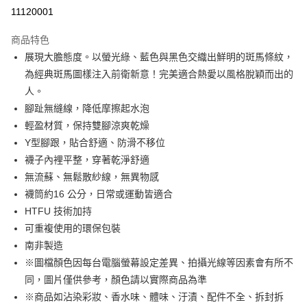
超商取貨付款
11120001
LINE Pay
商品特色
Apple Pay
展現大膽態度。以螢光綠、藍色與黑色交織出鮮明的斑馬條紋，
為經典斑馬圖樣注入前衛新意！完美適合熱愛以風格脫穎而出的
街口支付
人。
悠遊付
腳趾無縫線，降低摩擦起水泡
輕盈材質，保持雙腳涼爽乾燥
Google Pay
Y型腳跟，貼合舒適、防滑不移位
全盈+PAY
襪子內裡平整，穿著乾淨舒適
無流蘇、無鬆散紗線，無異物感
大哥付你分期
襪筒約16 公分，日常或運動皆適合
相關說明
HTFU 技術加持
【大哥付你分期使用說明】
AFTEE先享後付
1.本服務由台灣大哥大提供，台灣大哥大用戶可立即使用無須另外申請。
可重複使用的環保包裝
2.付款方式選擇「大哥付你分期」，訂單成立後會自動跳轉到大哥付的交易
相關說明
南非製造
流程，驗證手機門號後，選擇欲分期的期數、繳款截止日，確認付款後即完
【關於「AFTEE先享後付」】
成交易。
※圖檔顏色因每台電腦螢幕設定差異、拍攝光線等因素會有所不
ATM付款
AFTEE先享後付是「在收到商品之後才付款」的支付方式。 讓您購物簡單
3.實際核准額度、可分期數及費用金額請依後續交易確認頁面所載為準。
同，圖片僅供參考，顏色請以實際商品為準
便利好安心！
4.訂單成立30分鐘內，如未前往確認交易或遇審核未通過，訂單將自動取
１．簡單：不需註冊會員、不需綁卡、不需儲值。
※商品如沾染彩妝、香水味、體味、汙漬、配件不全、拆封拆
運送方式
消。如遇「轉專審核」未通過狀況，表示未達大哥付你分期系統評分，恕無
２．便利：只要手機號碼，簡訊認證，即可結帳。