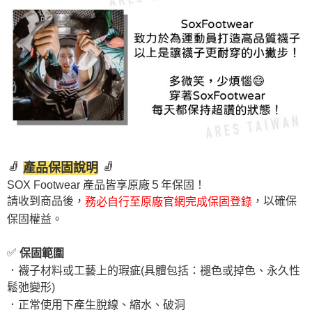
🧦
🧦
產品保固說明
SOX Footwear 產品皆享原廠５年保固！
請收到商品後，
，以確保
務必自行至原廠官網完成保固登錄
保固權益。
✅
保固範圍
．襪子材料或工藝上的瑕疵(具體包括：褪色或掉色、永久性
鬆弛變形)
．正常使用下產生脫線、縮水、破洞