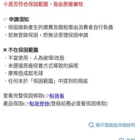
※是否符合保固範圍，皆由原廠審核
✅
申請須知
．保固換新產生的運費及關稅需由消費者自行負擔
．若無登錄保固，恕無法受理保固申請
❌
不在保固範圍
．不當使用、人為破壞/改造
．未遵循原廠保養方式導致的損壞
．摩擦造成起毛球
．任何未於「保固範圍」中提到的瑕疵
查看完整保固條款👉
點我看
產品保固👉
(登錄前務必查看保固條款)
點我登錄
顯示電腦版詳細說明