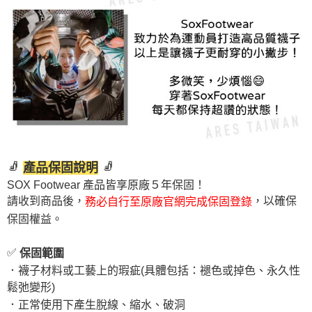
🧦
🧦
產品保固說明
SOX Footwear 產品皆享原廠５年保固！
請收到商品後，
，以確保
務必自行至原廠官網完成保固登錄
保固權益。
✅
保固範圍
．襪子材料或工藝上的瑕疵(具體包括：褪色或掉色、永久性
鬆弛變形)
．正常使用下產生脫線、縮水、破洞