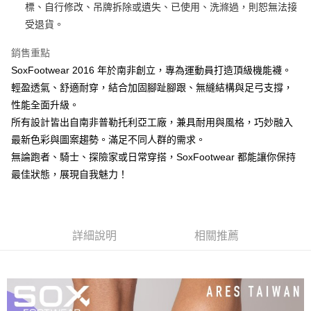
法說明評估內容。
標、自行修改、吊牌拆除或遺失、已使用、洗滌過，則恕無法接
３．安心：先確認商品／服務後，再付款。
全家取貨付款
【繳款方式說明】
受退貨。
1.分期款項不併入電信帳單，「大哥付你分期」於每月結算日後寄送繳費提
每筆NT$60，滿NT$998(含以上)免運費
【「AFTEE先享後付」結帳流程】
醒簡訊。
１．於結帳方式選擇「AFTEE先享後付」後，將跳轉至「AFTEE先享後付」
銷售重點
2.透過簡訊連結打開帳單後，可選擇「超商條碼／台灣大直營門市／銀行轉
全家純取貨
結帳頁面，進行簡訊認證並確認金額後，即可完成結帳。
帳／街口支付／iPASS MONEY」等通路繳費。
SoxFootwear 2016 年於南非創立，專為運動員打造頂級機能襪。
２．訂單成立數日內，您將收到繳費通知簡訊。
每筆NT$60，滿NT$998(含以上)免運費
３．收到繳費通知簡訊後14天內，點擊此簡訊中的連結，可透過四大超商／
輕盈透氣、舒適耐穿，結合加固腳趾腳跟、無縫結構與足弓支撐，
【注意事項】
ATM／網路銀行／等多元方式進行付款，方視為交易完成。
7-11取貨付款
性能全面升級。
1.本服務係由「台灣大哥大股份有限公司」（以下簡稱本公司）所提供，讓
※ 請注意：結帳手續完成當下不需立刻繳費，但若您需要取消訂單，請聯絡
用戶於交易時，得透過本服務購買商品或服務，並由商店將買賣／分期付款
每筆NT$60，滿NT$998(含以上)免運費
所有設計皆出自南非普勒托利亞工廠，兼具耐用與風格，巧妙融入
購買商品的店家。未經商家同意取消之訂單仍視為有效，需透過AFTEE先享
買賣價金債權讓與本公司後，依約使用本公司帳單繳交帳款。
後付繳納相關費用。
最新色彩與圖案趨勢。滿足不同人群的需求。
2.基於同意付款使用「大哥付你分期」之契約關係目的，商店將以您的個人
7-11純取貨
※ 交易是否成功請以「AFTEE先享後付 」之結帳頁面顯示為準，若有關於
資料（包含姓名、電話或地址）提供予台灣大哥大進項蒐集、處理及利用，
無論跑者、騎士、探險家或日常穿搭，SoxFootwear 都能讓你保持
是否繳費成功／繳費後需取消欲退款等相關疑問，請聯繫「AFTEE先享後付
每筆NT$60，滿NT$998(含以上)免運費
由本公司與您本人進行分期帳單所需資料之確認、核對及更正。
客戶支援中心」
https://netprotections.freshdesk.com/support/home
最佳狀態，展現自我魅力！
3.完整用戶服務條款，請詳閱以下連結：
https://oppay.tw/userRule
宅配
【注意事項】
１．透過由恩沛科技股份有限公司提供之「AFTEE先享後付」服務完成之交
每筆NT$80，滿NT$1,300(含以上)免運費
易，需依本服務之必要範圍內提供個人資料，並將交易相關給付款項請求債
權轉讓予恩沛科技股份有限公司。
詳細說明
相關推薦
海外配送（運費貨到付款）
查看運費
２．關於個人資料處理事宜，請瀏覽以下網址：
https://aftee.tw/terms/#terms3
３．未成年的使用者請事先徵得法定代理人或監護人之同意方可使用
「AFTEE先享後付」，若未經同意申辦者引起之損失，本公司不負相關責
任。
４．使用「AFTEE先享後付」時，將依據個別帳號之用戶狀況，依本公司即