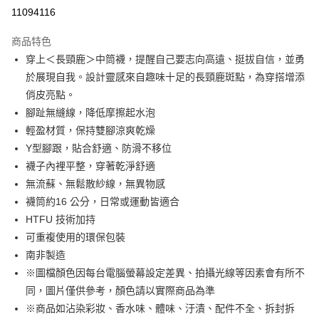
超商取貨付款
11094116
LINE Pay
商品特色
Apple Pay
穿上＜長頸鹿＞中筒襪，提醒自己要志向高遠、挺拔自信，並勇
於展現自我。設計靈感來自趣味十足的長頸鹿斑點，為穿搭增添
街口支付
俏皮亮點。
悠遊付
腳趾無縫線，降低摩擦起水泡
輕盈材質，保持雙腳涼爽乾燥
Google Pay
Y型腳跟，貼合舒適、防滑不移位
全盈+PAY
襪子內裡平整，穿著乾淨舒適
無流蘇、無鬆散紗線，無異物感
大哥付你分期
襪筒約16 公分，日常或運動皆適合
相關說明
HTFU 技術加持
【大哥付你分期使用說明】
AFTEE先享後付
1.本服務由台灣大哥大提供，台灣大哥大用戶可立即使用無須另外申請。
可重複使用的環保包裝
2.付款方式選擇「大哥付你分期」，訂單成立後會自動跳轉到大哥付的交易
相關說明
南非製造
流程，驗證手機門號後，選擇欲分期的期數、繳款截止日，確認付款後即完
【關於「AFTEE先享後付」】
成交易。
※圖檔顏色因每台電腦螢幕設定差異、拍攝光線等因素會有所不
ATM付款
AFTEE先享後付是「在收到商品之後才付款」的支付方式。 讓您購物簡單
3.實際核准額度、可分期數及費用金額請依後續交易確認頁面所載為準。
同，圖片僅供參考，顏色請以實際商品為準
便利好安心！
4.訂單成立30分鐘內，如未前往確認交易或遇審核未通過，訂單將自動取
１．簡單：不需註冊會員、不需綁卡、不需儲值。
※商品如沾染彩妝、香水味、體味、汙漬、配件不全、拆封拆
運送方式
消。如遇「轉專審核」未通過狀況，表示未達大哥付你分期系統評分，恕無
２．便利：只要手機號碼，簡訊認證，即可結帳。