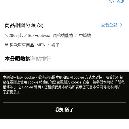
客服
商品相關分類 (3)
查看全部
＼296元起／SoxFootwear 風格機能襪
中筒襪
💙 男款單車用品│MEN
襪子
本分類熱銷
全站排行
本網站中使用 cookie，欲查詢有關本網站使用 cookie 方式之詳情，及若您不希
熱門標籤
望在電腦上使用 cookie 時應如何變更電腦的 cookie 設定，請參閱本網站「
隱私
權條款
」之 Cookie 聲明。您繼續使用本網站即表示您同意本公司得按本網站使
用條款之 Cookie 聲明使用 cookie。
了解更多 >
我知道了