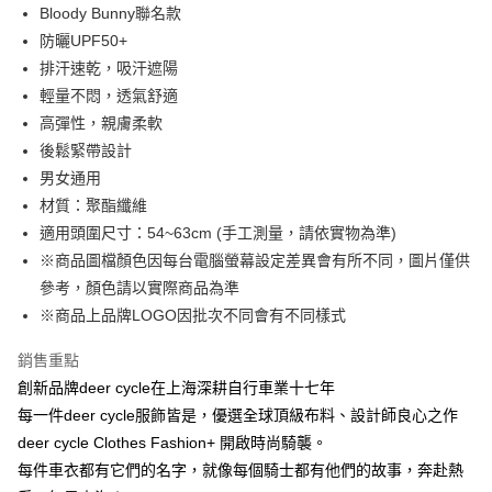
Apple Pay
Bloody Bunny聯名款
防曬UPF50+
街口支付
排汗速乾，吸汗遮陽
悠遊付
輕量不悶，透氣舒適
高彈性，親膚柔軟
Google Pay
後鬆緊帶設計
全盈+PAY
男女通用
材質：聚酯纖維
大哥付你分期
適用頭圍尺寸：54~63cm (手工測量，請依實物為準)
相關說明
※商品圖檔顏色因每台電腦螢幕設定差異會有所不同，圖片僅供
【大哥付你分期使用說明】
AFTEE先享後付
1.本服務由台灣大哥大提供，台灣大哥大用戶可立即使用無須另外申請。
參考，顏色請以實際商品為準
2.付款方式選擇「大哥付你分期」，訂單成立後會自動跳轉到大哥付的交易
相關說明
※商品上品牌LOGO因批次不同會有不同樣式
流程，驗證手機門號後，選擇欲分期的期數、繳款截止日，確認付款後即完
【關於「AFTEE先享後付」】
成交易。
ATM付款
AFTEE先享後付是「在收到商品之後才付款」的支付方式。 讓您購物簡單
銷售重點
3.實際核准額度、可分期數及費用金額請依後續交易確認頁面所載為準。
便利好安心！
4.訂單成立30分鐘內，如未前往確認交易或遇審核未通過，訂單將自動取
創新品牌deer cycle在上海深耕自行車業十七年
１．簡單：不需註冊會員、不需綁卡、不需儲值。
運送方式
消。如遇「轉專審核」未通過狀況，表示未達大哥付你分期系統評分，恕無
２．便利：只要手機號碼，簡訊認證，即可結帳。
每一件deer cycle服飾皆是，優選全球頂級布料、設計師良心之作
法說明評估內容。
３．安心：先確認商品／服務後，再付款。
全家取貨付款
【繳款方式說明】
deer cycle Clothes Fashion+ 開啟時尚騎襲。
1.分期款項不併入電信帳單，「大哥付你分期」於每月結算日後寄送繳費提
每筆NT$60，滿NT$998(含以上)免運費
每件車衣都有它們的名字，就像每個騎士都有他們的故事，奔赴熱
【「AFTEE先享後付」結帳流程】
醒簡訊。
１．於結帳方式選擇「AFTEE先享後付」後，將跳轉至「AFTEE先享後付」