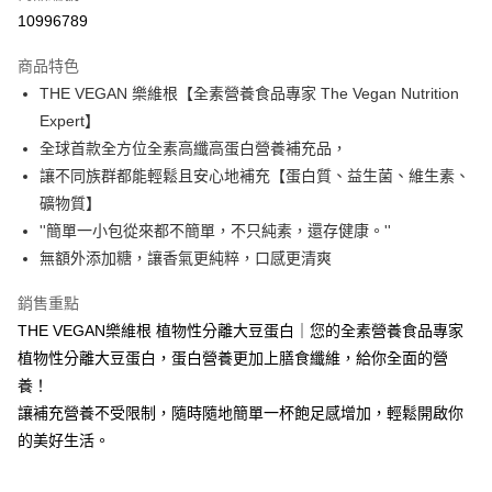
信用卡分期付款
10996789
3 期 0 利率 每期
NT$11
21家銀行
商品特色
合作金庫商業銀行
第一商業銀行
超商取貨付款
THE VEGAN 樂維根【全素營養食品專家 The Vegan Nutrition
華南商業銀行
彰化商業銀行
Expert】
LINE Pay
上海商業儲蓄銀行
台北富邦商業銀行
國泰世華商業銀行
兆豐國際商業銀行
全球首款全方位全素高纖高蛋白營養補充品，
Apple Pay
臺灣中小企業銀行
台中商業銀行
讓不同族群都能輕鬆且安心地補充【蛋白質、益生菌、維生素、
匯豐（台灣）商業銀行
華泰商業銀行
礦物質】
街口支付
聯邦商業銀行
遠東國際商業銀行
''簡單一小包從來都不簡單，不只純素，還存健康。''
元大商業銀行
永豐商業銀行
悠遊付
無額外添加糖，讓香氣更純粹，口感更清爽
玉山商業銀行
星展（台灣）商業銀行
台新國際商業銀行
中國信託商業銀行
Google Pay
銷售重點
台灣樂天信用卡公司
全盈+PAY
THE VEGAN樂維根 植物性分離大豆蛋白｜您的全素營養食品專家
植物性分離大豆蛋白，蛋白營養更加上膳食纖維，給你全面的營
大哥付你分期
養！
相關說明
讓補充營養不受限制，隨時隨地簡單一杯飽足感增加，輕鬆開啟你
【大哥付你分期使用說明】
AFTEE先享後付
的美好生活。
1.本服務由台灣大哥大提供，台灣大哥大用戶可立即使用無須另外申請。
2.付款方式選擇「大哥付你分期」，訂單成立後會自動跳轉到大哥付的交易
相關說明
流程，驗證手機門號後，選擇欲分期的期數、繳款截止日，確認付款後即完
【關於「AFTEE先享後付」】