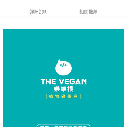
成交易。
ATM付款
AFTEE先享後付是「在收到商品之後才付款」的支付方式。 讓您購物簡單
3.實際核准額度、可分期數及費用金額請依後續交易確認頁面所載為準。
便利好安心！
詳細說明
相關推薦
4.訂單成立30分鐘內，如未前往確認交易或遇審核未通過，訂單將自動取
１．簡單：不需註冊會員、不需綁卡、不需儲值。
運送方式
消。如遇「轉專審核」未通過狀況，表示未達大哥付你分期系統評分，恕無
２．便利：只要手機號碼，簡訊認證，即可結帳。
法說明評估內容。
３．安心：先確認商品／服務後，再付款。
全家取貨付款
【繳款方式說明】
1.分期款項不併入電信帳單，「大哥付你分期」於每月結算日後寄送繳費提
每筆NT$60，滿NT$998(含以上)免運費
【「AFTEE先享後付」結帳流程】
醒簡訊。
１．於結帳方式選擇「AFTEE先享後付」後，將跳轉至「AFTEE先享後付」
2.透過簡訊連結打開帳單後，可選擇「超商條碼／台灣大直營門市／銀行轉
全家純取貨
結帳頁面，進行簡訊認證並確認金額後，即可完成結帳。
帳／街口支付／iPASS MONEY」等通路繳費。
２．訂單成立數日內，您將收到繳費通知簡訊。
每筆NT$60，滿NT$998(含以上)免運費
３．收到繳費通知簡訊後14天內，點擊此簡訊中的連結，可透過四大超商／
【注意事項】
ATM／網路銀行／等多元方式進行付款，方視為交易完成。
7-11取貨付款
1.本服務係由「台灣大哥大股份有限公司」（以下簡稱本公司）所提供，讓
※ 請注意：結帳手續完成當下不需立刻繳費，但若您需要取消訂單，請聯絡
用戶於交易時，得透過本服務購買商品或服務，並由商店將買賣／分期付款
每筆NT$60，滿NT$998(含以上)免運費
購買商品的店家。未經商家同意取消之訂單仍視為有效，需透過AFTEE先享
買賣價金債權讓與本公司後，依約使用本公司帳單繳交帳款。
後付繳納相關費用。
2.基於同意付款使用「大哥付你分期」之契約關係目的，商店將以您的個人
7-11純取貨
※ 交易是否成功請以「AFTEE先享後付 」之結帳頁面顯示為準，若有關於
資料（包含姓名、電話或地址）提供予台灣大哥大進項蒐集、處理及利用，
是否繳費成功／繳費後需取消欲退款等相關疑問，請聯繫「AFTEE先享後付
每筆NT$60，滿NT$998(含以上)免運費
由本公司與您本人進行分期帳單所需資料之確認、核對及更正。
客戶支援中心」
https://netprotections.freshdesk.com/support/home
3.完整用戶服務條款，請詳閱以下連結：
https://oppay.tw/userRule
宅配
【注意事項】
１．透過由恩沛科技股份有限公司提供之「AFTEE先享後付」服務完成之交
每筆NT$80，滿NT$1,300(含以上)免運費
易，需依本服務之必要範圍內提供個人資料，並將交易相關給付款項請求債
權轉讓予恩沛科技股份有限公司。
海外配送（運費貨到付款）
查看運費
２．關於個人資料處理事宜，請瀏覽以下網址：
https://aftee.tw/terms/#terms3