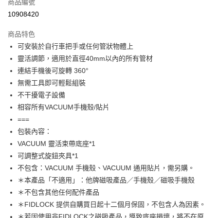
商品編號
信用卡分期付款
10908420
3 期 0 利率 每期
NT$406
21家銀行
商品特色
合作金庫商業銀行
第一商業銀行
超商取貨付款
可安裝於自行車把手或任何管狀物體上
華南商業銀行
彰化商業銀行
靈活調節，適用於直徑40mm以內的所有管材
LINE Pay
上海商業儲蓄銀行
台北富邦商業銀行
國泰世華商業銀行
兆豐國際商業銀行
連結手機後可旋轉 360°
Apple Pay
臺灣中小企業銀行
台中商業銀行
無需工具即可輕鬆組裝
匯豐（台灣）商業銀行
華泰商業銀行
不干擾電子設備
街口支付
聯邦商業銀行
遠東國際商業銀行
相容所有VACUUM手機殼/貼片
元大商業銀行
永豐商業銀行
悠遊付
===
玉山商業銀行
星展（台灣）商業銀行
包裝內容：
台新國際商業銀行
中國信託商業銀行
Google Pay
台灣樂天信用卡公司
VACUUM 靈活束帶底座*1
全盈+PAY
可調整式旋鈕夾具*1
大哥付你分期
不包含：VACUUM 手機殼、VACUUM 通用貼片，需另購。
相關說明
＊本產品「不適用」：他牌磁吸產品／手機殼／磁吸手機殼
【大哥付你分期使用說明】
＊不包含其他任何配件產品
AFTEE先享後付
1.本服務由台灣大哥大提供，台灣大哥大用戶可立即使用無須另外申請。
＊FIDLOCK 提供自購買日起十二個月保固，不包含人為因素。
2.付款方式選擇「大哥付你分期」，訂單成立後會自動跳轉到大哥付的交易
相關說明
＊若因使用非FIDLOCK之磁吸產品，導致底座損壞，將不在原
流程，驗證手機門號後，選擇欲分期的期數、繳款截止日，確認付款後即完