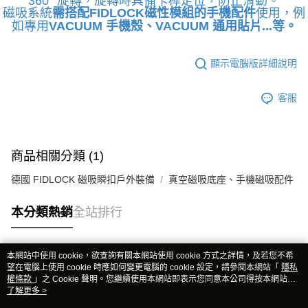
360° 旋轉，旋轉時具備卡榫定位，防止滑動。
磁吸系統
需搭配
FIDLOCK
磁性模組的手機配件
使用，例
如專用
VACUUM 手機殼、VACUUM 通用貼片...等。
顯示電腦版詳細說明
客服
商品相關分類 (1)
德國 FIDLOCK 磁吸瞬扣戶外裝備
真空磁吸底座、手機磁吸配件
本分類熱銷
全站排行
本網站中使用 cookie，欲查詢有關本網站使用 cookie 方式之詳情，及若您不希
熱門標籤
望在電腦上使用 cookie 時應如何變更電腦的 cookie 設定，請參閱本網站「
隱私
權條款
」之 Cookie 聲明。您繼續使用本網站即表示您同意本公司得按本網站使
用條款之 Cookie 聲明使用 cookie。
了解更多 >