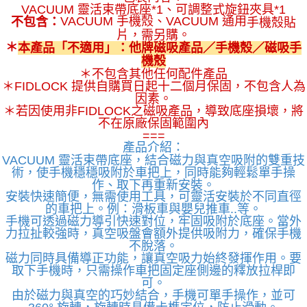
VACUUM 靈活束帶底座*1、
可調整式旋鈕夾具*1
VACUUM 手機殼、VACUUM 通用
手機殼
貼
不包含：
片，需另購。
＊
本產品「不適用」：他牌磁吸產品／手機殼／磁吸手
機殼
＊不包含其他任何配件產品
＊FIDLOCK 提供自購買日起十二個月保固，不包含人為
因素。
＊若因使用非FIDLOCK之磁吸產品，導致底座損壞，將
不在原廠保固範圍內
===
產品介紹：
VACUUM 靈活束帶底座，
結合磁力與真空吸附的雙重技
術，使手機穩穩吸附於車把上，同時能夠輕鬆單手操
作、取下再重新安裝。
安裝快速簡便，無需使用工具，可靈活安裝於不同直徑
的車把上。例：滑板車與嬰兒推車..等。
手機可透過磁力導引快速對位，牢固吸附於底座。當外
力拉扯較強時，真空吸盤會額外提供吸附力，確保手機
不脫落。
磁力同時具備導正功能，讓真空吸力始終發揮作用。要
取下手機時，只需操作車把固定座側邊的釋放拉桿即
可。
由於磁力與真空的巧妙結合，手機可單手操作，並可