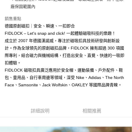
【關於「AFTEE先享後付」】
成交易。
ATM付款
廠保固範圍內
AFTEE先享後付是「在收到商品之後才付款」的支付方式。 讓您購物簡單
3.實際核准額度、可分期數及費用金額請依後續交易確認頁面所載為準。
便利好安心！
4.訂單成立30分鐘內，如未前往確認交易或遇審核未通過，訂單將自動取
１．簡單：不需註冊會員、不需綁卡、不需儲值。
銷售重點
運送方式
消。如遇「轉專審核」未通過狀況，表示未達大哥付你分期系統評分，恕無
２．便利：只要手機號碼，簡訊認證，即可結帳。
德國原創磁扣｜安全、瞬速、一扣即合
法說明評估內容。
３．安心：先確認商品／服務後，再付款。
全家取貨付款
【繳款方式說明】
FIDLOCK – Let's snap and click! 一起體驗磁吸科技的樂趣！
1.分期款項不併入電信帳單，「大哥付你分期」於每月結算日後寄送繳費提
每筆NT$60，滿NT$998(含以上)免運費
【「AFTEE先享後付」結帳流程】
成立於 2007 年德國漢諾威，專注於磁吸扣具技術研發與創新設
醒簡訊。
１．於結帳方式選擇「AFTEE先享後付」後，將跳轉至「AFTEE先享後付」
2.透過簡訊連結打開帳單後，可選擇「超商條碼／台灣大直營門市／銀行轉
計。作為全球領先的原創磁扣品牌，FIDLOCK 擁有超過 300 項國
全家純取貨
結帳頁面，進行簡訊認證並確認金額後，即可完成結帳。
帳／街口支付／iPASS MONEY」等通路繳費。
２．訂單成立數日內，您將收到繳費通知簡訊。
際專利，結合磁力與機械結構，打造出安全、直覺、快速的一吸即
每筆NT$60，滿NT$998(含以上)免運費
３．收到繳費通知簡訊後14天內，點擊此簡訊中的連結，可透過四大超商／
扣體驗。
【注意事項】
ATM／網路銀行／等多元方式進行付款，方視為交易完成。
7-11取貨付款
1.本服務係由「台灣大哥大股份有限公司」（以下簡稱本公司）所提供，讓
FIDLOCK 磁吸扣具廣泛應用於安全帽、運動裝備、戶外配件、鞋
※ 請注意：結帳手續完成當下不需立刻繳費，但若您需要取消訂單，請聯絡
用戶於交易時，得透過本服務購買商品或服務，並由商店將買賣／分期付款
每筆NT$60，滿NT$998(含以上)免運費
購買商品的店家。未經商家同意取消之訂單仍視為有效，需透過AFTEE先享
包、童用品、自行車周邊等領域，深受 Nike、Adidas、The North
買賣價金債權讓與本公司後，依約使用本公司帳單繳交帳款。
後付繳納相關費用。
2.基於同意付款使用「大哥付你分期」之契約關係目的，商店將以您的個人
Face、Samsonite、Jack Wolfskin、OAKLEY 等國際品牌青睞。
7-11純取貨
※ 交易是否成功請以「AFTEE先享後付 」之結帳頁面顯示為準，若有關於
資料（包含姓名、電話或地址）提供予台灣大哥大進項蒐集、處理及利用，
是否繳費成功／繳費後需取消欲退款等相關疑問，請聯繫「AFTEE先享後付
每筆NT$60，滿NT$998(含以上)免運費
由本公司與您本人進行分期帳單所需資料之確認、核對及更正。
客戶支援中心」
https://netprotections.freshdesk.com/support/home
3.完整用戶服務條款，請詳閱以下連結：
https://oppay.tw/userRule
宅配
【注意事項】
詳細說明
相關推薦
１．透過由恩沛科技股份有限公司提供之「AFTEE先享後付」服務完成之交
每筆NT$80，滿NT$1,300(含以上)免運費
易，需依本服務之必要範圍內提供個人資料，並將交易相關給付款項請求債
權轉讓予恩沛科技股份有限公司。
海外配送（運費貨到付款）
查看運費
２．關於個人資料處理事宜，請瀏覽以下網址：