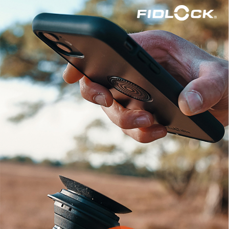
https://aftee.tw/terms/#terms3
３．未成年的使用者請事先徵得法定代理人或監護人之同意方可使用
「AFTEE先享後付」，若未經同意申辦者引起之損失，本公司不負相關責
任。
４．使用「AFTEE先享後付」時，將依據個別帳號之用戶狀況，依本公司即
時審查核予不同之上限額度；若仍有額度不足之情形，本公司將視審查結果
請求用戶進行身份認證。
５．嚴禁一人註冊多個帳號或使用他人資訊註冊。若發現惡意使用之情形，
恩沛科技股份有限公司將有權停止該用戶之使用額度並採取法律行動。