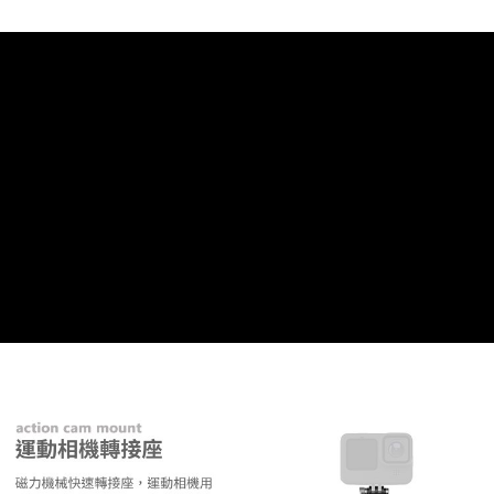
３．未成年的使用者請事先徵得法定代理人或監護人之同意方可使用
「AFTEE先享後付」，若未經同意申辦者引起之損失，本公司不負相關責
任。
４．使用「AFTEE先享後付」時，將依據個別帳號之用戶狀況，依本公司即
時審查核予不同之上限額度；若仍有額度不足之情形，本公司將視審查結果
請求用戶進行身份認證。
５．嚴禁一人註冊多個帳號或使用他人資訊註冊。若發現惡意使用之情形，
恩沛科技股份有限公司將有權停止該用戶之使用額度並採取法律行動。