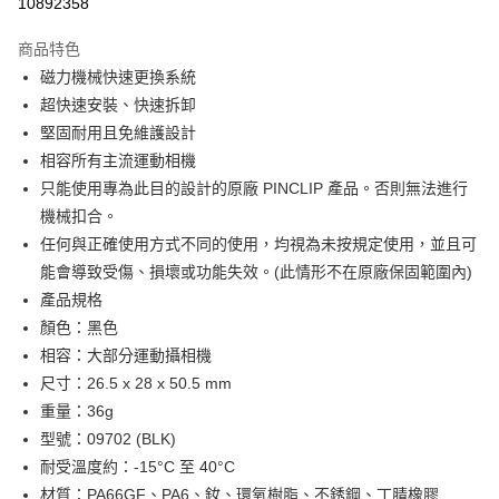
10892358
3 期 0 利率 每期
NT$406
21家銀行
商品特色
合作金庫商業銀行
第一商業銀行
超商取貨付款
磁力機械快速更換系統
華南商業銀行
彰化商業銀行
超快速安裝、快速拆卸
LINE Pay
上海商業儲蓄銀行
台北富邦商業銀行
國泰世華商業銀行
兆豐國際商業銀行
堅固耐用且免維護設計
Apple Pay
臺灣中小企業銀行
台中商業銀行
相容所有主流運動相機
匯豐（台灣）商業銀行
華泰商業銀行
只能使用專為此目的設計的原廠 PINCLIP 產品。否則無法進行
街口支付
聯邦商業銀行
遠東國際商業銀行
機械扣合。
元大商業銀行
永豐商業銀行
悠遊付
任何與正確使用方式不同的使用，均視為未按規定使用，並且可
玉山商業銀行
星展（台灣）商業銀行
能會導致受傷、損壞或功能失效。(此情形不在原廠保固範圍內)
台新國際商業銀行
中國信託商業銀行
Google Pay
台灣樂天信用卡公司
產品規格
全盈+PAY
顏色：黑色
大哥付你分期
相容：大部分運動攝相機
相關說明
尺寸：26.5 x 28 x 50.5 mm
【大哥付你分期使用說明】
重量：36g
AFTEE先享後付
1.本服務由台灣大哥大提供，台灣大哥大用戶可立即使用無須另外申請。
型號：09702 (BLK)
2.付款方式選擇「大哥付你分期」，訂單成立後會自動跳轉到大哥付的交易
相關說明
耐受溫度約：-15°C 至 40°C
流程，驗證手機門號後，選擇欲分期的期數、繳款截止日，確認付款後即完
【關於「AFTEE先享後付」】
成交易。
ATM付款
材質：PA66GF、PA6、釹、環氧樹脂、不銹鋼、丁腈橡膠
AFTEE先享後付是「在收到商品之後才付款」的支付方式。 讓您購物簡單