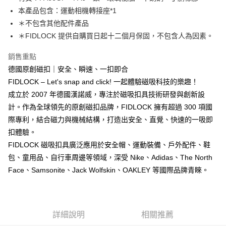
3.實際核准額度、可分期數及費用金額請依後續交易確認頁面所載為準。
便利好安心！
本產品包含：運動相機轉接座*1
4.訂單成立30分鐘內，如未前往確認交易或遇審核未通過，訂單將自動取
１．簡單：不需註冊會員、不需綁卡、不需儲值。
運送方式
消。如遇「轉專審核」未通過狀況，表示未達大哥付你分期系統評分，恕無
＊不包含其他配件產品
２．便利：只要手機號碼，簡訊認證，即可結帳。
法說明評估內容。
３．安心：先確認商品／服務後，再付款。
＊FIDLOCK 提供自購買日起十二個月保固，不包含人為因素。
全家取貨付款
【繳款方式說明】
1.分期款項不併入電信帳單，「大哥付你分期」於每月結算日後寄送繳費提
每筆NT$60，滿NT$998(含以上)免運費
【「AFTEE先享後付」結帳流程】
銷售重點
醒簡訊。
１．於結帳方式選擇「AFTEE先享後付」後，將跳轉至「AFTEE先享後付」
2.透過簡訊連結打開帳單後，可選擇「超商條碼／台灣大直營門市／銀行轉
德國原創磁扣｜安全、瞬速、一扣即合
全家純取貨
結帳頁面，進行簡訊認證並確認金額後，即可完成結帳。
帳／街口支付／iPASS MONEY」等通路繳費。
２．訂單成立數日內，您將收到繳費通知簡訊。
FIDLOCK – Let's snap and click! 一起體驗磁吸科技的樂趣！
每筆NT$60，滿NT$998(含以上)免運費
３．收到繳費通知簡訊後14天內，點擊此簡訊中的連結，可透過四大超商／
成立於 2007 年德國漢諾威，專注於磁吸扣具技術研發與創新設
【注意事項】
ATM／網路銀行／等多元方式進行付款，方視為交易完成。
7-11取貨付款
1.本服務係由「台灣大哥大股份有限公司」（以下簡稱本公司）所提供，讓
計。作為全球領先的原創磁扣品牌，FIDLOCK 擁有超過 300 項國
※ 請注意：結帳手續完成當下不需立刻繳費，但若您需要取消訂單，請聯絡
用戶於交易時，得透過本服務購買商品或服務，並由商店將買賣／分期付款
每筆NT$60，滿NT$998(含以上)免運費
購買商品的店家。未經商家同意取消之訂單仍視為有效，需透過AFTEE先享
際專利，結合磁力與機械結構，打造出安全、直覺、快速的一吸即
買賣價金債權讓與本公司後，依約使用本公司帳單繳交帳款。
後付繳納相關費用。
2.基於同意付款使用「大哥付你分期」之契約關係目的，商店將以您的個人
扣體驗。
7-11純取貨
※ 交易是否成功請以「AFTEE先享後付 」之結帳頁面顯示為準，若有關於
資料（包含姓名、電話或地址）提供予台灣大哥大進項蒐集、處理及利用，
FIDLOCK 磁吸扣具廣泛應用於安全帽、運動裝備、戶外配件、鞋
是否繳費成功／繳費後需取消欲退款等相關疑問，請聯繫「AFTEE先享後付
每筆NT$60，滿NT$998(含以上)免運費
由本公司與您本人進行分期帳單所需資料之確認、核對及更正。
客戶支援中心」
https://netprotections.freshdesk.com/support/home
包、童用品、自行車周邊等領域，深受 Nike、Adidas、The North
3.完整用戶服務條款，請詳閱以下連結：
https://oppay.tw/userRule
宅配
Face、Samsonite、Jack Wolfskin、OAKLEY 等國際品牌青睞。
【注意事項】
１．透過由恩沛科技股份有限公司提供之「AFTEE先享後付」服務完成之交
每筆NT$80，滿NT$1,300(含以上)免運費
易，需依本服務之必要範圍內提供個人資料，並將交易相關給付款項請求債
權轉讓予恩沛科技股份有限公司。
海外配送（運費貨到付款）
查看運費
２．關於個人資料處理事宜，請瀏覽以下網址：
詳細說明
相關推薦
https://aftee.tw/terms/#terms3