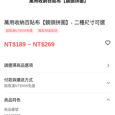
萬用收納百貼布【鏡頭拼圖】- 二種尺寸可選
超取滿NT$998免運
國家/地區配送
NT$189 ~ NT$269
請選擇商品選項
付款與運送方式
超取滿NT$998免運
付款方式
商品特色
信用卡一次付款
商品編號
信用卡分期付款